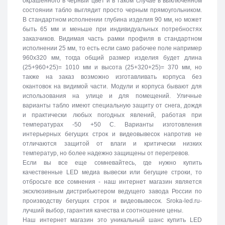
окрашенного в черный цвет и в таком случае в выключенном
состоянии табло выглядит просто черным прямоугольником.
В стандартном исполнении глубина изделия 90 мм, но может
быть 65 мм и меньше при индивидуальных потребностях
заказчиков. Видимая часть рамки профиля в стандартном
исполнении 25 мм, то есть если само рабочее поле например
960х320 мм, тогда общий размер изделия будет длина
(25+960+25)= 1010 мм и высота (25+320+25)= 370 мм, но
также на заказ возможно изготавливать корпуса без
окантовок на видимой части. Модули и корпуса бывают для
использования на улице и для помещений. Уличные
варианты табло имеют специальную защиту от снега, дождя
и практически любых погодных явлений, работая при
температурах -50 +50 C. Варианты изготовления
интерьерных бегущих строк и видеовывесок напротив не
отличаются защитой от влаги и критически низких
температур, но более надежно защищены от перегревов.
Если вы все еще сомневайтесь, где нужно купить
качественные LED медиа вывески или бегущие строки, то
отбросьте все сомнения - наш интернет магазин является
эксклюзивным дистрибьютером ведущего завода России по
производству бегущих строк и видеовывесок. Sroka-led.ru-
лучший выбор, гарантия качества и соотношение цены.
Наш интернет магазин это уникальный шанс купить LED