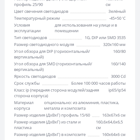
профиль 25/90
см
Цвет свечения светодиодов
Зелёный
Температурный режим
-45+50 'C
Условия
для использования на улице и в
эксплуатации
помещении
Тип светодиодов
1G, DIP или SMD 3535
Размер светодиодного модуля
320х160 мм
Угол обзора для DIP (горизонтальный/
160/80
вертикальный)
Угол обзора для SMD (горизонтальный/
160/140
вертикальный)
Яркость светодиодов
3000 Cd
Срок службы
Более 100 000 часов работы
Класс ip (передняя сторона модулей/задняя
ip65/ip54
сторона корпуса)
Материал
опционально: из алюминия, пластика,
корпуса
металла и композита
Размер изделия (ДхВхГ) профиль 15/60
163х67х6 см
Размер изделия (ДхВхГ) из стали и
160,6х64,6х6,5
пластика
см
Размер изделия (ДхВхГ) в композите
160х64х6 см