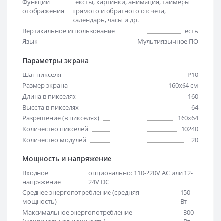
Функции
Тексты, картинки, анимация, таймеры
отображения
прямого и обратного отсчета,
календарь, часы и др.
Вертикальное использование
есть
Язык
Мультиязычное ПО
Параметры экрана
Шаг пикселя
Р10
Размер экрана
160х64 см
Длина в пикселях
160
Высота в пикселях
64
Разрешение (в пикселях)
160x64
Количество пикселей
10240
Количество модулей
20
Мощность и напряжение
Входное
опционально: 110-220V AC или 12-
напряжение
24V DC
Среднее энергопотребление (средняя
150
мощность)
Вт
Максимальное энергопотребление
300
(максимальная мощность)
Вт