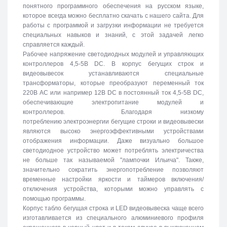
понятного программного обеспечения на русском языке,
которое всегда можно бесплатно скачать с нашего сайта. Для
работы с программой и загрузки информации не требуется
специальных навыков и знаний, с этой задачей легко
справляется каждый.
Рабочее напряжение светодиодных модулей и управляющих
контроллеров 4,5-5В DC. В корпус бегущих строк и
видеовывесок устанавливаются специальные
трансформаторы, которые преобразуют переменный ток
220В АС или например 12В DC в постоянный ток 4,5-5В DC,
обеспечивающие электропитание модулей и
контроллеров. Благодаря низкому
потреблению электроэнергии бегущие строки и видеовывески
являются высоко энергоэффективными устройствами
отображения информации. Даже визуально большое
светодиодное устройство может потреблять электричества
не больше так называемой "лампочки Ильича". Также,
значительно сократить энергопотребление позволяют
временные настройки яркости и таймеров включения/
отключения устройства, которыми можно управлять с
помощью программы.
Корпус табло бегущая строка и LED видеовывеска чаще всего
изготавливается из специального алюминиевого профиля