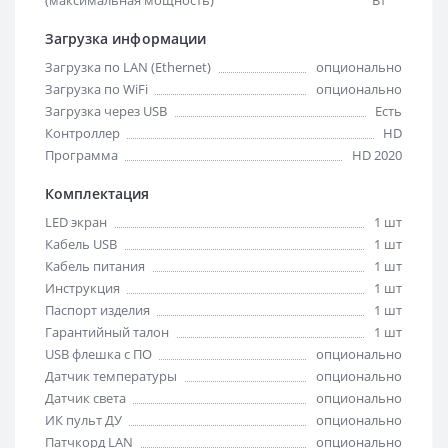
Загрузка информации
Загрузка по LAN (Ethernet)
опционально
Загрузка по WiFi
опционально
Загрузка через USB
Есть
Контроллер
HD
Программа
HD 2020
Комплектация
LED экран
1 шт
Кабель USB
1 шт
Кабель питания
1 шт
Инструкция
1 шт
Паспорт изделия
1 шт
Гарантийный талон
1 шт
USB флешка с ПО
опционально
Датчик температуры
опционально
Датчик света
опционально
ИК пульт ДУ
опционально
Патчкорд LAN
опционально