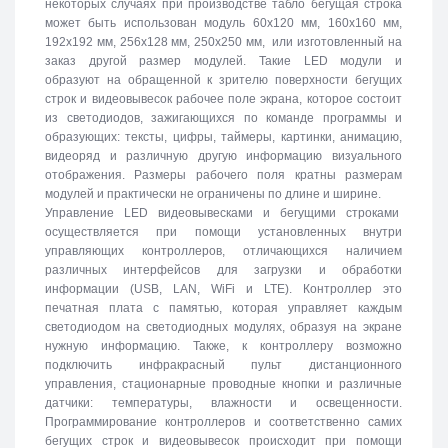
некоторых случаях при производстве табло бегущая строка
может быть использован модуль 60х120 мм, 160х160 мм,
192х192 мм, 256х128 мм, 250х250 мм, или изготовленный на
заказ другой размер модулей. Такие LED модули и
образуют на обращенной к зрителю поверхности бегущих
строк и видеовывесок рабочее поле экрана, которое состоит
из светодиодов, зажигающихся по команде программы и
образующих: тексты, цифры, таймеры, картинки, анимацию,
видеоряд и различную другую информацию визуального
отображения. Размеры рабочего поля кратны размерам
модулей и практически не ограничены по длине и ширине.
Управление LED видеовывесками и бегущими строками
осуществляется при помощи установленных внутри
управляющих контроллеров, отличающихся наличием
различных интерфейсов для загрузки и обработки
информации (USB, LAN, WiFi и LTE). Контроллер это
печатная плата с памятью, которая управляет каждым
светодиодом на светодиодных модулях, образуя на экране
нужную информацию. Также, к контроллеру возможно
подключить инфракрасный пульт дистанционного
управления, стационарные проводные кнопки и различные
датчики: температуры, влажности и освещенности.
Программирование контроллеров и соответственно самих
бегущих строк и видеовывесок происходит при помощи