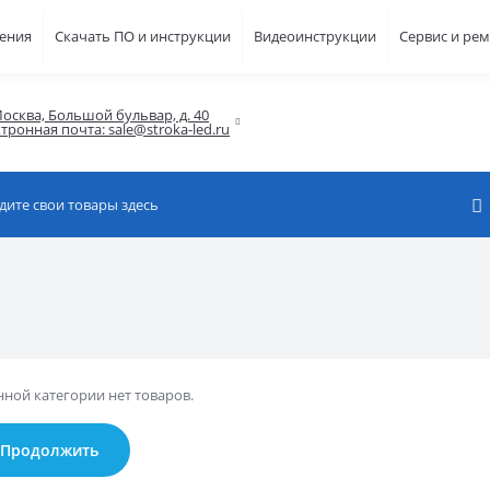
шения
Скачать ПО и инструкции
Видеоинструкции
Сервис и ре
осква, Большой бульвар, д. 40

тронная почта: sale@stroka-led.ru
нной категории нет товаров.
Продолжить