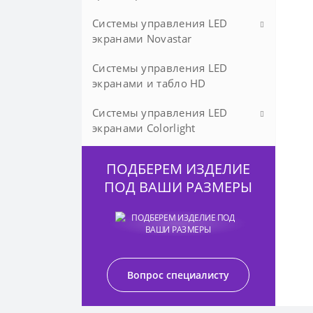
Шаг пикселя P1.66
Системы управления LED
Шаг пикселя P1.53
экранами Novastar
Системы управления LED
Асинхронные контроллеры
экранами и табло HD
Синхронные контроллеры
Системы управления LED
Видеопроцессоры
экранами Colorlight
Приемные платы
Плееры- контроллеры
ПОДБЕРЕМ ИЗДЕЛИЕ
облачные и сетевые
ПОД ВАШИ РАЗМЕРЫ
Контроллеры- сендеры
Видеопроцессоры
Приемные карты
Вопрос специалисту
Аксессуары и другие
устройства