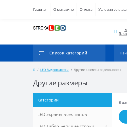
Главная
О магазине
Оплата
Условия согла
М
Элек
Список категорий
LED Видеовывески
Другие размеры видеовывесок
Другие размеры
Категории
В да
LED экраны всех типов
LED Табло Бегущие строки