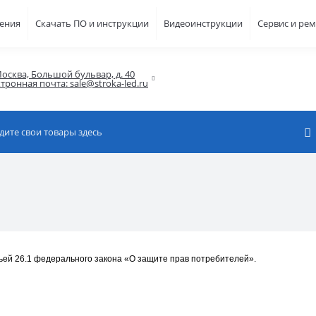
шения
Скачать ПО и инструкции
Видеоинструкции
Сервис и ре
осква, Большой бульвар, д. 40

тронная почта: sale@stroka-led.ru
ьей 26.1 федерального закона «О защите прав потребителей».