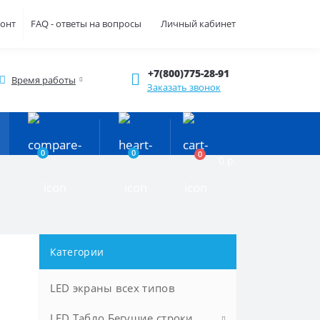
монт
FAQ - ответы на вопросы
Личный кабинет
+7(800)775-28-91
Время работы
Заказать звонок
0
0
0
0 р.
Категории
LED экраны всех типов
LED Табло Бегущие строки