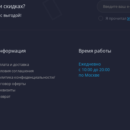
и скидках?
с выгодой!
Я прочитал
У
нформация
Время работы
Ежедневно
лата и доставка
с 10:00 до 20:00
словия соглашения
по Москве
олитика конфиденциальности/
оговор оферты
еквизиты
озврат