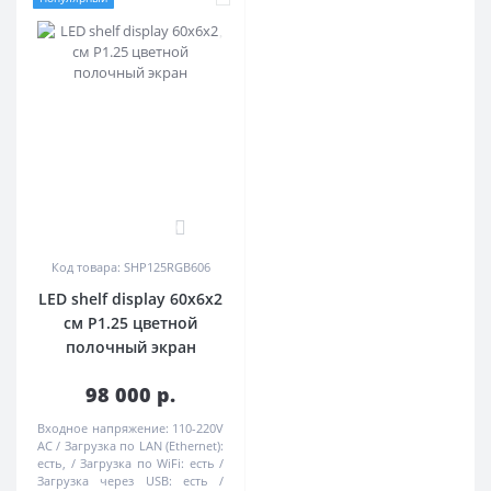
0
Код товара: SHР125RGB606
LED shelf display 60x6x2
см Р1.25 цветной
полочный экран
98 000 р.
Входное напряжение:
110-220V
AC
Загрузка по LAN (Ethernet):
есть,
Загрузка по WiFi:
есть
Загрузка через USB:
есть