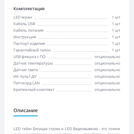
Комплектация
LED экран
1 шт
Кабель USB
1 шт
Кабель питания
1 шт
Инструкция
1 шт
Паспорт изделия
1 шт
Гарантийный талон
1 шт
USB флешка с ПО
опционально
Датчик температуры
опционально
Датчик света
опционально
ИК пульт ДУ
опционально
Патчкорд LAN
опционально
Крепежный комплект
опционально
Описание
LED табло Бегущая строка и LED Видеовывеска - это точное