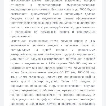
высокочувствительное электронное устройство, которое
относится к малогабаритным микропроцессорным
информационным системам. Высокая яркость до 7000 Кдм и
возможность динамической смены информации делают
бегущие строки и видеовывески самым эффективным
инструментом привлечения внимания. Меняйте информацию
так часто, как захотите, рекламируйте ваш вид деятельности
и сообщайте об актуальных акциях и специальных
предложениях.
Основными компонентами табло бегущая строка и LED
видеовывеска являются модули - печатные платы со
светодиодами на одной стороне и различными
интерфейсами, чипами, драйверами с другой стороны плат.
Стандартные размеры светодиодного модуля для бегущей
строки и видеовывески в 99% случаев 320х160 мм, но в
некоторых случаях при производстве табло бегущая строка
может быть использован модуль 60х120 мм, 160х160 мм,
192х192 мм, 256х128 мм, 250х250 мм, или изготовленный на
заказ другой размер модулей. Такие LED модули и
образуют на обращенной к зрителю поверхности бегущих
строк и видеовывесок рабочее поле экрана, которое состоит
из светодиодов, зажигающихся по команде программы и
образующих: тексты, цифры, таймеры, картинки, анимацию,
видеоряд и различную другую информацию визуального