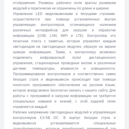
отображения. Размеры рабочего поля кратны размерам
модулей и практически не ограничены по длине и ширине.
Управление LED видеовывесками и бегущими строками
осуществляется при помощи установленных внутри
управляющих контроллеров, отличающихся наличием
различных интерфейсов для загрузки и обработки
информации (USB, LAN, WiFi и LTE). Контроллер это
печатная плата с памятью, которая управляет каждым
светодиодом на светодиодных модулях, образуя на экране
нужную информацию. Также, к контроллеру возможно
подключить инфракрасный пульт дистанционного
управления, стационарные проводные кнопки и различные
датчики: температуры, влажности и освещенности.
Программирование контроллеров и соответственно самих
бегущих строк и видеовывесок происходит при помощи
понятного программного обеспечения на русском языке,
которое всегда можно бесплатно скачать с нашего сайта. Для
работы с программой и загрузки информации не требуется
специальных навыков и знаний, с этой задачей легко
справляется каждый.
Рабочее напряжение светодиодных модулей и управляющих
контроллеров 4,5-5В DC. В корпус бегущих строк и
видеовывесок устанавливаются специальные
трансформаторы, которые преобразуют переменный ток