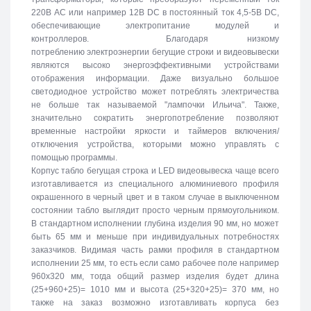
220В АС или например 12В DC в постоянный ток 4,5-5В DC,
обеспечивающие электропитание модулей и
контроллеров. Благодаря низкому
потреблению электроэнергии бегущие строки и видеовывески
являются высоко энергоэффективными устройствами
отображения информации. Даже визуально большое
светодиодное устройство может потреблять электричества
не больше так называемой "лампочки Ильича". Также,
значительно сократить энергопотребление позволяют
временные настройки яркости и таймеров включения/
отключения устройства, которыми можно управлять с
помощью программы.
Корпус табло бегущая строка и LED видеовывеска чаще всего
изготавливается из специального алюминиевого профиля
окрашенного в черный цвет и в таком случае в выключенном
состоянии табло выглядит просто черным прямоугольником.
В стандартном исполнении глубина изделия 90 мм, но может
быть 65 мм и меньше при индивидуальных потребностях
заказчиков. Видимая часть рамки профиля в стандартном
исполнении 25 мм, то есть если само рабочее поле например
960х320 мм, тогда общий размер изделия будет длина
(25+960+25)= 1010 мм и высота (25+320+25)= 370 мм, но
также на заказ возможно изготавливать корпуса без