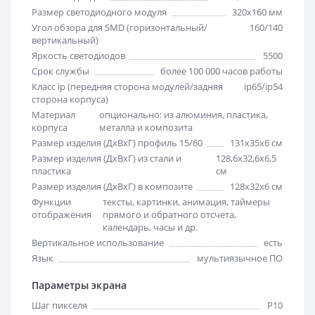
Размер светодиодного модуля
320х160 мм
Угол обзора для SMD (горизонтальный/
160/140
вертикальный)
Яркость светодиодов
5500
Срок службы
более 100 000 часов работы
Класс ip (передняя сторона модулей/задняя
ip65/ip54
сторона корпуса)
Материал
опционально: из алюминия, пластика,
корпуса
металла и композита
Размер изделия (ДхВхГ) профиль 15/60
131х35х6 см
Размер изделия (ДхВхГ) из стали и
128,6х32,6х6,5
пластика
см
Размер изделия (ДхВхГ) в композите
128х32х6 см
Функции
тексты, картинки, анимация, таймеры
отображения
прямого и обратного отсчета,
календарь, часы и др.
Вертикальное использование
есть
Язык
мультиязычное ПО
Параметры экрана
Шаг пикселя
Р10