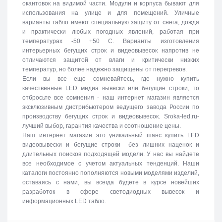
окантовок на видимой части. Модули и корпуса бывают для
использования на улице и для помещений. Уличные
варианты табло имеют специальную защиту от снега, дождя
и практически любых погодных явлений, работая при
температурах -50 +50 C. Варианты изготовления
интерьерных бегущих строк и видеовывесок напротив не
отличаются защитой от влаги и критически низких
температур, но более надежно защищены от перегревов.
Если вы все еще сомневайтесь, где нужно купить
качественные LED медиа вывески или бегущие строки, то
отбросьте все сомнения - наш интернет магазин является
эксклюзивным дистрибьютером ведущего завода России по
производству бегущих строк и видеовывесок. Sroka-led.ru-
лучший выбор, гарантия качества и соотношение цены.
Наш интернет магазин это уникальный шанс купить LED
видеовывески и бегущие строки без лишних наценок и
длительных поисков подходящей модели. У нас вы найдете
все необходимое с учетом актуальных тенденций. Наши
каталоги постоянно пополняются новыми моделями изделий,
оставаясь с нами, вы всегда будете в курсе новейших
разработок в сфере светодиодных вывесок и
информационных LED табло.