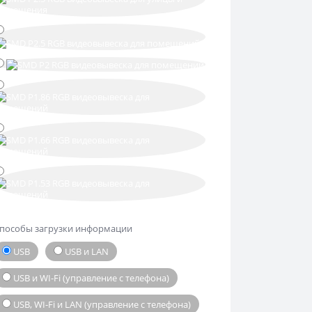
пособы загрузки информации
USB
USB и LAN
USB и WI-Fi (управление с телефона)
USB, WI-Fi и LAN (управление с телефона)