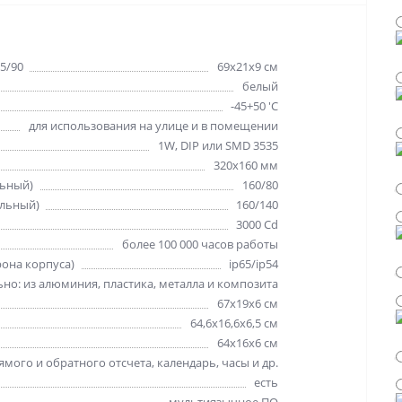
5/90
69х21х9 см
белый
-45+50 'C
для использования на улице и в помещении
1W, DIP или SMD 3535
320х160 мм
льный)
160/80
альный)
160/140
3000 Cd
более 100 000 часов работы
рона корпуса)
ip65/ip54
но: из алюминия, пластика, металла и композита
67х19х6 см
64,6х16,6х6,5 см
64х16х6 см
мого и обратного отсчета, календарь, часы и др.
есть