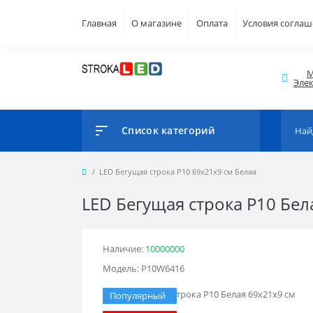
Главная
О магазине
Оплата
Условия согла
М
Элек
Список категорий
LED Бегущая строка Р10 69x21x9 см Белая
LED Бегущая строка Р10 Бел
Наличие:
10000000
Модель: Р10W6416
Популярный