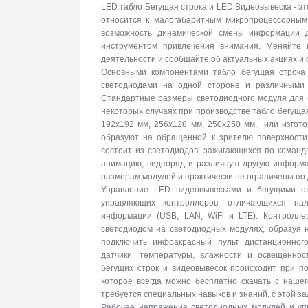
LED табло Бегущая строка и LED Видеовывеска - эт
относится к малогабаритным микропроцессорны
возможность динамической смены информации 
инструментом привлечения внимания. Меняйте 
деятельности и сообщайте об актуальных акциях и
Основными компонентами табло бегущая строка
светодиодами на одной стороне и различными 
Стандартные размеры светодиодного модуля для б
некоторых случаях при производстве табло бегуща
192х192 мм, 256х128 мм, 250х250 мм, или изгото
образуют на обращенной к зрителю поверхности 
состоит из светодиодов, зажигающихся по команд
анимацию, видеоряд и различную другую информа
размерам модулей и практически не ограничены по
Управление LED видеовывесками и бегущими с
управляющих контроллеров, отличающихся на
информации (USB, LAN, WiFi и LTE). Контролле
светодиодом на светодиодных модулях, образуя 
подключить инфракрасный пульт дистанционног
датчики: температуры, влажности и освещеннос
бегущих строк и видеовывесок происходит при п
которое всегда можно бесплатно скачать с наше
требуется специальных навыков и знаний, с этой за
Рабочее напряжение светодиодных модулей и упр