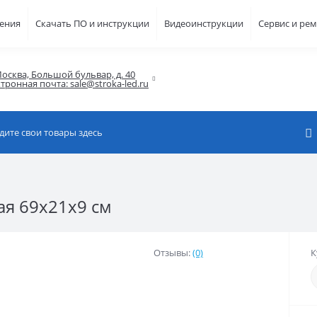
шения
Скачать ПО и инструкции
Видеоинструкции
Сервис и ре
осква, Большой бульвар, д. 40

тронная почта: sale@stroka-led.ru
ая 69x21x9 см
Отзывы:
(0)
К