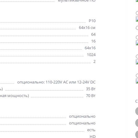
мультиязычное ПО
Р10
64х16 см
64
16
64x16
1024
2
опционально: 110-220V AC или 12-24V DC
ь)
35 Вт
ная мощность)
70 Вт
С
опционально
опционально
есть
HD