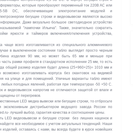
сформаторы, которые преобразуют переменный ток 220В АС или
-5В DC, обеспечивающие электропитание модулей и
ектроэнергии бегущие строки и видеовывески являются высоко
нформации. Даже визуально большое светодиодное устройство
называемой "лампочки Ильича". Также, значительно сократить
ойки яркости и таймеров включения/отключения устройства,
а чаще всего изготавливается из специального алюминиевого
лучае в выключенном состоянии табло выглядит просто черным
лубина изделия 90 мм, но может быть 65 мм и меньше при
 часть рамки профиля в стандартном исполнении 25 мм, то есть
гда общий размер изделия будет длина (25+960+25)= 1010 мм и
з возможно изготавливать корпуса без окантовок на видимой
ния на улице и для помещений. Уличные варианты табло имеют
и любых погодных явлений, работая при температурах -50 +50 C.
к и видеовывесок напротив не отличаются защитой от влаги и
защищены от перегревов.
ачественные LED медиа вывески или бегущие строки, то отбросьте
я эксклюзивным дистрибьютером ведущего завода России по
led.ru- лучший выбор, гарантия качества и соотношение цены.
ть LED видеовывески и бегущие строки без лишних наценок и
 найдете все необходимое с учетом актуальных тенденций. Наши
изделий, оставаясь с нами, вы всегда будете в курсе новейших