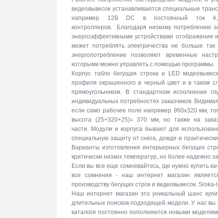
видеовывесок устанавливаются специальные тран
например 12В DC в постоянный ток 4,5
контроллеров. Благодаря низкому потреблению эл
энергоэффективными устройствами отображения и
может потреблять электричества не больше так 
энергопотребление позволяют временные настр
которыми можно управлять с помощью программы.
Корпус табло бегущая строка и LED видеовывеск
профиля окрашенного в черный цвет и в таком с
прямоугольником. В стандартном исполнении г
индивидуальных потребностях заказчиков. Видимая
если само рабочее поле например 960х320 мм, то
высота (25+320+25)= 370 мм, но также на зака
части. Модули и корпуса бывают для использова
специальную защиту от снега, дождя и практическ
Варианты изготовления интерьерных бегущих стро
критически низких температур, но более надежно 
Если вы все еще сомневайтесь, где нужно купить к
все сомнения - наш интернет магазин являетс
производству бегущих строк и видеовывесок. Sroka-
Наш интернет магазин это уникальный шанс купи
длительных поисков подходящей модели. У нас вы
каталоги постоянно пополняются новыми моделями 