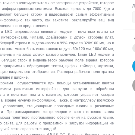
о точное высокочувствительное электронное устройство, которое
Д
м информационным системам. Высокая яркость до 7000 Кдм и
делают бегущие строки и видеовывески самым эффективным
информацию так часто, как захотите, рекламируйте ваш вид
 специальных предложениях.
 и LED видеовывеска являются модули - печатные платы со
интерфейсами, чипами, драйверами с другой стороны плат.
егущей строки и видеовывески в 99% случаев 320х160 мм, но в
я строка может быть использован модуль 60х120 мм, 160х160 мм,
вленный на заказ другой размер модулей. Такие LED модули и
бегущих строк и видеовывесок рабочее поле экрана, которое
е программы и образующих: тексты, цифры, таймеры, картинки,
цию визуального отображения. Размеры рабочего поля кратны
 длине и ширине.
троками осуществляется при помощи установленных внутри
личием различных интерфейсов для загрузки и обработки
р это печатная плата с памятью, которая управляет каждым
на экране нужную информацию. Также, к контроллеру возможно
о управления, стационарные проводные кнопки и различные
ти. Программирование контроллеров и соответственно самих
омощи понятного программного обеспечения на русском языке,
го сайта. Для работы с программой и загрузки информации не
дачей легко справляется каждый.
авляющих контроллеров 4,5-5В DC. В корпус бегущих строк и