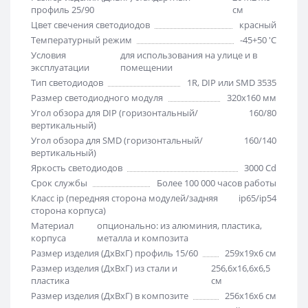
профиль 25/90
см
Цвет свечения светодиодов
красный
Температурный режим
-45+50 'C
Условия
для использования на улице и в
эксплуатации
помещении
Тип светодиодов
1R, DIP или SMD 3535
Размер светодиодного модуля
320х160 мм
Угол обзора для DIP (горизонтальный/
160/80
вертикальный)
Угол обзора для SMD (горизонтальный/
160/140
вертикальный)
Яркость светодиодов
3000 Cd
Срок службы
Более 100 000 часов работы
Класс ip (передняя сторона модулей/задняя
ip65/ip54
сторона корпуса)
Материал
опционально: из алюминия, пластика,
корпуса
металла и композита
Размер изделия (ДхВхГ) профиль 15/60
259х19х6 см
Размер изделия (ДхВхГ) из стали и
256,6х16,6х6,5
пластика
см
Размер изделия (ДхВхГ) в композите
256х16х6 см