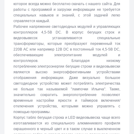
которое всегда можно бесплатно скачать с нашего сайта. Для
работы с программой и загрузки информации не требуется
специальных навыков и знаний, с этой задачей легко
справляется каждый.
Рабочее напряжение светодиодных модулей и управляющих
контроллеров 4,5-5В DC. В корпус бегущих строк и
видеовывесок устанавливаются специальные
трансформаторы, которые преобразуют переменный ток
220В АС или например 12В DC в постоянный ток 4,5-5В DC,
обеспечивающие электропитание модулей и
контроллеров. Благодаря низкому
потреблению электроэнергии бегущие строки и видеовывески
являются высоко энергоэффективными устройствами
отображения информации. Даже визуально большое
светодиодное устройство может потреблять электричества
не больше так называемой "лампочки Ильича". Также,
значительно сократить энергопотребление позволяют
временные настройки яркости и таймеров включения/
отключения устройства, которыми можно управлять с
помощью программы.
Корпус табло бегущая строка и LED видеовывеска чаще всего
изготавливается из специального алюминиевого профиля
окрашенного в черный цвет и в таком случае в выключенном