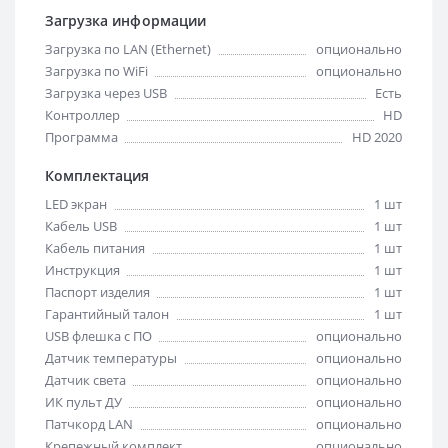
Загрузка информации
Загрузка по LAN (Ethernet)
опционально
Загрузка по WiFi
опционально
Загрузка через USB
Есть
Контроллер
HD
Программа
HD 2020
Комплектация
LED экран
1 шт
Кабель USB
1 шт
Кабель питания
1 шт
Инструкция
1 шт
Паспорт изделия
1 шт
Гарантийный талон
1 шт
USB флешка с ПО
опционально
Датчик температуры
опционально
Датчик света
опционально
ИК пульт ДУ
опционально
Патчкорд LAN
опционально
Крепежный комплект
опционально