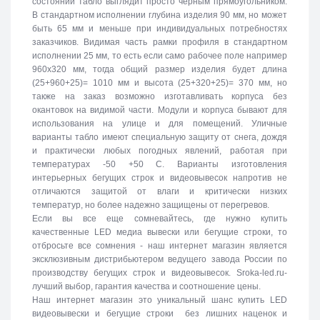
состоянии табло выглядит просто черным прямоугольником.
В стандартном исполнении глубина изделия 90 мм, но может
быть 65 мм и меньше при индивидуальных потребностях
заказчиков. Видимая часть рамки профиля в стандартном
исполнении 25 мм, то есть если само рабочее поле например
960х320 мм, тогда общий размер изделия будет длина
(25+960+25)= 1010 мм и высота (25+320+25)= 370 мм, но
также на заказ возможно изготавливать корпуса без
окантовок на видимой части. Модули и корпуса бывают для
использования на улице и для помещений. Уличные
варианты табло имеют специальную защиту от снега, дождя
и практически любых погодных явлений, работая при
температурах -50 +50 C. Варианты изготовления
интерьерных бегущих строк и видеовывесок напротив не
отличаются защитой от влаги и критически низких
температур, но более надежно защищены от перегревов.
Если вы все еще сомневайтесь, где нужно купить
качественные LED медиа вывески или бегущие строки, то
отбросьте все сомнения - наш интернет магазин является
эксклюзивным дистрибьютером ведущего завода России по
производству бегущих строк и видеовывесок. Sroka-led.ru-
лучший выбор, гарантия качества и соотношение цены.
Наш интернет магазин это уникальный шанс купить LED
видеовывески и бегущие строки без лишних наценок и