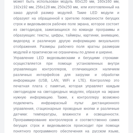
может быть использован модуль 60х120 мм, 160х160 мм,
192х192 мм, 256х128 мм, 250х250 мм, или изготовленный на
заказ другой размер модулей. Такие LED модули и
образуют на обращенной к зрителю поверхности бегущих
строк и видеовывесок рабочее поле экрана, которое состоит
из светодиодов, зажигающихся по команде программы и
образующих: тексты, цифры, таймеры, картинки, анимацию,
видеоряд и различную другую информацию визуального
отображения. Размеры рабочего поля кратны размерам
модулей и практически не ограничены по длине и ширине.
Управление LED видеовывесками и бегущими строками
осуществляется при помощи установленных внутри
управляющих контроллеров, отличающихся наличием
различных интерфейсов для загрузки и обработки
информации (USB, LAN, WiFi и LTE). Контроллер это
печатная плата с памятью, которая управляет каждым
светодиодом на светодиодных модулях, образуя на экране
нужную информацию. Также, к контроллеру возможно
подключить инфракрасный пульт дистанционного
управления, стационарные проводные кнопки и различные
датчики: температуры, влажности и освещенности.
Программирование контроллеров и соответственно самих
бегущих строк и видеовывесок происходит при помощи
понятного программного обеспечения на русском языке,