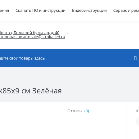
шения
Скачать ПО и инструкции
Видеоинструкции
Сервис и ре
осква, Большой бульвар, д. 40

тронная почта: sale@stroka-led.ru
x85x9 см Зелёная
Отзывы:
(0)
К