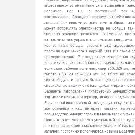
видеовывесок устанавливаются специальные тран
например 12В DC в постоянный ток 4,5
контроллеров. Благодаря низкому потреблению эл
энергоэффективными устройствами отображения и
может потреблять электричества не больше так 
энергопотребление позволяют временные настр
которыми можно управлять с помощью программы.
Корпус табло бегущая строка и LED видеовывеск
профиля окрашенного в черный цвет и в таком с
прямоугольником. В стандартном исполнении г
индивидуальных потребностях заказчиков. Видимая
если само рабочее поле например 960х320 мм, то
высота (25+320+25)= 370 мм, но также на зака
части. Модули и корпуса бывают для использова
специальную защиту от снега, дождя и практическ
Варианты изготовления интерьерных бегущих стро
критически низких температур, но более надежно 
Если вы все еще сомневайтесь, где нужно купить к
все сомнения - наш интернет магазин являетс
производству бегущих строк и видеовывесок. Sroka-
Наш интернет магазин это уникальный шанс купи
длительных поисков подходящей модели. У нас вы
каталоги постоянно пополняются новыми моделями 