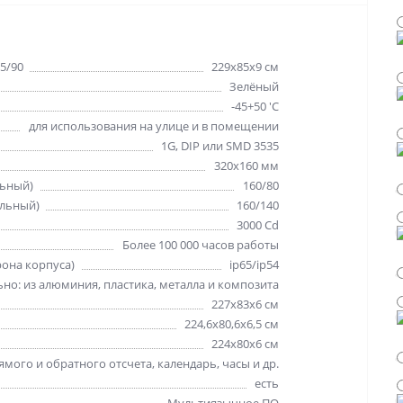
5/90
229х85х9 см
Зелёный
-45+50 'C
для использования на улице и в помещении
1G, DIP или SMD 3535
320х160 мм
льный)
160/80
альный)
160/140
3000 Cd
Более 100 000 часов работы
рона корпуса)
ip65/ip54
но: из алюминия, пластика, металла и композита
227х83х6 см
224,6х80,6х6,5 см
224х80х6 см
мого и обратного отсчета, календарь, часы и др.
есть