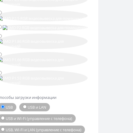
пособы загрузки информации
USB
USB и LAN
USB и WI-Fi (управление с телефона)
USB, WI-Fi и LAN (управление с телефона)