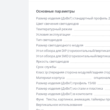
Основные параметры
Размер изделия (ДхВхГ) стандартный профиль 2
Цвет свечения светодиодов
Температурный режим
Условия эксплуатации
Тип светодиодов
Размер светодиодного модуля
Угол обзора для DIP (горизонтальный/вертика
Угол обзора для SMD (горизонтальный/вертик
Яркость светодиодов
Срок службы
Класс ip (передняя сторона модулей/задняя сто
Материал корпуса
опциональ
Размер изделия (ДхВхГ) профиль 15/60
Размер изделия (ДхВхГ) из стали и пластика
Размер изделия (ДхВхГ) в композите
Функции отображения
Тексты, картинки, анимация, таймеры пря
Вертикальное использование