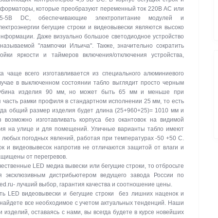
сформаторы, которые преобразуют переменный ток 220В АС или
-5В DC, обеспечивающие электропитание модулей и
ектроэнергии бегущие строки и видеовывески являются высоко
нформации. Даже визуально большое светодиодное устройство
называемой "лампочки Ильича". Также, значительно сократить
ойки яркости и таймеров включения/отключения устройства,
а чаще всего изготавливается из специального алюминиевого
лучае в выключенном состоянии табло выглядит просто черным
лубина изделия 90 мм, но может быть 65 мм и меньше при
 часть рамки профиля в стандартном исполнении 25 мм, то есть
гда общий размер изделия будет длина (25+960+25)= 1010 мм и
з возможно изготавливать корпуса без окантовок на видимой
ния на улице и для помещений. Уличные варианты табло имеют
и любых погодных явлений, работая при температурах -50 +50 C.
к и видеовывесок напротив не отличаются защитой от влаги и
защищены от перегревов.
ачественные LED медиа вывески или бегущие строки, то отбросьте
я эксклюзивным дистрибьютером ведущего завода России по
led.ru- лучший выбор, гарантия качества и соотношение цены.
ть LED видеовывески и бегущие строки без лишних наценок и
 найдете все необходимое с учетом актуальных тенденций. Наши
изделий, оставаясь с нами, вы всегда будете в курсе новейших