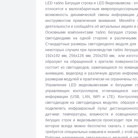
LED табло Бегущая строка и LED Видеовывеска - эт
относится к малогабаритным микропроцессорны
возможность динамической смены информации 
инструментом привлечения внимания. Меняйте 
деятельности и сообщайте об актуальных акциях и
Основными компонентами табло бегущая строка
светодиодами на одной стороне и различными 
Стандартные размеры светодиодного модуля для б
некоторых случаях при производстве табло бегуща
192х192 мм, 256х128 мм, 250х250 мм, или изгото
образуют на обращенной к зрителю поверхности 
состоит из светодиодов, зажигающихся по команд
анимацию, видеоряд и различную другую информа
размерам модулей и практически не ограничены по
Управление LED видеовывесками и бегущими с
управляющих контроллеров, отличающихся на
информации (USB, LAN, WiFi и LTE). Контролле
светодиодом на светодиодных модулях, образуя 
подключить инфракрасный пульт дистанционног
датчики: температуры, влажности и освещеннос
бегущих строк и видеовывесок происходит при п
которое всегда можно бесплатно скачать с наше
требуется специальных навыков и знаний, с этой за
Рабочее напряжение светодиодных модулей и упр