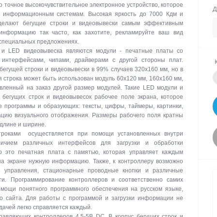
о точное высокочувствительное электронное устройство, которое
Д
м информационным системам. Высокая яркость до 7000 Кдм и
делают бегущие строки и видеовывески самым эффективным
информацию так часто, как захотите, рекламируйте ваш вид
 специальных предложениях.
 и LED видеовывеска являются модули - печатные платы со
интерфейсами, чипами, драйверами с другой стороны плат.
егущей строки и видеовывески в 99% случаев 320х160 мм, но в
я строка может быть использован модуль 60х120 мм, 160х160 мм,
вленный на заказ другой размер модулей. Такие LED модули и
бегущих строк и видеовывесок рабочее поле экрана, которое
е программы и образующих: тексты, цифры, таймеры, картинки,
цию визуального отображения. Размеры рабочего поля кратны
 длине и ширине.
троками осуществляется при помощи установленных внутри
личием различных интерфейсов для загрузки и обработки
р это печатная плата с памятью, которая управляет каждым
на экране нужную информацию. Также, к контроллеру возможно
о управления, стационарные проводные кнопки и различные
ти. Программирование контроллеров и соответственно самих
омощи понятного программного обеспечения на русском языке,
го сайта. Для работы с программой и загрузки информации не
дачей легко справляется каждый.
авляющих контроллеров 4,5-5В DC. В корпус бегущих строк и