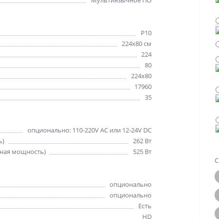
Мультиязычное ПО
Р10
224х80 см
224
80
224x80
17960
35
опционально: 110-220V AC или 12-24V DC
ь)
262 Вт
ная мощность)
525 Вт
С
опционально
опционально
Есть
HD