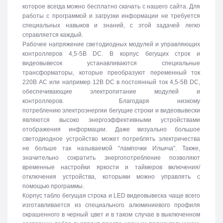
которое всегда можно бесплатно скачать с нашего сайта. Для
работы с программой и загрузки информации не требуется
специальных навыков и знаний, с этой задачей легко
справляется каждый.
Рабочее напряжение светодиодных модулей и управляющих
контроллеров 4,5-5В DC. В корпус бегущих строк и
видеовывесок устанавливаются специальные
трансформаторы, которые преобразуют переменный ток
220В АС или например 12В DC в постоянный ток 4,5-5В DC,
обеспечивающие электропитание модулей и
контроллеров. Благодаря низкому
потреблению электроэнергии бегущие строки и видеовывески
являются высоко энергоэффективными устройствами
отображения информации. Даже визуально большое
светодиодное устройство может потреблять электричества
не больше так называемой "лампочки Ильича". Также,
значительно сократить энергопотребление позволяют
временные настройки яркости и таймеров включения/
отключения устройства, которыми можно управлять с
помощью программы.
Корпус табло бегущая строка и LED видеовывеска чаще всего
изготавливается из специального алюминиевого профиля
окрашенного в черный цвет и в таком случае в выключенном