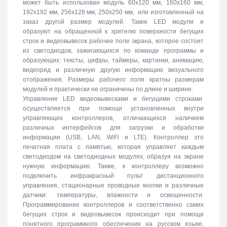
может быть использован модуль 60х120 мм, 160х160 мм,
192х192 мм, 256х128 мм, 250х250 мм, или изготовленный на
заказ другой размер модулей. Такие LED модули и
образуют на обращенной к зрителю поверхности бегущих
строк и видеовывесок рабочее поле экрана, которое состоит
из светодиодов, зажигающихся по команде программы и
образующих: тексты, цифры, таймеры, картинки, анимацию,
видеоряд и различную другую информацию визуального
отображения. Размеры рабочего поля кратны размерам
модулей и практически не ограничены по длине и ширине.
Управление LED видеовывесками и бегущими строками
осуществляется при помощи установленных внутри
управляющих контроллеров, отличающихся наличием
различных интерфейсов для загрузки и обработки
информации (USB, LAN, WiFi и LTE). Контроллер это
печатная плата с памятью, которая управляет каждым
светодиодом на светодиодных модулях, образуя на экране
нужную информацию. Также, к контроллеру возможно
подключить инфракрасный пульт дистанционного
управления, стационарные проводные кнопки и различные
датчики: температуры, влажности и освещенности.
Программирование контроллеров и соответственно самих
бегущих строк и видеовывесок происходит при помощи
понятного программного обеспечения на русском языке,