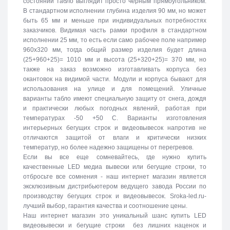
состоянии табло выглядит просто черным прямоугольником.
В стандартном исполнении глубина изделия 90 мм, но может
быть 65 мм и меньше при индивидуальных потребностях
заказчиков. Видимая часть рамки профиля в стандартном
исполнении 25 мм, то есть если само рабочее поле например
960х320 мм, тогда общий размер изделия будет длина
(25+960+25)= 1010 мм и высота (25+320+25)= 370 мм, но
также на заказ возможно изготавливать корпуса без
окантовок на видимой части. Модули и корпуса бывают для
использования на улице и для помещений. Уличные
варианты табло имеют специальную защиту от снега, дождя
и практически любых погодных явлений, работая при
температурах -50 +50 C. Варианты изготовления
интерьерных бегущих строк и видеовывесок напротив не
отличаются защитой от влаги и критически низких
температур, но более надежно защищены от перегревов.
Если вы все еще сомневайтесь, где нужно купить
качественные LED медиа вывески или бегущие строки, то
отбросьте все сомнения - наш интернет магазин является
эксклюзивным дистрибьютером ведущего завода России по
производству бегущих строк и видеовывесок. Sroka-led.ru-
лучший выбор, гарантия качества и соотношение цены.
Наш интернет магазин это уникальный шанс купить LED
видеовывески и бегущие строки без лишних наценок и