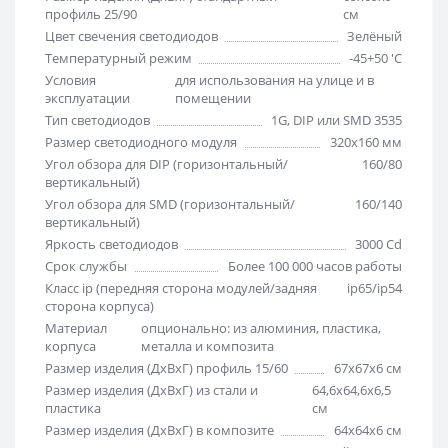
профиль 25/90
см
Цвет свечения светодиодов
Зелёный
Температурный режим
-45+50 'C
Условия
для использования на улице и в
эксплуатации
помещении
Тип светодиодов
1G, DIP или SMD 3535
Размер светодиодного модуля
320х160 мм
Угол обзора для DIP (горизонтальный/
160/80
вертикальный)
Угол обзора для SMD (горизонтальный/
160/140
вертикальный)
Яркость светодиодов
3000 Cd
Срок службы
Более 100 000 часов работы
Класс ip (передняя сторона модулей/задняя
ip65/ip54
сторона корпуса)
Материал
опционально: из алюминия, пластика,
корпуса
металла и композита
Размер изделия (ДхВхГ) профиль 15/60
67х67х6 см
Размер изделия (ДхВхГ) из стали и
64,6х64,6х6,5
пластика
см
Размер изделия (ДхВхГ) в композите
64х64х6 см