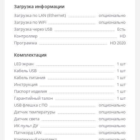
Загрузка информации
Загрузка по LAN (Ethernet)
опционально
Загрузка по WiFi
опционально
Загрузка через USB
Есть
Контроллер
HD
Программа
HD 2020
Комплектация
LED экран
1 шт
Кабель USB
1 шт
Кабель питания
1 шт
Инструкция
1 шт
Паспорт изделия
1 шт
Гарантийный талон
1 шт
USB флешка с ПО
опционально
Датчик температуры
опционально
Датчик света
опционально
ИК пульт ДУ
опционально
Патчкорд LAN
опционально
Крепежный комплект
опционально