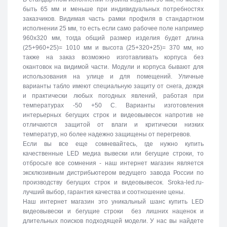
быть 65 мм и меньше при индивидуальных потребностях
заказчиков. Видимая часть рамки профиля в стандартном
исполнении 25 мм, то есть если само рабочее поле например
960х320 мм, тогда общий размер изделия будет длина
(25+960+25)= 1010 мм и высота (25+320+25)= 370 мм, но
также на заказ возможно изготавливать корпуса без
окантовок на видимой части. Модули и корпуса бывают для
использования на улице и для помещений. Уличные
варианты табло имеют специальную защиту от снега, дождя
и практически любых погодных явлений, работая при
температурах -50 +50 C. Варианты изготовления
интерьерных бегущих строк и видеовывесок напротив не
отличаются защитой от влаги и критически низких
температур, но более надежно защищены от перегревов.
Если вы все еще сомневайтесь, где нужно купить
качественные LED медиа вывески или бегущие строки, то
отбросьте все сомнения - наш интернет магазин является
эксклюзивным дистрибьютером ведущего завода России по
производству бегущих строк и видеовывесок. Sroka-led.ru-
лучший выбор, гарантия качества и соотношение цены.
Наш интернет магазин это уникальный шанс купить LED
видеовывески и бегущие строки без лишних наценок и
длительных поисков подходящей модели. У нас вы найдете