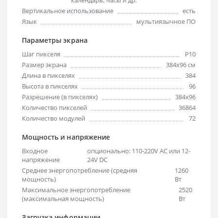
Вертикальное использование
есть
Язык
мультиязычное ПО
Параметры экрана
Шаг пикселя
Р10
Размер экрана
384х96 см
Длина в пикселях
384
Высота в пикселях
96
Разрешение (в пикселях)
384x96
Количество пикселей
36864
Количество модулей
72
Мощность и напряжение
Входное
опционально: 110-220V AC или 12-
напряжение
24V DC
Среднее энергопотребление (средняя
1260
мощность)
Вт
Максимальное энергопотребление
2520
(максимальная мощность)
Вт
Загрузка информации