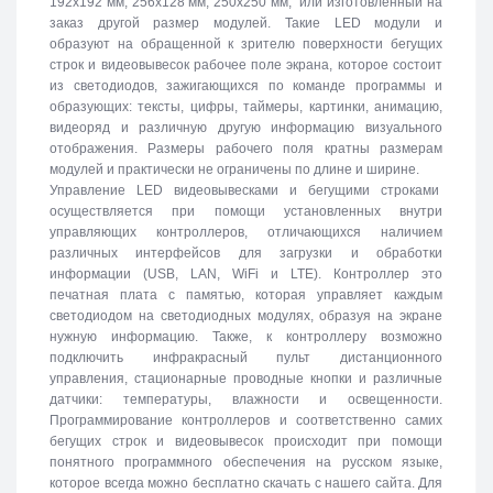
192х192 мм, 256х128 мм, 250х250 мм, или изготовленный на
заказ другой размер модулей. Такие LED модули и
образуют на обращенной к зрителю поверхности бегущих
строк и видеовывесок рабочее поле экрана, которое состоит
из светодиодов, зажигающихся по команде программы и
образующих: тексты, цифры, таймеры, картинки, анимацию,
видеоряд и различную другую информацию визуального
отображения. Размеры рабочего поля кратны размерам
модулей и практически не ограничены по длине и ширине.
Управление LED видеовывесками и бегущими строками
осуществляется при помощи установленных внутри
управляющих контроллеров, отличающихся наличием
различных интерфейсов для загрузки и обработки
информации (USB, LAN, WiFi и LTE). Контроллер это
печатная плата с памятью, которая управляет каждым
светодиодом на светодиодных модулях, образуя на экране
нужную информацию. Также, к контроллеру возможно
подключить инфракрасный пульт дистанционного
управления, стационарные проводные кнопки и различные
датчики: температуры, влажности и освещенности.
Программирование контроллеров и соответственно самих
бегущих строк и видеовывесок происходит при помощи
понятного программного обеспечения на русском языке,
которое всегда можно бесплатно скачать с нашего сайта. Для