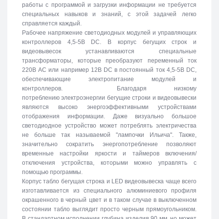
работы с программой и загрузки информации не требуется
специальных навыков и знаний, с этой задачей легко
справляется каждый.
Рабочее напряжение светодиодных модулей и управляющих
контроллеров 4,5-5В DC. В корпус бегущих строк и
видеовывесок устанавливаются специальные
трансформаторы, которые преобразуют переменный ток
220В АС или например 12В DC в постоянный ток 4,5-5В DC,
обеспечивающие электропитание модулей и
контроллеров. Благодаря низкому
потреблению электроэнергии бегущие строки и видеовывески
являются высоко энергоэффективными устройствами
отображения информации. Даже визуально большое
светодиодное устройство может потреблять электричества
не больше так называемой "лампочки Ильича". Также,
значительно сократить энергопотребление позволяют
временные настройки яркости и таймеров включения/
отключения устройства, которыми можно управлять с
помощью программы.
Корпус табло бегущая строка и LED видеовывеска чаще всего
изготавливается из специального алюминиевого профиля
окрашенного в черный цвет и в таком случае в выключенном
состоянии табло выглядит просто черным прямоугольником.
В стандартном исполнении глубина изделия 90 мм, но может