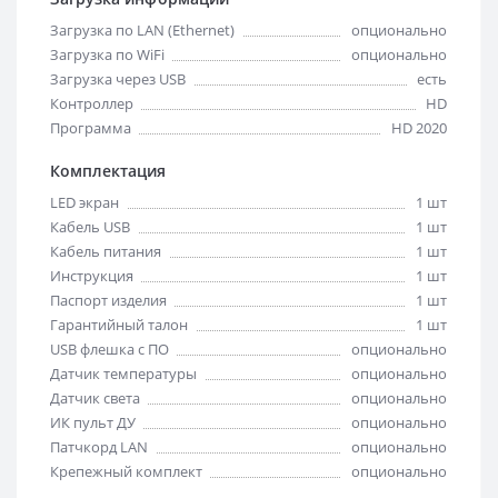
Загрузка по LAN (Ethernet)
опционально
Загрузка по WiFi
опционально
Загрузка через USB
есть
Контроллер
HD
Программа
HD 2020
Комплектация
LED экран
1 шт
Кабель USB
1 шт
Кабель питания
1 шт
Инструкция
1 шт
Паспорт изделия
1 шт
Гарантийный талон
1 шт
USB флешка с ПО
опционально
Датчик температуры
опционально
Датчик света
опционально
ИК пульт ДУ
опционально
Патчкорд LAN
опционально
Крепежный комплект
опционально