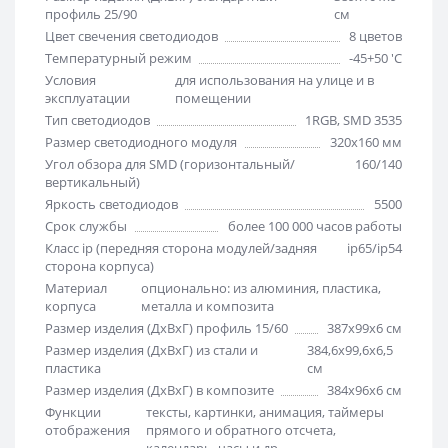
профиль 25/90
см
Цвет свечения светодиодов
8 цветов
Температурный режим
-45+50 'C
Условия
для использования на улице и в
эксплуатации
помещении
Тип светодиодов
1RGB, SMD 3535
Размер светодиодного модуля
320х160 мм
Угол обзора для SMD (горизонтальный/
160/140
вертикальный)
Яркость светодиодов
5500
Срок службы
более 100 000 часов работы
Класс ip (передняя сторона модулей/задняя
ip65/ip54
сторона корпуса)
Материал
опционально: из алюминия, пластика,
корпуса
металла и композита
Размер изделия (ДхВхГ) профиль 15/60
387х99х6 см
Размер изделия (ДхВхГ) из стали и
384,6х99,6х6,5
пластика
см
Размер изделия (ДхВхГ) в композите
384х96х6 см
Функции
тексты, картинки, анимация, таймеры
отображения
прямого и обратного отсчета,
календарь, часы и др.