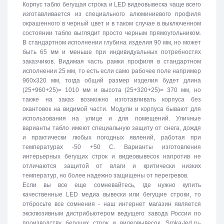
Корпус табло бегущая строка и LED видеовывеска чаще всего
изготавливается из специального алюминиевого профиля
окрашенного в черный цвет и в таком случае в выключенном
состоянии табло выглядит просто черным прямоугольником.
В стандартном исполнении глубина изделия 90 мм, но может
быть 65 мм и меньше при индивидуальных потребностях
заказчиков. Видимая часть рамки профиля в стандартном
исполнении 25 мм, то есть если само рабочее поле например
960х320 мм, тогда общий размер изделия будет длина
(25+960+25)= 1010 мм и высота (25+320+25)= 370 мм, но
также на заказ возможно изготавливать корпуса без
окантовок на видимой части. Модули и корпуса бывают для
использования на улице и для помещений. Уличные
варианты табло имеют специальную защиту от снега, дождя
и практически любых погодных явлений, работая при
температурах -50 +50 C. Варианты изготовления
интерьерных бегущих строк и видеовывесок напротив не
отличаются защитой от влаги и критически низких
температур, но более надежно защищены от перегревов.
Если вы все еще сомневайтесь, где нужно купить
качественные LED медиа вывески или бегущие строки, то
отбросьте все сомнения - наш интернет магазин является
эксклюзивным дистрибьютером ведущего завода России по
производству бегущих строк и видеовывесок. Sroka-led.ru-