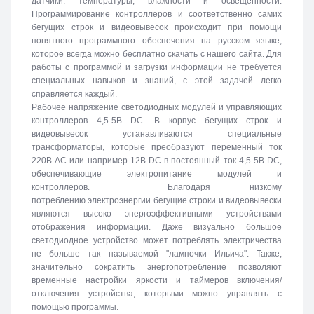
датчики: температуры, влажности и освещенности.
Программирование контроллеров и соответственно самих
бегущих строк и видеовывесок происходит при помощи
понятного программного обеспечения на русском языке,
которое всегда можно бесплатно скачать с нашего сайта. Для
работы с программой и загрузки информации не требуется
специальных навыков и знаний, с этой задачей легко
справляется каждый.
Рабочее напряжение светодиодных модулей и управляющих
контроллеров 4,5-5В DC. В корпус бегущих строк и
видеовывесок устанавливаются специальные
трансформаторы, которые преобразуют переменный ток
220В АС или например 12В DC в постоянный ток 4,5-5В DC,
обеспечивающие электропитание модулей и
контроллеров. Благодаря низкому
потреблению электроэнергии бегущие строки и видеовывески
являются высоко энергоэффективными устройствами
отображения информации. Даже визуально большое
светодиодное устройство может потреблять электричества
не больше так называемой "лампочки Ильича". Также,
значительно сократить энергопотребление позволяют
временные настройки яркости и таймеров включения/
отключения устройства, которыми можно управлять с
помощью программы.