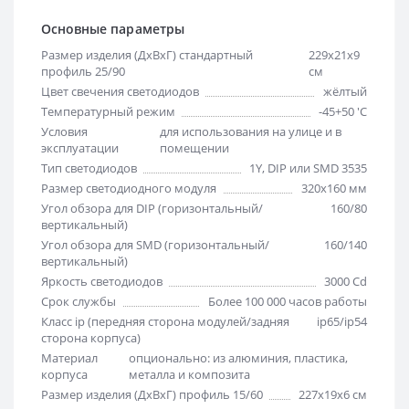
Основные параметры
Размер изделия (ДхВхГ) стандартный
229х21х9
профиль 25/90
см
Цвет свечения светодиодов
жёлтый
Температурный режим
-45+50 'C
Условия
для использования на улице и в
эксплуатации
помещении
Тип светодиодов
1Y, DIP или SMD 3535
Размер светодиодного модуля
320х160 мм
Угол обзора для DIP (горизонтальный/
160/80
вертикальный)
Угол обзора для SMD (горизонтальный/
160/140
вертикальный)
Яркость светодиодов
3000 Cd
Срок службы
Более 100 000 часов работы
Класс ip (передняя сторона модулей/задняя
ip65/ip54
сторона корпуса)
Материал
опционально: из алюминия, пластика,
корпуса
металла и композита
Размер изделия (ДхВхГ) профиль 15/60
227х19х6 см