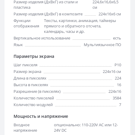
Размер изделия (ДхВхГ) из стали и
224,6х16,6х6,5
пластика
см
Размер изделия (ДхВхГ) в композите
224х16х6 см
Функции
Тексты, картинки, анимация, таймеры
отображения
прямого и обратного отсчета,
календарь, часы и др.
Вертикальное использование
есть
Язык
Мультиязычное ПО
Параметры экрана
Шаг пикселя
Р10
Размер экрана
224х16 см
Длина в пикселях
224
Высота в пикселях
16
Разрешение (в пикселях)
224x16
Количество пикселей
3584
Количество модулей
7
Мощность и напряжение
Входное
опционально: 110-220V AC или 12-
напряжение
24V DC