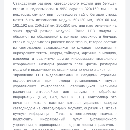
Стандартные размеры светодиодного модуля для бегущей
строки и видеовывески в 99% случаев 320х160 мм, но в
некоторых случаях при производстве табло бегущая строка
может быть использован модуль 60х120 мм, 160х160 мм,
192х192 мм, 256х128 мм, 250х250 мм, или изготовленный на
заказ другой размер модулей. Такие LED модули и
образуют на обращенной к зрителю поверхности бегущих
строк и видеовывесок рабочее поле экрана, которое состоит
из светодиодов, зажигающихся по команде программы и
образующих: тексты, цифры, таймеры, картинки, анимацию,
видеоряд и различную другую информацию визуального
отображения. Размеры рабочего поля кратны размерам
модулей и практически не ограничены по длине и ширине.
Управление LED видеовывесками и бегущими строками
осуществляется при помощи установленных внутри
управляющих контроллеров, отличающихся наличием
различных интерфейсов для загрузки и обработки
информации (USB, LAN, WiFi и LTE). Контроллер это
печатная плата с памятью, которая управляет каждым
светодиодом на светодиодных модулях, образуя на экране
нужную информацию. Также, к контроллеру возможно
подключить инфракрасный пульт дистанционного
управления, стационарные проводные кнопки и различные