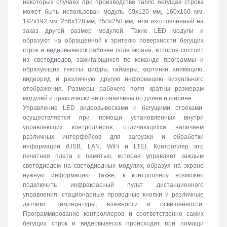
некоторых случаях при производстве табло бегущая строка
может быть использован модуль 60х120 мм, 160х160 мм,
192х192 мм, 256х128 мм, 250х250 мм, или изготовленный на
заказ другой размер модулей. Такие LED модули и
образуют на обращенной к зрителю поверхности бегущих
строк и видеовывесок рабочее поле экрана, которое состоит
из светодиодов, зажигающихся по команде программы и
образующих: тексты, цифры, таймеры, картинки, анимацию,
видеоряд и различную другую информацию визуального
отображения. Размеры рабочего поля кратны размерам
модулей и практически не ограничены по длине и ширине.
Управление LED видеовывесками и бегущими строками
осуществляется при помощи установленных внутри
управляющих контроллеров, отличающихся наличием
различных интерфейсов для загрузки и обработки
информации (USB, LAN, WiFi и LTE). Контроллер это
печатная плата с памятью, которая управляет каждым
светодиодом на светодиодных модулях, образуя на экране
нужную информацию. Также, к контроллеру возможно
подключить инфракрасный пульт дистанционного
управления, стационарные проводные кнопки и различные
датчики: температуры, влажности и освещенности.
Программирование контроллеров и соответственно самих
бегущих строк и видеовывесок происходит при помощи