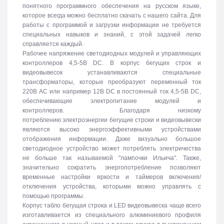
понятного программного обеспечения на русском языке,
которое всегда можно бесплатно скачать с нашего сайта. Для
работы с программой и загрузки информации не требуется
специальных навыков и знаний, с этой задачей легко
справляется каждый.
Рабочее напряжение светодиодных модулей и управляющих
контроллеров 4,5-5В DC. В корпус бегущих строк и
видеовывесок устанавливаются специальные
трансформаторы, которые преобразуют переменный ток
220В АС или например 12В DC в постоянный ток 4,5-5В DC,
обеспечивающие электропитание модулей и
контроллеров. Благодаря низкому
потреблению электроэнергии бегущие строки и видеовывески
являются высоко энергоэффективными устройствами
отображения информации. Даже визуально большое
светодиодное устройство может потреблять электричества
не больше так называемой "лампочки Ильича". Также,
значительно сократить энергопотребление позволяют
временные настройки яркости и таймеров включения/
отключения устройства, которыми можно управлять с
помощью программы.
Корпус табло бегущая строка и LED видеовывеска чаще всего
изготавливается из специального алюминиевого профиля