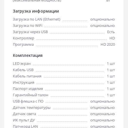
Загрузка информации
Загрузка по LAN (Ethernet)
опционально
Загрузка по WiFi
опционально
Загрузка через USB
Есть
Контроллер
HD
Программа
HD 2020
Комплектация
LED экран
1 шт
Кабель USB
1 шт
Кабель питания
1 шт
Инструкция
1 шт
Паспорт изделия
1 шт
Гарантийный талон
1 шт
USB флешка с ПО
опционально
Датчик температуры
опционально
Датчик света
опционально
ИК пульт ДУ
опционально
Патчкорд LAN
опционально