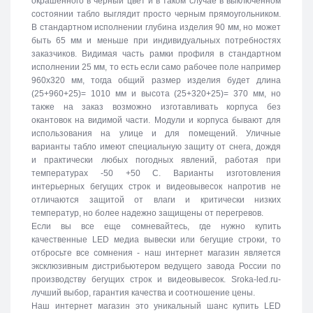
окрашенного в черный цвет и в таком случае в выключенном
состоянии табло выглядит просто черным прямоугольником.
В стандартном исполнении глубина изделия 90 мм, но может
быть 65 мм и меньше при индивидуальных потребностях
заказчиков. Видимая часть рамки профиля в стандартном
исполнении 25 мм, то есть если само рабочее поле например
960х320 мм, тогда общий размер изделия будет длина
(25+960+25)= 1010 мм и высота (25+320+25)= 370 мм, но
также на заказ возможно изготавливать корпуса без
окантовок на видимой части. Модули и корпуса бывают для
использования на улице и для помещений. Уличные
варианты табло имеют специальную защиту от снега, дождя
и практически любых погодных явлений, работая при
температурах -50 +50 C. Варианты изготовления
интерьерных бегущих строк и видеовывесок напротив не
отличаются защитой от влаги и критически низких
температур, но более надежно защищены от перегревов.
Если вы все еще сомневайтесь, где нужно купить
качественные LED медиа вывески или бегущие строки, то
отбросьте все сомнения - наш интернет магазин является
эксклюзивным дистрибьютером ведущего завода России по
производству бегущих строк и видеовывесок. Sroka-led.ru-
лучший выбор, гарантия качества и соотношение цены.
Наш интернет магазин это уникальный шанс купить LED