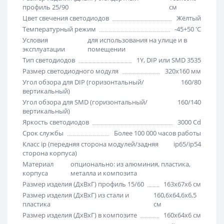
профиль 25/90
см
Цвет свечения светодиодов
Жёлтый
Температурный режим
-45+50 'C
Условия
для использования на улице и в
эксплуатации
помещении
Тип светодиодов
1Y, DIP или SMD 3535
Размер светодиодного модуля
320х160 мм
Угол обзора для DIP (горизонтальный/
160/80
вертикальный)
Угол обзора для SMD (горизонтальный/
160/140
вертикальный)
Яркость светодиодов
3000 Cd
Срок службы
Более 100 000 часов работы
Класс ip (передняя сторона модулей/задняя
ip65/ip54
сторона корпуса)
Материал
опционально: из алюминия, пластика,
корпуса
металла и композита
Размер изделия (ДхВхГ) профиль 15/60
163х67х6 см
Размер изделия (ДхВхГ) из стали и
160,6х64,6х6,5
пластика
см
Размер изделия (ДхВхГ) в композите
160х64х6 см