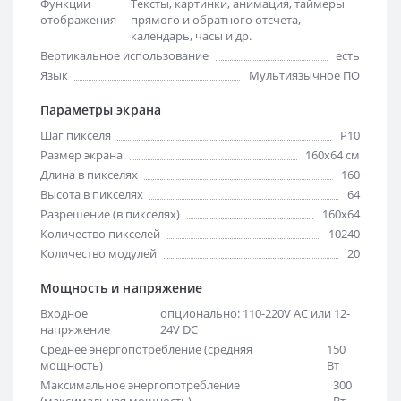
Функции
Тексты, картинки, анимация, таймеры
отображения
прямого и обратного отсчета,
календарь, часы и др.
Вертикальное использование
есть
Язык
Мультиязычное ПО
Параметры экрана
Шаг пикселя
Р10
Размер экрана
160х64 см
Длина в пикселях
160
Высота в пикселях
64
Разрешение (в пикселях)
160x64
Количество пикселей
10240
Количество модулей
20
Мощность и напряжение
Входное
опционально: 110-220V AC или 12-
напряжение
24V DC
Среднее энергопотребление (средняя
150
мощность)
Вт
Максимальное энергопотребление
300
(максимальная мощность)
Вт