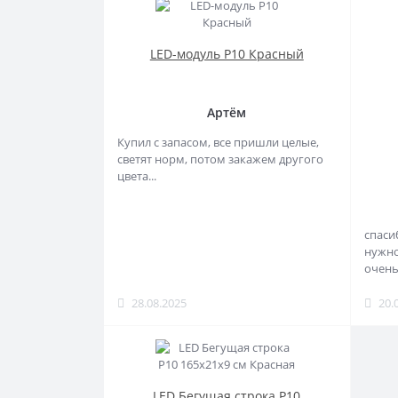
LED-модуль P10 Красный
Артём
Купил с запасом, все пришли целые,
светят норм, потом закажем другого
цвета...
спаси
нужно
очень
28.08.2025
20.
LED Бегущая строка Р10