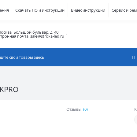
шения
Скачать ПО и инструкции
Видеоинструкции
Сервис и ре
осква, Большой бульвар, д. 40

тронная почта: sale@stroka-led.ru
4KPRO
Отзывы:
(0)
К