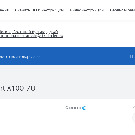
шения
Скачать ПО и инструкции
Видеоинструкции
Сервис и ре
осква, Большой бульвар, д. 40

тронная почта: sale@stroka-led.ru
ht X100-7U
Отзывы:
(0)
К