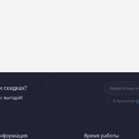
и скидках?
с выгодой!
Я прочитал
У
нформация
Время работы