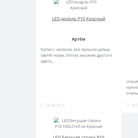
LED-модуль P10 Красный
Артём
Купил с запасом, все пришли целые,
светят норм, потом закажем другого
цвета...
спаси
нужно
очень
28.08.2025
20.
LED Бегущая строка Р10