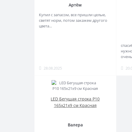
Артём
Купил с запасом, все пришли целые,
светят норм, потом закажем другого
цвета...
спаси
нужно
очень
28.08.2025
20.
LED Бегущая строка Р10
165x21x9 см Красная
Валера