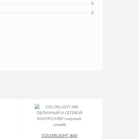
0
0
COLORLIGHT A60