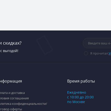
и скидках?
с выгодой!
Я прочитал
У
нформация
Время работы
Ежедневно
лата и доставка
с 10:00 до 20:00
словия соглашения
по Москве
олитика конфиденциальности/
оговор оферты