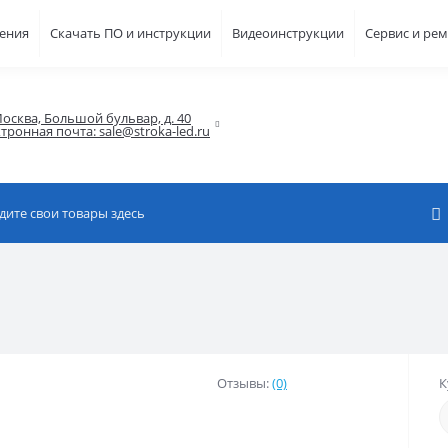
шения
Скачать ПО и инструкции
Видеоинструкции
Сервис и ре
осква, Большой бульвар, д. 40

тронная почта: sale@stroka-led.ru
Отзывы:
(0)
К