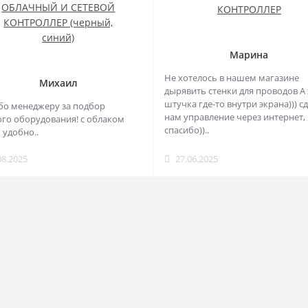
ОБЛАЧНЫЙ И СЕТЕВОЙ
КОНТРОЛЛЕР
КОНТРОЛЛЕР (черный,
синий)
Марина
Не хотелось в нашем магазине
Михаил
дырявить стенки для проводов А 
штучка где-то внутри экрана))) с
бо менеджеру за подбор
нам управление через интернет,
го оборудования! с облаком
спасибо))..
 удобно..
08.2025
27.06.2025