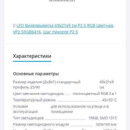
LED Видеовывеска 69x21x9 см Р2.5 RGB Цветная
,
VР2.5RGB6416
,
Шаг пикселя P2.5
Характеристики
Основные параметры
Размер изделия (ДхВхГ) стандартный
69х21х9
профиль 25/90
см
Цвет свечения светодиодов
полноцветный RGB 3 в 1
Температурный режим
-45+50 'C
Условия
для использования на улице и в
эксплуатации
помещении
Тип светодиодов
1RGB, SMD 1515
Размер светодиодного модуля
320х160 мм