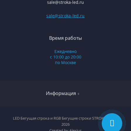
sale@stroka-led.ru
sale@stroka-led.ru
Время работы
Ежедневно
с 10:00 до 20:00
по Москве
Информация
Оплата и доставка
LED Бегущая строка и RGB Бегущие строки STROKA-LED ©
2026
Условия соглашения
Created by
Alexius