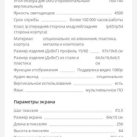
Угол обзора для SMD (горизонтальный/
160/140
вертикальный)
Яркость светодиодов
4500
Срок службы
более 100 000 часов работы
Класс ip (передняя сторона модулей/задняя
ip65/ip54
сторона корпуса)
Материал
опционально: из алюминия, пластика,
корпуса
металла и композита
Размер изделия (ДхВхГ) профиль 15/60
67х19х6 см
Размер изделия (ДхВхГ) из стали и
64,6х16,6х6,5
пластика
см
Функции отображения
Поддержка видео 1080p
Аудио выход
опционально
Вертикальное использование
есть
Язык
мультиязычное ПО
Параметры экрана
Шаг пикселя
Р2.5
Размер экрана
64х16 см
Длина в пикселях
256
Высота в пикселях
64