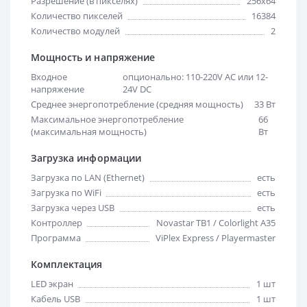
Разрешение (в пикселях)
256x64
Количество пикселей
16384
Количество модулей
2
Мощность и напряжение
Входное
опционально: 110-220V AC или 12-
напряжение
24V DC
Среднее энергопотребление (средняя мощность)
33 Вт
Максимальное энергопотребление
66
(максимальная мощность)
Вт
Загрузка информации
Загрузка по LAN (Ethernet)
есть
Загрузка по WiFi
есть
Загрузка через USB
есть
Контроллер
Novastar TB1 / Colorlight A35
Программа
ViPlex Express / Playermaster
Комплектация
LED экран
1 шт
Кабель USB
1 шт