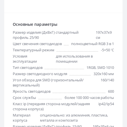
Основные параметры
Размер изделия (ДхВхГ) стандартный
197х37х9
профиль 25/90
см
Цвет свечения светодиодов
полноцветный RGB 3 в 1
Температурный режим
-5+50 'C
Условия
для использования в
эксплуатации
помещении
Тип светодиодов
1RGB, SMD 1010
Размер светодиодного модуля
320х160 мм
Угол обзора для SMD (горизонтальный/
160/140
вертикальный)
Яркость светодиодов
600
Срок службы
более 100 000 часов работы
Класс ip (передняя сторона модулей/задняя
ip42/ip54
сторона корпуса)
Материал
опционально: из алюминия, пластика,
корпуса
металла и композита
Размер изделия (ДхВхГ) профиль 15/60
195х35х6 см