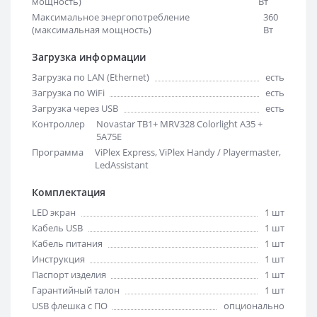
мощность)
Вт
Максимальное энергопотребление
360
(максимальная мощность)
Вт
Загрузка информации
Загрузка по LAN (Ethernet)
есть
Загрузка по WiFi
есть
Загрузка через USB
есть
Контроллер
Novastar TB1+ MRV328 Colorlight A35 +
5A75E
Программа
ViPlex Express, ViPlex Handy / Playermaster,
LedAssistant
Комплектация
LED экран
1 шт
Кабель USB
1 шт
Кабель питания
1 шт
Инструкция
1 шт
Паспорт изделия
1 шт
Гарантийный талон
1 шт
USB флешка с ПО
опционально