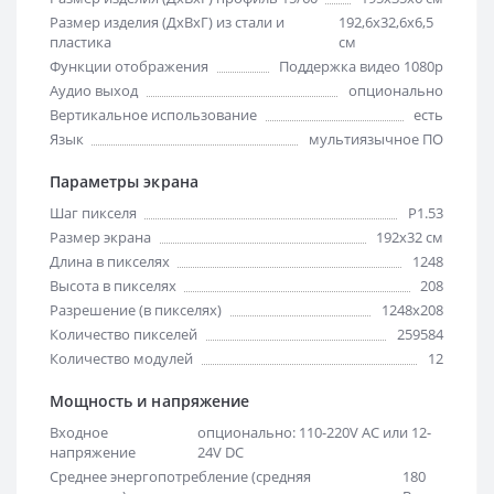
Размер изделия (ДхВхГ) из стали и
192,6х32,6х6,5
пластика
см
Функции отображения
Поддержка видео 1080p
Аудио выход
опционально
Вертикальное использование
есть
Язык
мультиязычное ПО
Параметры экрана
Шаг пикселя
Р1.53
Размер экрана
192х32 см
Длина в пикселях
1248
Высота в пикселях
208
Разрешение (в пикселях)
1248x208
Количество пикселей
259584
Количество модулей
12
Мощность и напряжение
Входное
опционально: 110-220V AC или 12-
напряжение
24V DC
Среднее энергопотребление (средняя
180