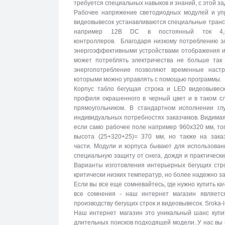
требуется специальных навыков и знаний, с этой за
Рабочее напряжение светодиодных модулей и упр
видеовывесок устанавливаются специальные тран
например 12В DC в постоянный ток 4,5
контроллеров. Благодаря низкому потреблению эл
энергоэффективными устройствами отображения и
может потреблять электричества не больше так 
энергопотребление позволяют временные настр
которыми можно управлять с помощью программы.
Корпус табло бегущая строка и LED видеовывеск
профиля окрашенного в черный цвет и в таком с
прямоугольником. В стандартном исполнении г
индивидуальных потребностях заказчиков. Видимая
если само рабочее поле например 960х320 мм, то
высота (25+320+25)= 370 мм, но также на зака
части. Модули и корпуса бывают для использова
специальную защиту от снега, дождя и практическ
Варианты изготовления интерьерных бегущих стро
критически низких температур, но более надежно 
Если вы все еще сомневайтесь, где нужно купить к
все сомнения - наш интернет магазин являетс
производству бегущих строк и видеовывесок. Sroka-
Наш интернет магазин это уникальный шанс купи
длительных поисков подходящей модели. У нас вы