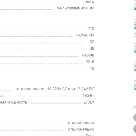
есть
Мультиязычное ПО
Р10
192х48 см
192
48
192x48
9216
18
опционально: 110-220V AC или 12-24V DC
ь)
135 Вт
ная мощность)
270Вт
С
опционально
опционально
Есть