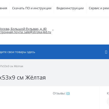
шения
Скачать ПО и инструкции
Видеоинструкции
Сервис и ре
осква, Большой бульвар, д. 40

тронная почта: sale@stroka-led.ru
97x53x9 см Жёлтая
x53x9 см Жёлтая
Отзывы:
(0)
К