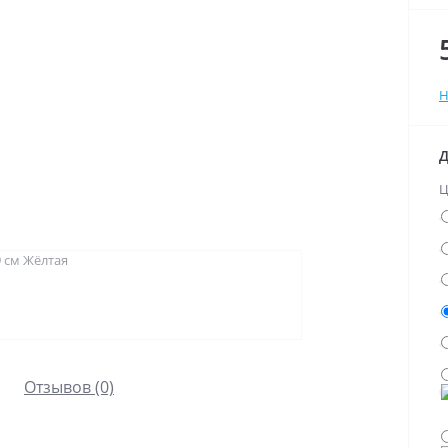
Н
Д
Ц
Отзывов (0)