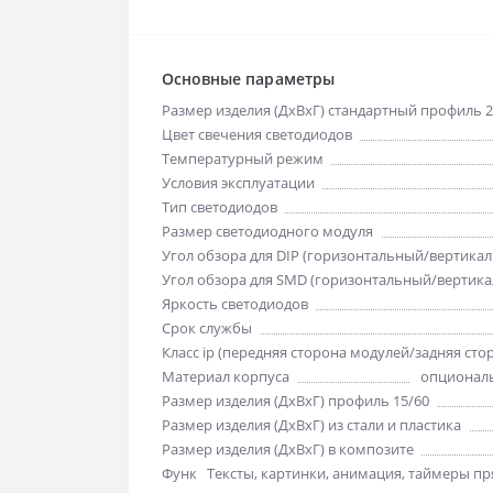
Основные параметры
Размер изделия (ДхВхГ) стандартный профиль 2
Цвет свечения светодиодов
Температурный режим
Условия эксплуатации
Тип светодиодов
Размер светодиодного модуля
Угол обзора для DIP (горизонтальный/вертика
Угол обзора для SMD (горизонтальный/вертик
Яркость светодиодов
Срок службы
Класс ip (передняя сторона модулей/задняя сто
Материал корпуса
опциональ
Размер изделия (ДхВхГ) профиль 15/60
Размер изделия (ДхВхГ) из стали и пластика
Размер изделия (ДхВхГ) в композите
Функции отображения
Тексты, картинки, анимация, таймеры пря