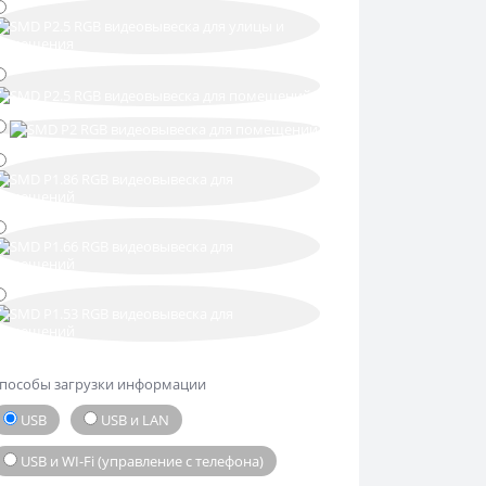
пособы загрузки информации
USB
USB и LAN
USB и WI-Fi (управление с телефона)