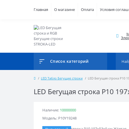
Главная
О магазине
Оплата
Условия согла
М
Элек
Список категорий
LED Табло Бегущие строки
LED Бегущая строка Р10 1
LED Бегущая строка Р10 197
Наличие:
10000000
Модель: Р10Y19248