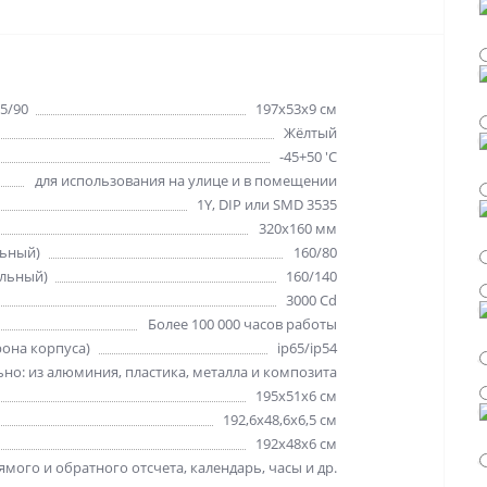
5/90
197х53х9 см
Жёлтый
-45+50 'C
для использования на улице и в помещении
1Y, DIP или SMD 3535
320х160 мм
льный)
160/80
альный)
160/140
3000 Cd
Более 100 000 часов работы
рона корпуса)
ip65/ip54
но: из алюминия, пластика, металла и композита
195х51х6 см
192,6х48,6х6,5 см
192х48х6 см
мого и обратного отсчета, календарь, часы и др.