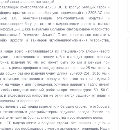
дачей легко справляется каждый.
авляющих контроллеров 4,5-5В DC. В корпус бегущих строк и
сформаторы, которые преобразуют переменный ток 220В АС или
-5В DC, обеспечивающие электропитание модулей и
ектроэнергии бегущие строки и видеовывески являются высоко
нформации. Даже визуально большое светодиодное устройство
называемой "лампочки Ильича". Также, значительно сократить
ойки яркости и таймеров включения/отключения устройства,
а чаще всего изготавливается из специального алюминиевого
лучае в выключенном состоянии табло выглядит просто черным
лубина изделия 90 мм, но может быть 65 мм и меньше при
 часть рамки профиля в стандартном исполнении 25 мм, то есть
гда общий размер изделия будет длина (25+960+25)= 1010 мм и
з возможно изготавливать корпуса без окантовок на видимой
ния на улице и для помещений. Уличные варианты табло имеют
и любых погодных явлений, работая при температурах -50 +50 C.
к и видеовывесок напротив не отличаются защитой от влаги и
защищены от перегревов.
ачественные LED медиа вывески или бегущие строки, то отбросьте
я эксклюзивным дистрибьютером ведущего завода России по
led.ru- лучший выбор, гарантия качества и соотношение цены.
ть LED видеовывески и бегущие строки без лишних наценок и
 найдете все необходимое с учетом актуальных тенденций. Наши