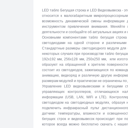
LED табло Бегущая строка и LED Видеовывеска - эт
относится к малогабаритным микропроцессорны
возможность динамической смены информации 
инструментом привлечения внимания. Меняйте 
деятельности и сообщайте об актуальных акциях и
Основными компонентами табло бегущая строка
светодиодами на одной стороне и различными 
Стандартные размеры светодиодного модуля для б
некоторых случаях при производстве табло бегуща
192х192 мм, 256х128 мм, 250х250 мм, или изгото
образуют на обращенной к зрителю поверхности 
состоит из светодиодов, зажигающихся по команд
анимацию, видеоряд и различную другую информа
размерам модулей и практически не ограничены по
Управление LED видеовывесками и бегущими с
управляющих контроллеров, отличающихся на
информации (USB, LAN, WiFi и LTE). Контролле
светодиодом на светодиодных модулях, образуя 
подключить инфракрасный пульт дистанционног
датчики: температуры, влажности и освещеннос
бегущих строк и видеовывесок происходит при п
которое всегда можно бесплатно скачать с наше