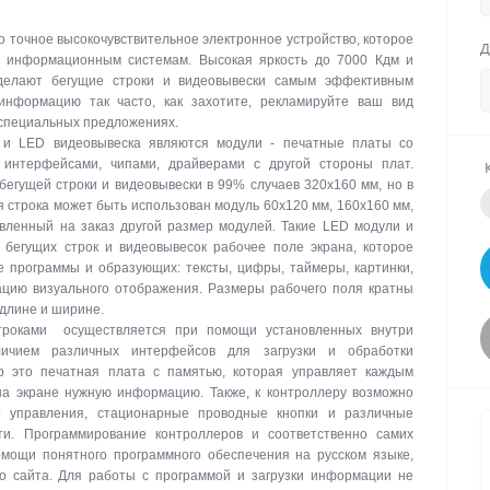
о точное высокочувствительное электронное устройство, которое
Д
м информационным системам. Высокая яркость до 7000 Кдм и
делают бегущие строки и видеовывески самым эффективным
информацию так часто, как захотите, рекламируйте ваш вид
 специальных предложениях.
 и LED видеовывеска являются модули - печатные платы со
интерфейсами, чипами, драйверами с другой стороны плат.
егущей строки и видеовывески в 99% случаев 320х160 мм, но в
я строка может быть использован модуль 60х120 мм, 160х160 мм,
вленный на заказ другой размер модулей. Такие LED модули и
бегущих строк и видеовывесок рабочее поле экрана, которое
е программы и образующих: тексты, цифры, таймеры, картинки,
цию визуального отображения. Размеры рабочего поля кратны
 длине и ширине.
троками осуществляется при помощи установленных внутри
личием различных интерфейсов для загрузки и обработки
р это печатная плата с памятью, которая управляет каждым
на экране нужную информацию. Также, к контроллеру возможно
о управления, стационарные проводные кнопки и различные
ти. Программирование контроллеров и соответственно самих
омощи понятного программного обеспечения на русском языке,
го сайта. Для работы с программой и загрузки информации не