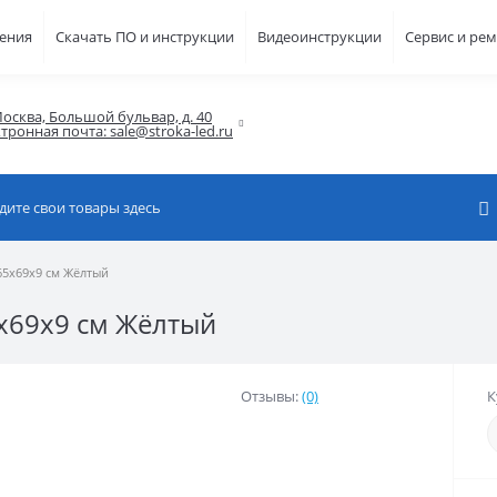
шения
Скачать ПО и инструкции
Видеоинструкции
Сервис и ре
осква, Большой бульвар, д. 40

тронная почта: sale@stroka-led.ru
65x69x9 см Жёлтый
5x69x9 см Жёлтый
Отзывы:
(0)
К