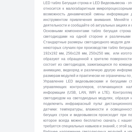
LED табло Бегущая строка и LED Видеовывеска - эт
относится к малогабаритным микропроцессорны
возможность динамической смены информации 
инструментом привлечения внимания. Меняйте 
деятельности и сообщайте об актуальных акциях и
Основными компонентами табло бегущая строка
светодиодами на одной стороне и различными 
Стандартные размеры светодиодного модуля для б
некоторых случаях при производстве табло бегуща
192х192 мм, 256х128 мм, 250х250 мм, или изгото
образуют на обращенной к зрителю поверхности 
состоит из светодиодов, зажигающихся по команд
анимацию, видеоряд и различную другую информа
размерам модулей и практически не ограничены по
Управление LED видеовывесками и бегущими с
управляющих контроллеров, отличающихся на
информации (USB, LAN, WiFi и LTE). Контролле
светодиодом на светодиодных модулях, образуя 
подключить инфракрасный пульт дистанционног
датчики: температуры, влажности и освещеннос
бегущих строк и видеовывесок происходит при п
которое всегда можно бесплатно скачать с наше
требуется специальных навыков и знаний, с этой за
Рабочее напряжение светодиодных модулей и упр