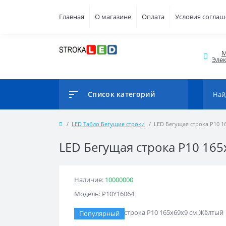
Главная
О магазине
Оплата
Условия согла
М
Элек
Список категорий
LED Табло Бегущие строки
LED Бегущая строка Р10 1
LED Бегущая строка Р10 16
Наличие:
10000000
Модель: Р10Y16064
Популярный