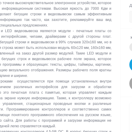
о точное высокочувствительное электронное устройство, которое
Д
м информационным системам. Высокая яркость до 7000 Кдм и
делают бегущие строки и видеовывески самым эффективным
информацию так часто, как захотите, рекламируйте ваш вид
 специальных предложениях.
 и LED видеовывеска являются модули - печатные платы со
интерфейсами, чипами, драйверами с другой стороны плат.
егущей строки и видеовывески в 99% случаев 320х160 мм, но в
я строка может быть использован модуль 60х120 мм, 160х160 мм,
вленный на заказ другой размер модулей. Такие LED модули и
бегущих строк и видеовывесок рабочее поле экрана, которое
е программы и образующих: тексты, цифры, таймеры, картинки,
цию визуального отображения. Размеры рабочего поля кратны
 длине и ширине.
троками осуществляется при помощи установленных внутри
личием различных интерфейсов для загрузки и обработки
р это печатная плата с памятью, которая управляет каждым
на экране нужную информацию. Также, к контроллеру возможно
о управления, стационарные проводные кнопки и различные
ти. Программирование контроллеров и соответственно самих
омощи понятного программного обеспечения на русском языке,
го сайта. Для работы с программой и загрузки информации не
дачей легко справляется каждый.
авляющих контроллеров 4,5-5В DC. В корпус бегущих строк и