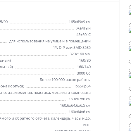
5/90
165х69х9 см
Жёлтый
-45+50 'C
для использования на улице и в помещении
1Y, DIP или SMD 3535
320х160 мм
льный)
160/80
альный)
160/140
3000 Cd
Более 100 000 часов работы
рона корпуса)
ip65/ip54
но: из алюминия, пластика, металла и композита
163х67х6 см
160,6х64,6х6,5 см
160х64х6 см
мого и обратного отсчета, календарь, часы и др.
есть