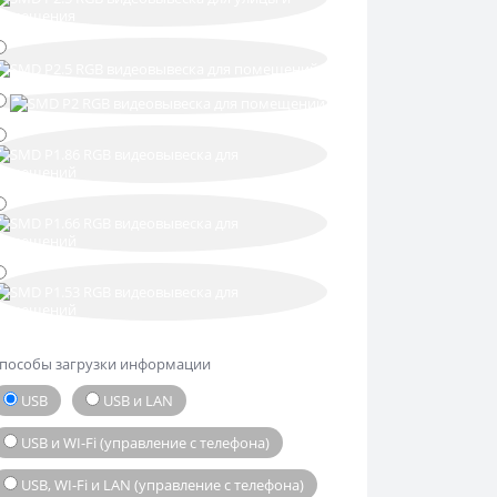
пособы загрузки информации
USB
USB и LAN
USB и WI-Fi (управление с телефона)
USB, WI-Fi и LAN (управление с телефона)