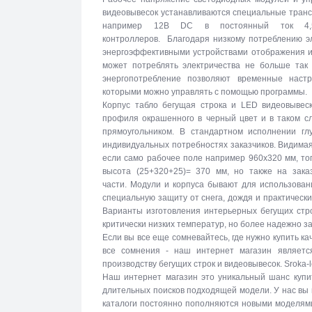
видеовывесок устанавливаются специальные тран
например 12В DC в постоянный ток 4,5
контроллеров. Благодаря низкому потреблению эл
энергоэффективными устройствами отображения и
может потреблять электричества не больше так 
энергопотребление позволяют временные настр
которыми можно управлять с помощью программы.
Корпус табло бегущая строка и LED видеовывеск
профиля окрашенного в черный цвет и в таком с
прямоугольником. В стандартном исполнении г
индивидуальных потребностях заказчиков. Видимая
если само рабочее поле например 960х320 мм, то
высота (25+320+25)= 370 мм, но также на зака
части. Модули и корпуса бывают для использова
специальную защиту от снега, дождя и практическ
Варианты изготовления интерьерных бегущих стро
критически низких температур, но более надежно 
Если вы все еще сомневайтесь, где нужно купить к
все сомнения - наш интернет магазин являетс
производству бегущих строк и видеовывесок. Sroka-
Наш интернет магазин это уникальный шанс купи
длительных поисков подходящей модели. У нас вы
каталоги постоянно пополняются новыми моделями 