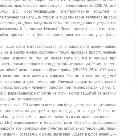
сформаторы, которые преобразуют переменный ток 220В АС или
-5В DC, обеспечивающие электропитание модулей и
ектроэнергии бегущие строки и видеовывески являются высоко
нформации. Даже визуально большое светодиодное устройство
называемой "лампочки Ильича". Также, значительно сократить
ойки яркости и таймеров включения/отключения устройства,
а чаще всего изготавливается из специального алюминиевого
лучае в выключенном состоянии табло выглядит просто черным
лубина изделия 90 мм, но может быть 65 мм и меньше при
 часть рамки профиля в стандартном исполнении 25 мм, то есть
гда общий размер изделия будет длина (25+960+25)= 1010 мм и
з возможно изготавливать корпуса без окантовок на видимой
ния на улице и для помещений. Уличные варианты табло имеют
и любых погодных явлений, работая при температурах -50 +50 C.
к и видеовывесок напротив не отличаются защитой от влаги и
защищены от перегревов.
ачественные LED медиа вывески или бегущие строки, то отбросьте
я эксклюзивным дистрибьютером ведущего завода России по
led.ru- лучший выбор, гарантия качества и соотношение цены.
ть LED видеовывески и бегущие строки без лишних наценок и
 найдете все необходимое с учетом актуальных тенденций. Наши
изделий, оставаясь с нами, вы всегда будете в курсе новейших