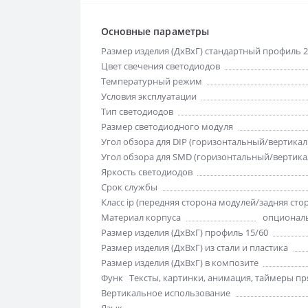
Основные параметры
Размер изделия (ДхВхГ) стандартный профиль 2
Цвет свечения светодиодов
Температурный режим
Условия эксплуатации
Тип светодиодов
Размер светодиодного модуля
Угол обзора для DIP (горизонтальный/вертика
Угол обзора для SMD (горизонтальный/вертик
Яркость светодиодов
Срок службы
Класс ip (передняя сторона модулей/задняя сто
Материал корпуса
опциональ
Размер изделия (ДхВхГ) профиль 15/60
Размер изделия (ДхВхГ) из стали и пластика
Размер изделия (ДхВхГ) в композите
Функции отображения
Тексты, картинки, анимация, таймеры пря
Вертикальное использование