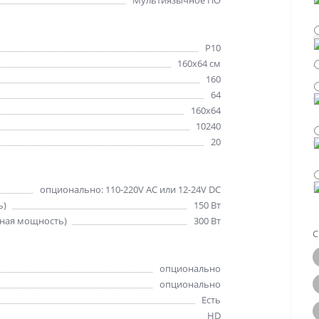
Мультиязычное ПО
Р10
160х64 см
160
64
160x64
10240
20
опционально: 110-220V AC или 12-24V DC
ь)
150 Вт
ная мощность)
300 Вт
С
опционально
опционально
Есть
HD