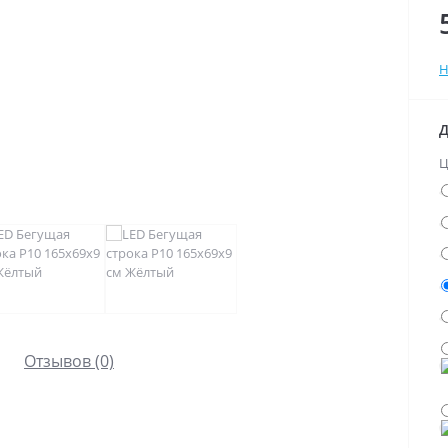
Н
Д
Ц
Отзывов (0)