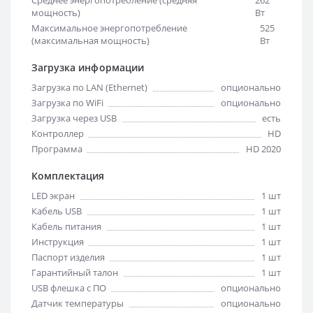
Среднее энергопотребление (средняя
262
мощность)
Вт
Максимальное энергопотребление
525
(максимальная мощность)
Вт
Загрузка информации
Загрузка по LAN (Ethernet)
опционально
Загрузка по WiFi
опционально
Загрузка через USB
есть
Контроллер
HD
Программа
HD 2020
Комплектация
LED экран
1 шт
Кабель USB
1 шт
Кабель питания
1 шт
Инструкция
1 шт
Паспорт изделия
1 шт
Гарантийный талон
1 шт
USB флешка с ПО
опционально
Датчик температуры
опционально