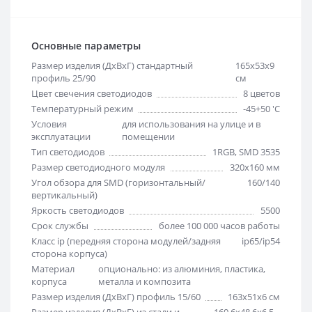
Основные параметры
Размер изделия (ДхВхГ) стандартный
165х53х9
профиль 25/90
см
Цвет свечения светодиодов
8 цветов
Температурный режим
-45+50 'C
Условия
для использования на улице и в
эксплуатации
помещении
Тип светодиодов
1RGB, SMD 3535
Размер светодиодного модуля
320х160 мм
Угол обзора для SMD (горизонтальный/
160/140
вертикальный)
Яркость светодиодов
5500
Срок службы
более 100 000 часов работы
Класс ip (передняя сторона модулей/задняя
ip65/ip54
сторона корпуса)
Материал
опционально: из алюминия, пластика,
корпуса
металла и композита
Размер изделия (ДхВхГ) профиль 15/60
163х51х6 см