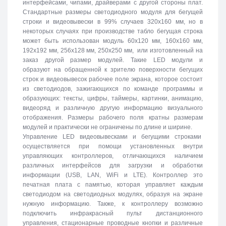
интерфейсами, чипами, драйверами с другой стороны плат.
Стандартные размеры светодиодного модуля для бегущей
строки и видеовывески в 99% случаев 320х160 мм, но в
некоторых случаях при производстве табло бегущая строка
может быть использован модуль 60х120 мм, 160х160 мм,
192х192 мм, 256х128 мм, 250х250 мм, или изготовленный на
заказ другой размер модулей. Такие LED модули и
образуют на обращенной к зрителю поверхности бегущих
строк и видеовывесок рабочее поле экрана, которое состоит
из светодиодов, зажигающихся по команде программы и
образующих: тексты, цифры, таймеры, картинки, анимацию,
видеоряд и различную другую информацию визуального
отображения. Размеры рабочего поля кратны размерам
модулей и практически не ограничены по длине и ширине.
Управление LED видеовывесками и бегущими строками
осуществляется при помощи установленных внутри
управляющих контроллеров, отличающихся наличием
различных интерфейсов для загрузки и обработки
информации (USB, LAN, WiFi и LTE). Контроллер это
печатная плата с памятью, которая управляет каждым
светодиодом на светодиодных модулях, образуя на экране
нужную информацию. Также, к контроллеру возможно
подключить инфракрасный пульт дистанционного
управления, стационарные проводные кнопки и различные