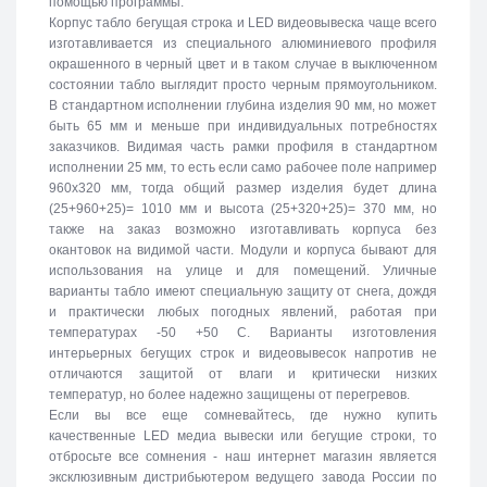
помощью программы.
Корпус табло бегущая строка и LED видеовывеска чаще всего
изготавливается из специального алюминиевого профиля
окрашенного в черный цвет и в таком случае в выключенном
состоянии табло выглядит просто черным прямоугольником.
В стандартном исполнении глубина изделия 90 мм, но может
быть 65 мм и меньше при индивидуальных потребностях
заказчиков. Видимая часть рамки профиля в стандартном
исполнении 25 мм, то есть если само рабочее поле например
960х320 мм, тогда общий размер изделия будет длина
(25+960+25)= 1010 мм и высота (25+320+25)= 370 мм, но
также на заказ возможно изготавливать корпуса без
окантовок на видимой части. Модули и корпуса бывают для
использования на улице и для помещений. Уличные
варианты табло имеют специальную защиту от снега, дождя
и практически любых погодных явлений, работая при
температурах -50 +50 C. Варианты изготовления
интерьерных бегущих строк и видеовывесок напротив не
отличаются защитой от влаги и критически низких
температур, но более надежно защищены от перегревов.
Если вы все еще сомневайтесь, где нужно купить
качественные LED медиа вывески или бегущие строки, то
отбросьте все сомнения - наш интернет магазин является
эксклюзивным дистрибьютером ведущего завода России по