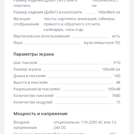
Размер изделия (ДхВхГ) из стали и
160,6х48,6х6,5
пластика
см
Размер изделия (ДхВхГ) в композите
160х48х6 см
Функции
тексты, картинки, анимация, таймеры
отображения
прямого и обратного отсчета,
календарь, часы и др.
Вертикальное использование
есть
Язык
мультиязычное ПО
Параметры экрана
Шаг пикселя
Р10
Размер экрана
160х48 см
Длина в пикселях
160
Высота в пикселях
48
Разрешение (в пикселях)
160x48
Количество пикселей
7680
Количество модулей
15
Мощность и напряжение
Входное
опционально: 110-220V AC или 12-
напряжение
24V DC