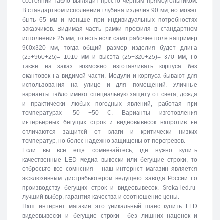
состоянии табло выглядит просто черным прямоугольником.
В стандартном исполнении глубина изделия 90 мм, но может
быть 65 мм и меньше при индивидуальных потребностях
заказчиков. Видимая часть рамки профиля в стандартном
исполнении 25 мм, то есть если само рабочее поле например
960х320 мм, тогда общий размер изделия будет длина
(25+960+25)= 1010 мм и высота (25+320+25)= 370 мм, но
также на заказ возможно изготавливать корпуса без
окантовок на видимой части. Модули и корпуса бывают для
использования на улице и для помещений. Уличные
варианты табло имеют специальную защиту от снега, дождя
и практически любых погодных явлений, работая при
температурах -50 +50 C. Варианты изготовления
интерьерных бегущих строк и видеовывесок напротив не
отличаются защитой от влаги и критически низких
температур, но более надежно защищены от перегревов.
Если вы все еще сомневайтесь, где нужно купить
качественные LED медиа вывески или бегущие строки, то
отбросьте все сомнения - наш интернет магазин является
эксклюзивным дистрибьютером ведущего завода России по
производству бегущих строк и видеовывесок. Sroka-led.ru-
лучший выбор, гарантия качества и соотношение цены.
Наш интернет магазин это уникальный шанс купить LED
видеовывески и бегущие строки без лишних наценок и