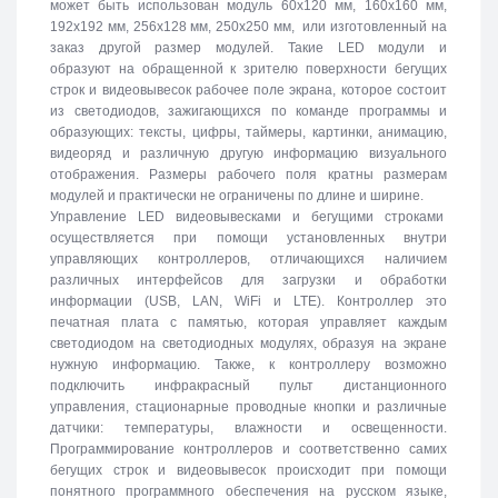
может быть использован модуль 60х120 мм, 160х160 мм,
192х192 мм, 256х128 мм, 250х250 мм, или изготовленный на
заказ другой размер модулей. Такие LED модули и
образуют на обращенной к зрителю поверхности бегущих
строк и видеовывесок рабочее поле экрана, которое состоит
из светодиодов, зажигающихся по команде программы и
образующих: тексты, цифры, таймеры, картинки, анимацию,
видеоряд и различную другую информацию визуального
отображения. Размеры рабочего поля кратны размерам
модулей и практически не ограничены по длине и ширине.
Управление LED видеовывесками и бегущими строками
осуществляется при помощи установленных внутри
управляющих контроллеров, отличающихся наличием
различных интерфейсов для загрузки и обработки
информации (USB, LAN, WiFi и LTE). Контроллер это
печатная плата с памятью, которая управляет каждым
светодиодом на светодиодных модулях, образуя на экране
нужную информацию. Также, к контроллеру возможно
подключить инфракрасный пульт дистанционного
управления, стационарные проводные кнопки и различные
датчики: температуры, влажности и освещенности.
Программирование контроллеров и соответственно самих
бегущих строк и видеовывесок происходит при помощи
понятного программного обеспечения на русском языке,