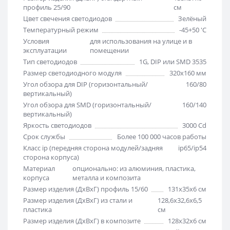
профиль 25/90
см
Цвет свечения светодиодов
Зелёный
Температурный режим
-45+50 'C
Условия
для использования на улице и в
эксплуатации
помещении
Тип светодиодов
1G, DIP или SMD 3535
Размер светодиодного модуля
320х160 мм
Угол обзора для DIP (горизонтальный/
160/80
вертикальный)
Угол обзора для SMD (горизонтальный/
160/140
вертикальный)
Яркость светодиодов
3000 Cd
Срок службы
Более 100 000 часов работы
Класс ip (передняя сторона модулей/задняя
ip65/ip54
сторона корпуса)
Материал
опционально: из алюминия, пластика,
корпуса
металла и композита
Размер изделия (ДхВхГ) профиль 15/60
131х35х6 см
Размер изделия (ДхВхГ) из стали и
128,6х32,6х6,5
пластика
см
Размер изделия (ДхВхГ) в композите
128х32х6 см