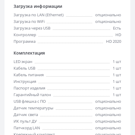
Загрузка информации
Загрузка по LAN (Ethernet)
опционально
Загрузка по WiFi
опционально
Загрузка через USB
Есть
Контроллер
HD
Программа
HD 2020
Комплектация
LED экран
1 шт
Кабель USB
1 шт
Кабель питания
1 шт
Инструкция
1 шт
Паспорт изделия
1 шт
Гарантийный талон
1 шт
USB флешка с ПО
опционально
Датчик температуры
опционально
Датчик света
опционально
ИК пульт ДУ
опционально
Патчкорд LAN
опционально
Крепежный комплект
опционально