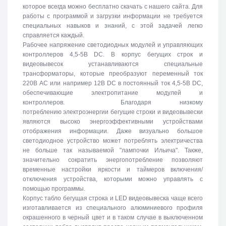
которое всегда можно бесплатно скачать с нашего сайта. Для
работы с программой и загрузки информации не требуется
специальных навыков и знаний, с этой задачей легко
справляется каждый.
Рабочее напряжение светодиодных модулей и управляющих
контроллеров 4,5-5В DC. В корпус бегущих строк и
видеовывесок устанавливаются специальные
трансформаторы, которые преобразуют переменный ток
220В АС или например 12В DC в постоянный ток 4,5-5В DC,
обеспечивающие электропитание модулей и
контроллеров. Благодаря низкому
потреблению электроэнергии бегущие строки и видеовывески
являются высоко энергоэффективными устройствами
отображения информации. Даже визуально большое
светодиодное устройство может потреблять электричества
не больше так называемой "лампочки Ильича". Также,
значительно сократить энергопотребление позволяют
временные настройки яркости и таймеров включения/
отключения устройства, которыми можно управлять с
помощью программы.
Корпус табло бегущая строка и LED видеовывеска чаще всего
изготавливается из специального алюминиевого профиля
окрашенного в черный цвет и в таком случае в выключенном