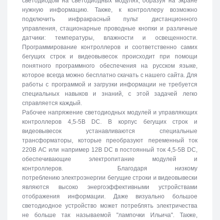
светодиодом на светодиодных модулях, образуя на экране
нужную информацию. Также, к контроллеру возможно
подключить инфракрасный пульт дистанционного
управления, стационарные проводные кнопки и различные
датчики: температуры, влажности и освещенности.
Программирование контроллеров и соответственно самих
бегущих строк и видеовывесок происходит при помощи
понятного программного обеспечения на русском языке,
которое всегда можно бесплатно скачать с нашего сайта. Для
работы с программой и загрузки информации не требуется
специальных навыков и знаний, с этой задачей легко
справляется каждый.
Рабочее напряжение светодиодных модулей и управляющих
контроллеров 4,5-5В DC. В корпус бегущих строк и
видеовывесок устанавливаются специальные
трансформаторы, которые преобразуют переменный ток
220В АС или например 12В DC в постоянный ток 4,5-5В DC,
обеспечивающие электропитание модулей и
контроллеров. Благодаря низкому
потреблению электроэнергии бегущие строки и видеовывески
являются высоко энергоэффективными устройствами
отображения информации. Даже визуально большое
светодиодное устройство может потреблять электричества
не больше так называемой "лампочки Ильича". Также,