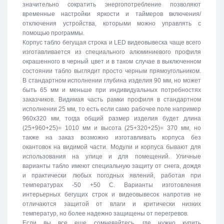
значительно сократить энергопотребление позволяют
временные настройки яркости и таймеров включения/
отключения устройства, которыми можно управлять с
помощью программы.
Корпус табло бегущая строка и LED видеовывеска чаще всего
изготавливается из специального алюминиевого профиля
окрашенного в черный цвет и в таком случае в выключенном
состоянии табло выглядит просто черным прямоугольником.
В стандартном исполнении глубина изделия 90 мм, но может
быть 65 мм и меньше при индивидуальных потребностях
заказчиков. Видимая часть рамки профиля в стандартном
исполнении 25 мм, то есть если само рабочее поле например
960х320 мм, тогда общий размер изделия будет длина
(25+960+25)= 1010 мм и высота (25+320+25)= 370 мм, но
также на заказ возможно изготавливать корпуса без
окантовок на видимой части. Модули и корпуса бывают для
использования на улице и для помещений. Уличные
варианты табло имеют специальную защиту от снега, дождя
и практически любых погодных явлений, работая при
температурах -50 +50 C. Варианты изготовления
интерьерных бегущих строк и видеовывесок напротив не
отличаются защитой от влаги и критически низких
температур, но более надежно защищены от перегревов.
Если вы все еще сомневайтесь, где нужно купить