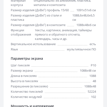
Материал
опционально: из алюминия, пластика,
корпуса
металла и композита
Размер изделия (ДхВхГ) профиль 15/60
1091х51х6 см
Размер изделия (ДхВхГ) из стали и
1088,6х48,6х6,5
пластика
см
Размер изделия (ДхВхГ) в композите
1088х48х6 см
Функции
тексты, картинки, анимация, таймеры
отображения
прямого и обратного отсчета,
календарь, часы и др.
Вертикальное использование
есть
Язык
мультиязычное ПО
Параметры экрана
Шаг пикселя
Р10
Размер экрана
1088х48 см
Длина в пикселях
1088
Высота в пикселях
48
Разрешение (в пикселях)
1088x48
Количество пикселей
52224
Количество модулей
102
Мощность и напряжение