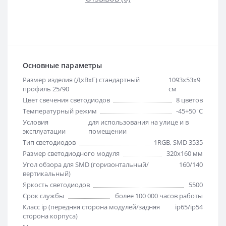
Основные параметры
Размер изделия (ДхВхГ) стандартный
1093х53х9
профиль 25/90
см
Цвет свечения светодиодов
8 цветов
Температурный режим
-45+50 'C
Условия
для использования на улице и в
эксплуатации
помещении
Тип светодиодов
1RGB, SMD 3535
Размер светодиодного модуля
320х160 мм
Угол обзора для SMD (горизонтальный/
160/140
вертикальный)
Яркость светодиодов
5500
Срок службы
более 100 000 часов работы
Класс ip (передняя сторона модулей/задняя
ip65/ip54
сторона корпуса)