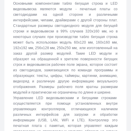
Основными компонентами табло бегущая строка и LED
видеовывеска являются модули - печатные платы со
светодиодами на одной стороне и различными
интерфейсами, чипами, драйверами с другой стороны плат.
Стандартные размеры светодиодного модуля для бегущей
строки и видеовывески в 99% случаев 320х160 мм, но в
некоторых случаях при производстве табло бегущая строка
может быть использован модуль 60х120 мм, 160х160 мм,
192х192 мм, 256х128 мм, 250х250 мм, или изготовленный на
заказ другой размер модулей. Такие LED модули и
образуют на обращенной к зрителю поверхности бегущих
строк и видеовывесок рабочее поле экрана, которое состоит
из светодиодов, зажигающихся по команде программы и
образующих: тексты, цифры, таймеры, картинки, анимацию,
видеоряд и различную другую информацию визуального
отображения. Размеры рабочего поля кратны размерам
модулей и практически не ограничены по длине и ширине.
Управление LED видеовывесками и бегущими строками
осуществляется при помощи установленных внутри
управляющих контроллеров, отличающихся наличием
различных интерфейсов для загрузки и обработки
информации (USB, LAN, WiFi и LTE). Контроллер это
печатная плата с памятью, которая управляет каждым