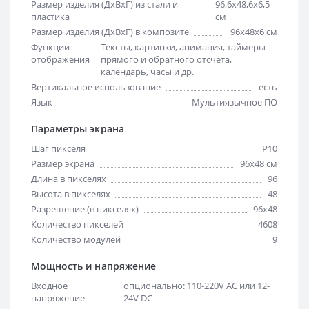
Размер изделия (ДхВхГ) из стали и
96,6х48,6х6,5
пластика
см
Размер изделия (ДхВхГ) в композите
96х48х6 см
Функции
Тексты, картинки, анимация, таймеры
отображения
прямого и обратного отсчета,
календарь, часы и др.
Вертикальное использование
есть
Язык
Мультиязычное ПО
Параметры экрана
Шаг пикселя
Р10
Размер экрана
96х48 см
Длина в пикселях
96
Высота в пикселях
48
Разрешение (в пикселях)
96x48
Количество пикселей
4608
Количество модулей
9
Мощность и напряжение
Входное
опционально: 110-220V AC или 12-
напряжение
24V DC