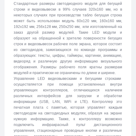
Стандартные размеры светодиодного модуля для бегущей
строки и видеовывески в 99% случаев 320х160 мм, но в
некоторых случаях при производстве табло бегущая строка
может быть использован модуль 60х120 мм, 160х160 мм,
192х192 мм, 256х128 мм, 250х250 мм, или изготовленный на
заказ другой размер модулей. Такие LED модули и
образуют на обращенной к зрителю поверхности бегущих
строк и видеовывесок рабочее поле экрана, которое состоит
из светодиодов, зажигающихся по команде программы и
образующих: тексты, цифры, таймеры, картинки, анимацию,
видеоряд и различную другую информацию визуального
отображения. Размеры рабочего поля кратны размерам
модулей и практически не ограничены по длине и ширине.
Управление LED видеовывесками и бегущими строками
осуществляется при помощи установленных внутри
управляющих контроллеров, отличающихся наличием
различных интерфейсов для загрузки и обработки
информации (USB, LAN, WiFi и LTE). Контроллер это
печатная плата с памятью, которая управляет каждым
светодиодом на светодиодных модулях, образуя на экране
нужную информацию. Также, к контроллеру возможно
подключить инфракрасный пульт дистанционного
управления, стационарные проводные кнопки и различные