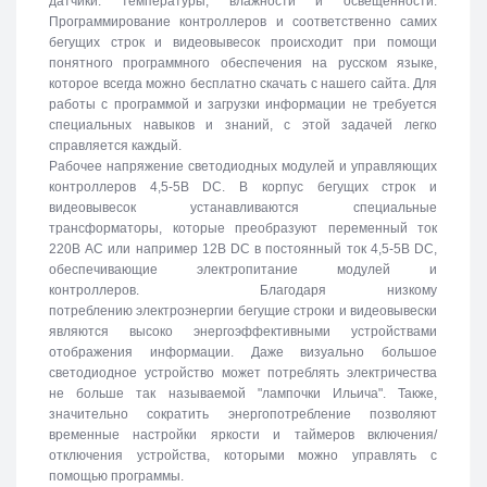
датчики: температуры, влажности и освещенности.
Программирование контроллеров и соответственно самих
бегущих строк и видеовывесок происходит при помощи
понятного программного обеспечения на русском языке,
которое всегда можно бесплатно скачать с нашего сайта. Для
работы с программой и загрузки информации не требуется
специальных навыков и знаний, с этой задачей легко
справляется каждый.
Рабочее напряжение светодиодных модулей и управляющих
контроллеров 4,5-5В DC. В корпус бегущих строк и
видеовывесок устанавливаются специальные
трансформаторы, которые преобразуют переменный ток
220В АС или например 12В DC в постоянный ток 4,5-5В DC,
обеспечивающие электропитание модулей и
контроллеров. Благодаря низкому
потреблению электроэнергии бегущие строки и видеовывески
являются высоко энергоэффективными устройствами
отображения информации. Даже визуально большое
светодиодное устройство может потреблять электричества
не больше так называемой "лампочки Ильича". Также,
значительно сократить энергопотребление позволяют
временные настройки яркости и таймеров включения/
отключения устройства, которыми можно управлять с
помощью программы.