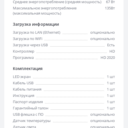
Среднее энергопотребление (средняя мощность)
67 Вт
Максимальное энергопотребление
135Вт
(максимальная мощность)
Загрузка информации
Загрузка по LAN (Ethernet)
опционально
Загрузка по WiFi
опционально
Загрузка через USB
Есть
Контроллер
HD
Программа
HD 2020
Комплектация
LED экран
1 шт
Кабель USB
1 шт
Кабель питания
1 шт
Инструкция
1 шт
Паспорт изделия
1 шт
Гарантийный талон
1 шт
USB флешка с ПО
опционально
Датчик температуры
опционально
Датчик света
опционально