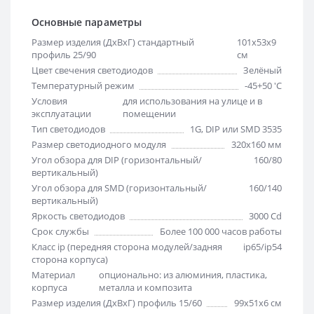
Основные параметры
Размер изделия (ДхВхГ) стандартный
101х53х9
профиль 25/90
см
Цвет свечения светодиодов
Зелёный
Температурный режим
-45+50 'C
Условия
для использования на улице и в
эксплуатации
помещении
Тип светодиодов
1G, DIP или SMD 3535
Размер светодиодного модуля
320х160 мм
Угол обзора для DIP (горизонтальный/
160/80
вертикальный)
Угол обзора для SMD (горизонтальный/
160/140
вертикальный)
Яркость светодиодов
3000 Cd
Срок службы
Более 100 000 часов работы
Класс ip (передняя сторона модулей/задняя
ip65/ip54
сторона корпуса)
Материал
опционально: из алюминия, пластика,
корпуса
металла и композита
Размер изделия (ДхВхГ) профиль 15/60
99х51х6 см