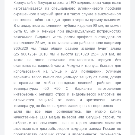
Корпус табло бегущая строка и LED видеовывеска чаще всего
изготавливается из специального алюминиевого профиля
окрашенного в черный цвет и в таком случае в выключенном
состоянии табло выглядит просто черным прямоугольником.
В стандартном исполнении глубина изделия 90 мм, но может
быть 65 мм и меньше при индивидуальных потребностях
заказчиков. Видимая часть рамки профиля в стандартном
исполнении 25 мм, то есть если само рабочее поле например
960х320 мм, тогда общий размер изделия будет длина
(25+960+25)= 1010 мм и высота (25+320+25)= 370 мм, но
также на заказ возможно изготавливать корпуса без
окантовок на видимой части. Модули и корпуса бывают для
использования на улице и для помещений. Уличные
варианты табло имеют специальную защиту от снега, дождя
и практически любых погодных явлений, работая при
температурах -50 +50 C. Варианты изготовления
интерьерных бегущих строк и видеовывесок напротив не
отличаются защитой от влаги и критически низких
температур, но более надежно защищены от перегревов.
Если вы все еще сомневайтесь, где нужно купить
качественные LED медиа вывески или бегущие строки, то
отбросьте все сомнения - наш интернет магазин является
эксклюзивным дистрибьютером ведущего завода России по
производству бегущих строк и видеовывесок. Sroka-led.ru-