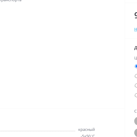
Н
Д
Ц
С
красный
-5+50 'C