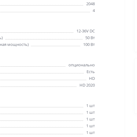
2048
4
12-36V DC
ь)
50 Вт
ная мощность)
100 Вт
опционально
Есть
HD
HD 2020
1 шт
1 шт
1 шт
1 шт
1 шт