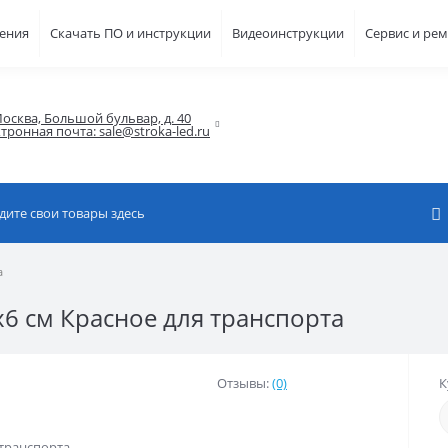
шения
Скачать ПО и инструкции
Видеоинструкции
Сервис и ре
осква, Большой бульвар, д. 40

тронная почта: sale@stroka-led.ru
а
x6 см Красное для транспорта
Отзывы:
(0)
К