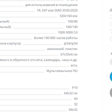
для использования в помещении
Д
1R, DIP или SMD 3535/2020
320х160 мм
льный)
160/80
альный)
160/140
1000-3000 Cd
Более 100 000 часов работы
рона корпуса)
ip54/ip54
алюминий, пластик
67х35х6 см
мого и обратного отсчета, календарь, часы и др.
есть
Мультиязычное ПО
Р10
64х32 см
64
32
64x32