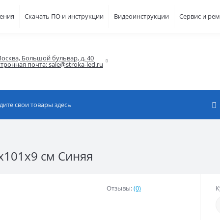
шения
Скачать ПО и инструкции
Видеоинструкции
Сервис и ре
осква, Большой бульвар, д. 40

тронная почта: sale@stroka-led.ru
x101x9 см Синяя
Отзывы:
(0)
К