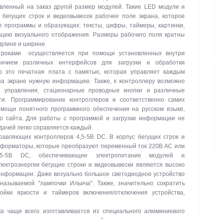
вленный на заказ другой размер модулей. Такие LED модули и
бегущих строк и видеовывесок рабочее поле экрана, которое
е программы и образующих: тексты, цифры, таймеры, картинки,
цию визуального отображения. Размеры рабочего поля кратны
 длине и ширине.
троками осуществляется при помощи установленных внутри
личием различных интерфейсов для загрузки и обработки
р это печатная плата с памятью, которая управляет каждым
на экране нужную информацию. Также, к контроллеру возможно
о управления, стационарные проводные кнопки и различные
ти. Программирование контроллеров и соответственно самих
омощи понятного программного обеспечения на русском языке,
го сайта. Для работы с программой и загрузки информации не
дачей легко справляется каждый.
авляющих контроллеров 4,5-5В DC. В корпус бегущих строк и
сформаторы, которые преобразуют переменный ток 220В АС или
-5В DC, обеспечивающие электропитание модулей и
ектроэнергии бегущие строки и видеовывески являются высоко
нформации. Даже визуально большое светодиодное устройство
называемой "лампочки Ильича". Также, значительно сократить
ойки яркости и таймеров включения/отключения устройства,
а чаще всего изготавливается из специального алюминиевого