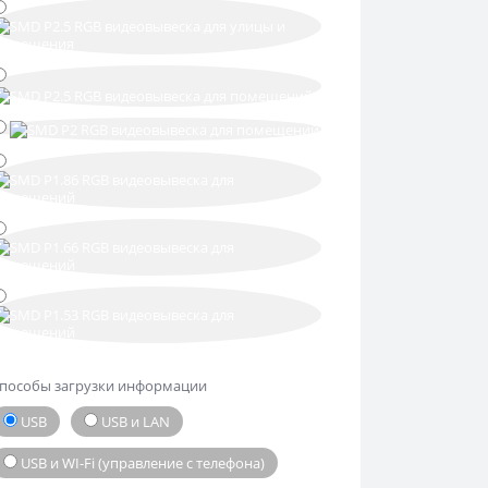
пособы загрузки информации
USB
USB и LAN
USB и WI-Fi (управление с телефона)