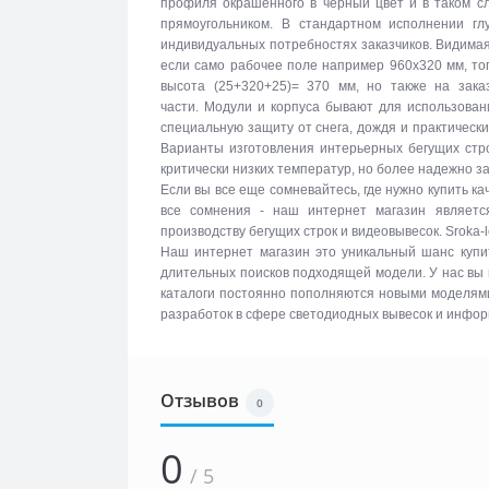
профиля окрашенного в черный цвет и в таком с
прямоугольником. В стандартном исполнении г
индивидуальных потребностях заказчиков. Видимая
если само рабочее поле например 960х320 мм, то
высота (25+320+25)= 370 мм, но также на зака
части. Модули и корпуса бывают для использова
специальную защиту от снега, дождя и практическ
Варианты изготовления интерьерных бегущих стро
критически низких температур, но более надежно 
Если вы все еще сомневайтесь, где нужно купить к
все сомнения - наш интернет магазин являетс
производству бегущих строк и видеовывесок. Sroka-
Наш интернет магазин это уникальный шанс купи
длительных поисков подходящей модели. У нас вы
каталоги постоянно пополняются новыми моделями 
разработок в сфере светодиодных вывесок и инфо
Отзывов
0
0
/ 5