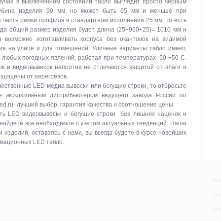
лучае в выключенном состоянии табло выглядит просто черным
лубина изделия 90 мм, но может быть 65 мм и меньше при
 часть рамки профиля в стандартном исполнении 25 мм, то есть
гда общий размер изделия будет длина (25+960+25)= 1010 мм и
з возможно изготавливать корпуса без окантовок на видимой
ния на улице и для помещений. Уличные варианты табло имеют
и любых погодных явлений, работая при температурах -50 +50 C.
к и видеовывесок напротив не отличаются защитой от влаги и
защищены от перегревов.
ачественные LED медиа вывески или бегущие строки, то отбросьте
я эксклюзивным дистрибьютером ведущего завода России по
led.ru- лучший выбор, гарантия качества и соотношение цены.
ть LED видеовывески и бегущие строки без лишних наценок и
 найдете все необходимое с учетом актуальных тенденций. Наши
изделий, оставаясь с нами, вы всегда будете в курсе новейших
рмационных LED табло.