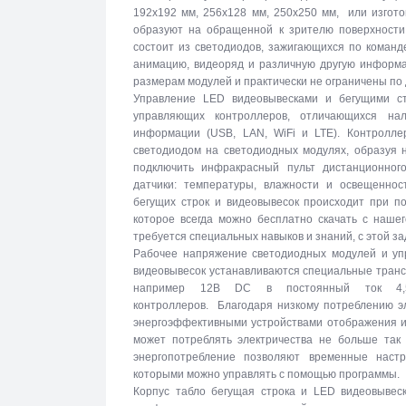
192х192 мм, 256х128 мм, 250х250 мм, или изгото
образуют на обращенной к зрителю поверхности 
состоит из светодиодов, зажигающихся по команд
анимацию, видеоряд и различную другую информа
размерам модулей и практически не ограничены по
Управление LED видеовывесками и бегущими с
управляющих контроллеров, отличающихся на
информации (USB, LAN, WiFi и LTE). Контролле
светодиодом на светодиодных модулях, образуя 
подключить инфракрасный пульт дистанционног
датчики: температуры, влажности и освещеннос
бегущих строк и видеовывесок происходит при п
которое всегда можно бесплатно скачать с наше
требуется специальных навыков и знаний, с этой за
Рабочее напряжение светодиодных модулей и упр
видеовывесок устанавливаются специальные тран
например 12В DC в постоянный ток 4,5
контроллеров. Благодаря низкому потреблению эл
энергоэффективными устройствами отображения и
может потреблять электричества не больше так 
энергопотребление позволяют временные настр
которыми можно управлять с помощью программы.
Корпус табло бегущая строка и LED видеовывеск