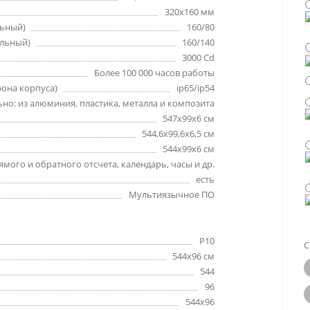
320х160 мм
льный)
160/80
альный)
160/140
3000 Cd
Более 100 000 часов работы
рона корпуса)
ip65/ip54
но: из алюминия, пластика, металла и композита
547х99х6 см
544,6х99,6х6,5 см
544х99х6 см
мого и обратного отсчета, календарь, часы и др.
есть
Мультиязычное ПО
Р10
С
544х96 см
544
96
544x96