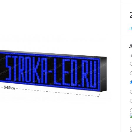
Н
Д
Ц