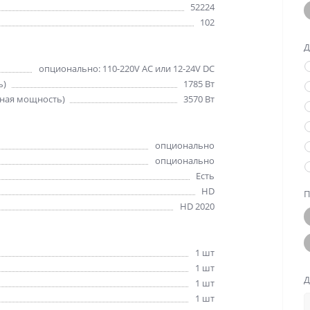
52224
102
Д
опционально: 110-220V AC или 12-24V DC
ь)
1785 Вт
ная мощность)
3570 Вт
опционально
опционально
Есть
HD
П
HD 2020
1 шт
1 шт
Д
1 шт
1 шт