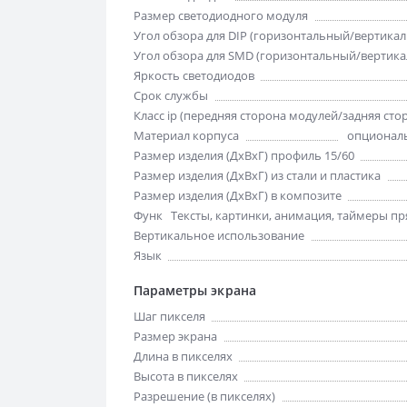
Размер светодиодного модуля
Угол обзора для DIP (горизонтальный/вертика
Угол обзора для SMD (горизонтальный/вертик
Яркость светодиодов
Срок службы
Класс ip (передняя сторона модулей/задняя сто
Материал корпуса
опциональ
Размер изделия (ДхВхГ) профиль 15/60
Размер изделия (ДхВхГ) из стали и пластика
Размер изделия (ДхВхГ) в композите
Функции отображения
Тексты, картинки, анимация, таймеры пря
Вертикальное использование
Язык
Параметры экрана
Шаг пикселя
Размер экрана
Длина в пикселях
Высота в пикселях
Разрешение (в пикселях)