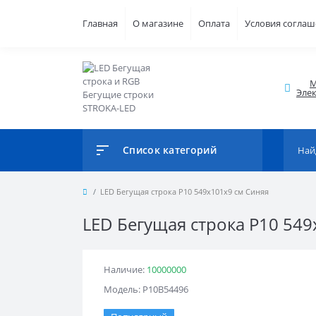
Главная
О магазине
Оплата
Условия согла
М
Элек
Список категорий
LED Бегущая строка Р10 549x101x9 см Синяя
LED Бегущая строка Р10 549
Наличие:
10000000
Модель: Р10B54496