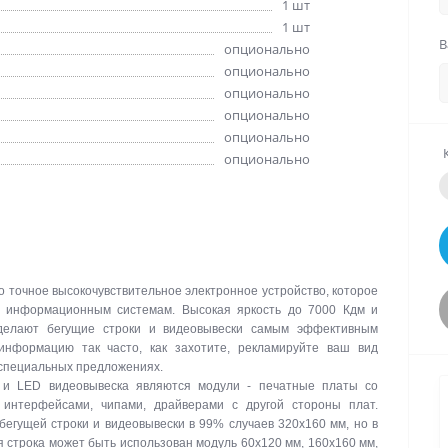
1 шт
1 шт
В
опционально
опционально
опционально
опционально
опционально
опционально
о точное высокочувствительное электронное устройство, которое
м информационным системам. Высокая яркость до 7000 Кдм и
делают бегущие строки и видеовывески самым эффективным
информацию так часто, как захотите, рекламируйте ваш вид
 специальных предложениях.
 и LED видеовывеска являются модули - печатные платы со
интерфейсами, чипами, драйверами с другой стороны плат.
егущей строки и видеовывески в 99% случаев 320х160 мм, но в
я строка может быть использован модуль 60х120 мм, 160х160 мм,