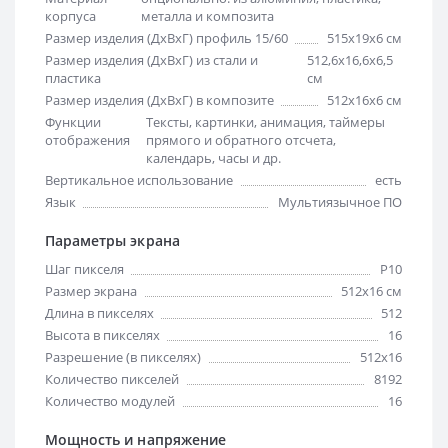
корпуса
металла и композита
Размер изделия (ДхВхГ) профиль 15/60
515х19х6 см
Размер изделия (ДхВхГ) из стали и
512,6х16,6х6,5
пластика
см
Размер изделия (ДхВхГ) в композите
512х16х6 см
Функции
Тексты, картинки, анимация, таймеры
отображения
прямого и обратного отсчета,
календарь, часы и др.
Вертикальное использование
есть
Язык
Мультиязычное ПО
Параметры экрана
Шаг пикселя
Р10
Размер экрана
512х16 см
Длина в пикселях
512
Высота в пикселях
16
Разрешение (в пикселях)
512x16
Количество пикселей
8192
Количество модулей
16
Мощность и напряжение