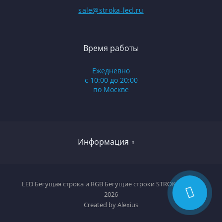
sale@stroka-led.ru
Время работы
Ежедневно
с 10:00 до 20:00
по Москве
Информация
Оплата и доставка
LED Бегущая строка и RGB Бегущие строки STROKA-LED ©
2026
Условия соглашения
Created by
Alexius
Политика конфиденциальности/договор оферты