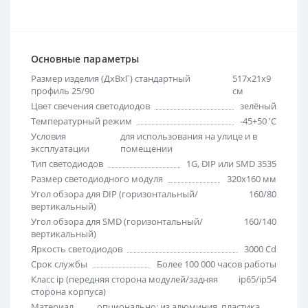
Основные параметры
Размер изделия (ДхВхГ) стандартный
517х21х9
профиль 25/90
см
Цвет свечения светодиодов
зелёный
Температурный режим
-45+50 'C
Условия
для использования на улице и в
эксплуатации
помещении
Тип светодиодов
1G, DIP или SMD 3535
Размер светодиодного модуля
320х160 мм
Угол обзора для DIP (горизонтальный/
160/80
вертикальный)
Угол обзора для SMD (горизонтальный/
160/140
вертикальный)
Яркость светодиодов
3000 Cd
Срок службы
Более 100 000 часов работы
Класс ip (передняя сторона модулей/задняя
ip65/ip54
сторона корпуса)
Материал
опционально: из алюминия, пластика,