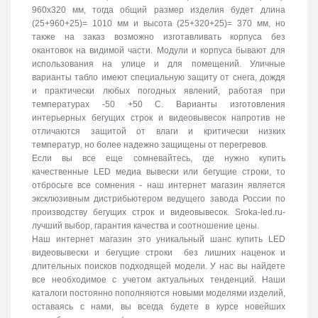
960х320 мм, тогда общий размер изделия будет длина
(25+960+25)= 1010 мм и высота (25+320+25)= 370 мм, но
также на заказ возможно изготавливать корпуса без
окантовок на видимой части. Модули и корпуса бывают для
использования на улице и для помещений. Уличные
варианты табло имеют специальную защиту от снега, дождя
и практически любых погодных явлений, работая при
температурах -50 +50 C. Варианты изготовления
интерьерных бегущих строк и видеовывесок напротив не
отличаются защитой от влаги и критически низких
температур, но более надежно защищены от перегревов.
Если вы все еще сомневайтесь, где нужно купить
качественные LED медиа вывески или бегущие строки, то
отбросьте все сомнения - наш интернет магазин является
эксклюзивным дистрибьютером ведущего завода России по
производству бегущих строк и видеовывесок. Sroka-led.ru-
лучший выбор, гарантия качества и соотношение цены.
Наш интернет магазин это уникальный шанс купить LED
видеовывески и бегущие строки без лишних наценок и
длительных поисков подходящей модели. У нас вы найдете
все необходимое с учетом актуальных тенденций. Наши
каталоги постоянно пополняются новыми моделями изделий,
оставаясь с нами, вы всегда будете в курсе новейших