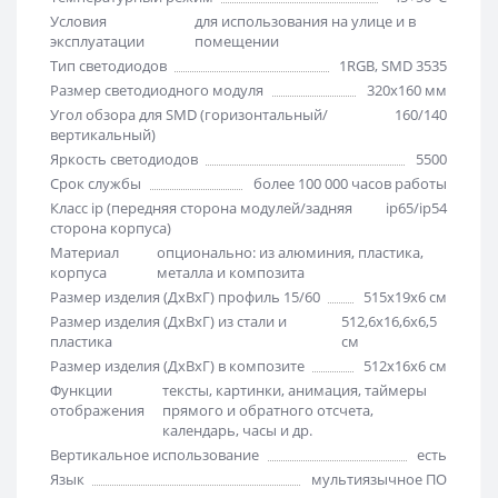
Условия
для использования на улице и в
эксплуатации
помещении
Тип светодиодов
1RGB, SMD 3535
Размер светодиодного модуля
320х160 мм
Угол обзора для SMD (горизонтальный/
160/140
вертикальный)
Яркость светодиодов
5500
Срок службы
более 100 000 часов работы
Класс ip (передняя сторона модулей/задняя
ip65/ip54
сторона корпуса)
Материал
опционально: из алюминия, пластика,
корпуса
металла и композита
Размер изделия (ДхВхГ) профиль 15/60
515х19х6 см
Размер изделия (ДхВхГ) из стали и
512,6х16,6х6,5
пластика
см
Размер изделия (ДхВхГ) в композите
512х16х6 см
Функции
тексты, картинки, анимация, таймеры
отображения
прямого и обратного отсчета,
календарь, часы и др.
Вертикальное использование
есть
Язык
мультиязычное ПО