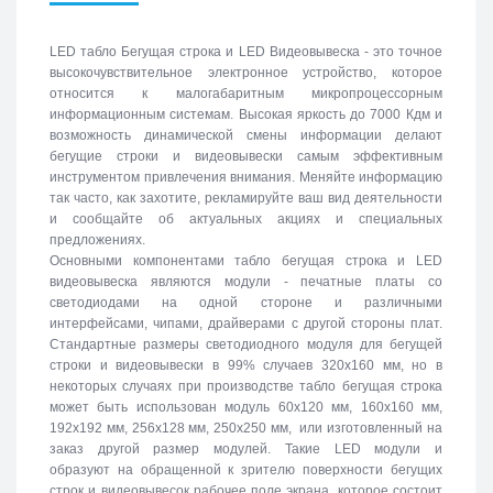
LED табло Бегущая строка и LED Видеовывеска - это точное
высокочувствительное электронное устройство, которое
относится к малогабаритным микропроцессорным
информационным системам. Высокая яркость до 7000 Кдм и
возможность динамической смены информации делают
бегущие строки и видеовывески самым эффективным
инструментом привлечения внимания. Меняйте информацию
так часто, как захотите, рекламируйте ваш вид деятельности
и сообщайте об актуальных акциях и специальных
предложениях.
Основными компонентами табло бегущая строка и LED
видеовывеска являются модули - печатные платы со
светодиодами на одной стороне и различными
интерфейсами, чипами, драйверами с другой стороны плат.
Стандартные размеры светодиодного модуля для бегущей
строки и видеовывески в 99% случаев 320х160 мм, но в
некоторых случаях при производстве табло бегущая строка
может быть использован модуль 60х120 мм, 160х160 мм,
192х192 мм, 256х128 мм, 250х250 мм, или изготовленный на
заказ другой размер модулей. Такие LED модули и
образуют на обращенной к зрителю поверхности бегущих
строк и видеовывесок рабочее поле экрана, которое состоит