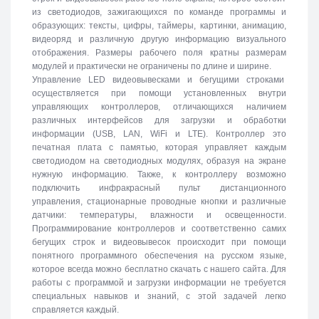
из светодиодов, зажигающихся по команде программы и
образующих: тексты, цифры, таймеры, картинки, анимацию,
видеоряд и различную другую информацию визуального
отображения. Размеры рабочего поля кратны размерам
модулей и практически не ограничены по длине и ширине.
Управление LED видеовывесками и бегущими строками
осуществляется при помощи установленных внутри
управляющих контроллеров, отличающихся наличием
различных интерфейсов для загрузки и обработки
информации (USB, LAN, WiFi и LTE). Контроллер это
печатная плата с памятью, которая управляет каждым
светодиодом на светодиодных модулях, образуя на экране
нужную информацию. Также, к контроллеру возможно
подключить инфракрасный пульт дистанционного
управления, стационарные проводные кнопки и различные
датчики: температуры, влажности и освещенности.
Программирование контроллеров и соответственно самих
бегущих строк и видеовывесок происходит при помощи
понятного программного обеспечения на русском языке,
которое всегда можно бесплатно скачать с нашего сайта. Для
работы с программой и загрузки информации не требуется
специальных навыков и знаний, с этой задачей легко
справляется каждый.