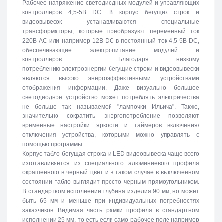
Рабочее напряжение светодиодных модулей и управляющих
контроллеров 4,5-5В DC. В корпус бегущих строк и
видеовывесок устанавливаются специальные
трансформаторы, которые преобразуют переменный ток
220В АС или например 12В DC в постоянный ток 4,5-5В DC,
обеспечивающие электропитание модулей и
контроллеров. Благодаря низкому
потреблению электроэнергии бегущие строки и видеовывески
являются высоко энергоэффективными устройствами
отображения информации. Даже визуально большое
светодиодное устройство может потреблять электричества
не больше так называемой "лампочки Ильича". Также,
значительно сократить энергопотребление позволяют
временные настройки яркости и таймеров включения/
отключения устройства, которыми можно управлять с
помощью программы.
Корпус табло бегущая строка и LED видеовывеска чаще всего
изготавливается из специального алюминиевого профиля
окрашенного в черный цвет и в таком случае в выключенном
состоянии табло выглядит просто черным прямоугольником.
В стандартном исполнении глубина изделия 90 мм, но может
быть 65 мм и меньше при индивидуальных потребностях
заказчиков. Видимая часть рамки профиля в стандартном
исполнении 25 мм, то есть если само рабочее поле например