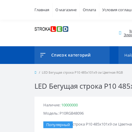
Главная
О магазине
Оплата
Условия согла
М
Элек
Список категорий
LED Бегущая строка Р10 485x101x9 см Цветная RGB
LED Бегущая строка Р10 48
Наличие:
10000000
Модель: Р10RGB48096
Популярный