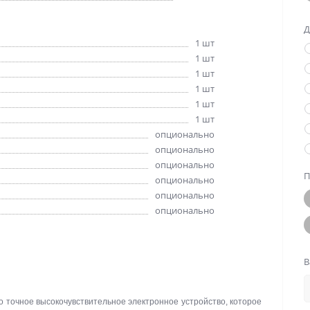
Д
1 шт
1 шт
1 шт
1 шт
1 шт
1 шт
опционально
опционально
опционально
П
опционально
опционально
опционально
В
о точное высокочувствительное электронное устройство, которое