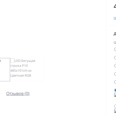
Н
Д
Ц
Отзывов (0)