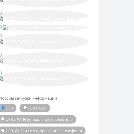
пособы загрузки информации
USB
USB и LAN
USB и WI-Fi (управление с телефона)
USB, WI-Fi и LAN (управление с телефона)