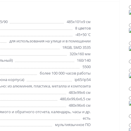
5/90
485х101х9 см
8 цветов
-45+50 'C
для использования на улице и в помещении
1RGB, SMD 3535
320х160 мм
альный)
160/140
5500
более 100 000 часов работы
рона корпуса)
ip65/ip54
но: из алюминия, пластика, металла и композита
483х99х6 см
480,6х99,6х6,5 см
480х96х6 см
мого и обратного отсчета, календарь, часы и др.
есть
мультиязычное ПО