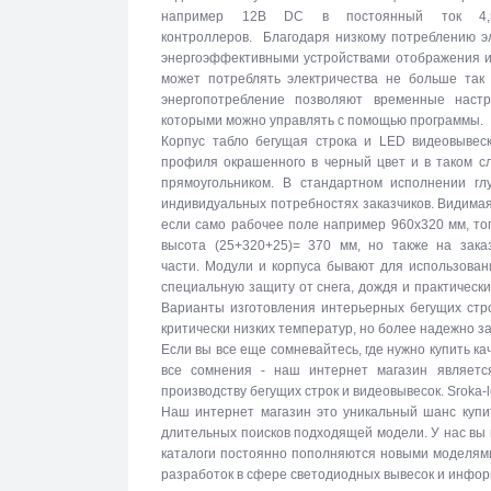
например 12В DC в постоянный ток 4,5
контроллеров. Благодаря низкому потреблению эл
энергоэффективными устройствами отображения и
может потреблять электричества не больше так 
энергопотребление позволяют временные настр
которыми можно управлять с помощью программы.
Корпус табло бегущая строка и LED видеовывеск
профиля окрашенного в черный цвет и в таком с
прямоугольником. В стандартном исполнении г
индивидуальных потребностях заказчиков. Видимая
если само рабочее поле например 960х320 мм, то
высота (25+320+25)= 370 мм, но также на зака
части. Модули и корпуса бывают для использова
специальную защиту от снега, дождя и практическ
Варианты изготовления интерьерных бегущих стро
критически низких температур, но более надежно 
Если вы все еще сомневайтесь, где нужно купить к
все сомнения - наш интернет магазин являетс
производству бегущих строк и видеовывесок. Sroka-
Наш интернет магазин это уникальный шанс купи
длительных поисков подходящей модели. У нас вы
каталоги постоянно пополняются новыми моделями 
разработок в сфере светодиодных вывесок и инфо