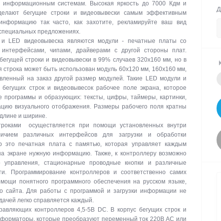
м информационным системам. Высокая яркость до 7000 Кдм и
Д
делают бегущие строки и видеовывески самым эффективным
информацию так часто, как захотите, рекламируйте ваш вид
 специальных предложениях.
 и LED видеовывеска являются модули - печатные платы со
интерфейсами, чипами, драйверами с другой стороны плат.
егущей строки и видеовывески в 99% случаев 320х160 мм, но в
я строка может быть использован модуль 60х120 мм, 160х160 мм,
вленный на заказ другой размер модулей. Такие LED модули и
бегущих строк и видеовывесок рабочее поле экрана, которое
е программы и образующих: тексты, цифры, таймеры, картинки,
цию визуального отображения. Размеры рабочего поля кратны
 длине и ширине.
троками осуществляется при помощи установленных внутри
личием различных интерфейсов для загрузки и обработки
р это печатная плата с памятью, которая управляет каждым
на экране нужную информацию. Также, к контроллеру возможно
о управления, стационарные проводные кнопки и различные
ти. Программирование контроллеров и соответственно самих
омощи понятного программного обеспечения на русском языке,
го сайта. Для работы с программой и загрузки информации не
дачей легко справляется каждый.
авляющих контроллеров 4,5-5В DC. В корпус бегущих строк и
сформаторы, которые преобразуют переменный ток 220В АС или