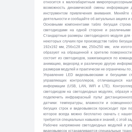
относится к малогабаритным микропроцессорны
возможность динамической смены информации 
инструментом привлечения внимания. Меняйте 
деятельности и сообщайте об актуальных акциях и
Основными компонентами табло бегущая строка
светодиодами на одной стороне и различными 
Стандартные размеры светодиодного модуля для б
некоторых случаях при производстве табло бегуща
192х192 мм, 256х128 мм, 250х250 мм, или изгото
образуют на обращенной к зрителю поверхности 
состоит из светодиодов, зажигающихся по команд
анимацию, видеоряд и различную другую информа
размерам модулей и практически не ограничены по
Управление LED видеовывесками и бегущими с
управляющих контроллеров, отличающихся на
информации (USB, LAN, WiFi и LTE). Контролле
светодиодом на светодиодных модулях, образуя 
подключить инфракрасный пульт дистанционног
датчики: температуры, влажности и освещеннос
бегущих строк и видеовывесок происходит при п
которое всегда можно бесплатно скачать с наше
требуется специальных навыков и знаний, с этой за
Рабочее напряжение светодиодных модулей и упр
видеовывесок устанавливаются специальные тран