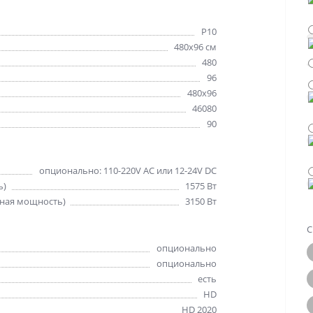
Р10
480х96 см
480
96
480x96
46080
90
опционально: 110-220V AC или 12-24V DC
ь)
1575 Вт
ная мощность)
3150 Вт
С
опционально
опционально
есть
HD
HD 2020