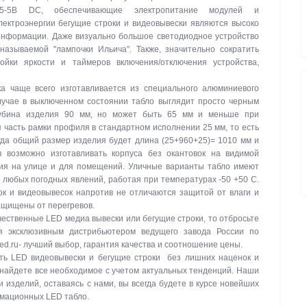
-5В DC, обеспечивающие электропитание модулей и
ектроэнергии бегущие строки и видеовывески являются высоко
нформации. Даже визуально большое светодиодное устройство
называемой "лампочки Ильича". Также, значительно сократить
ойки яркости и таймеров включения/отключения устройства,
а чаще всего изготавливается из специального алюминиевого
лучае в выключенном состоянии табло выглядит просто черным
лубина изделия 90 мм, но может быть 65 мм и меньше при
 часть рамки профиля в стандартном исполнении 25 мм, то есть
гда общий размер изделия будет длина (25+960+25)= 1010 мм и
з возможно изготавливать корпуса без окантовок на видимой
ния на улице и для помещений. Уличные варианты табло имеют
и любых погодных явлений, работая при температурах -50 +50 C.
к и видеовывесок напротив не отличаются защитой от влаги и
защищены от перегревов.
ачественные LED медиа вывески или бегущие строки, то отбросьте
я эксклюзивным дистрибьютером ведущего завода России по
led.ru- лучший выбор, гарантия качества и соотношение цены.
ть LED видеовывески и бегущие строки без лишних наценок и
 найдете все необходимое с учетом актуальных тенденций. Наши
изделий, оставаясь с нами, вы всегда будете в курсе новейших
рмационных LED табло.