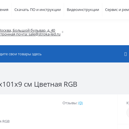
шения
Скачать ПО и инструкции
Видеоинструкции
Сервис и ре
осква, Большой бульвар, д. 40

тронная почта: sale@stroka-led.ru
5x101x9 см Цветная RGB
Отзывы:
(0)
К