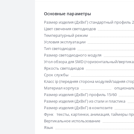
Основные параметры
Размер изделия (ДхВхГ) стандартный профиль 2
Цвет свечения светодиодов
Температурный режим
Условия эксплуатации
Тип светодиодов
Размер светодиодного модуля
Угол обзора для SMD (горизонтальный/вертик
Яркость светодиодов
Срок службы
Класс ip (передняя сторона модулей/задняя сто
Материал корпуса
опциональ
Размер изделия (ДхВхГ) профиль 15/60
Размер изделия (ДхВхГ) из стали и пластика
Размер изделия (ДхВхГ) в композите
Функции отображения
тексты, картинки, анимация, таймеры пря
Вертикальное использование
Язык