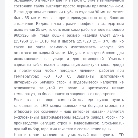
окрашенного в черный цвет и в таком случае в выключенном
состоянии табло выглядит просто черным прямоугольником.
В стандартном исполнении глубина изделия 90 мм, но может
быть 65 мм и меньше при индивидуальных потребностях
заказчиков. Видимая часть рамки профиля в стандартном
исполнении 25 мм, то есть если само рабочее поле например
960х320 мм, тогда общий размер изделия будет длина
(25+960+25)= 1010 мм и высота (25+320+25)= 370 мм, но
также на заказ возможно изготавливать корпуса без
окантовок на видимой части. Модули и корпуса бывают для
использования на улице и для помещений. Уличные
варианты табло имеют специальную защиту от снега, дождя
и практически любых погодных явлений, работая при
температурах -50 +50 C. Варианты изготовления
интерьерных бегущих строк и видеовывесок напротив не
отличаются защитой от влаги и критически низких
температур, но более надежно защищены от перегревов.
Если вы все еще сомневайтесь, где нужно купить
качественные LED медиа вывески или бегущие строки, то
отбросьте все сомнения - наш интернет магазин является
эксклюзивным дистрибьютером ведущего завода России по
производству бегущих строк и видеовывесок. Sroka-led.ru-
лучший выбор, гарантия качества и соотношение цены.
Наш интернет магазин это уникальный шанс купить LED