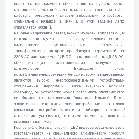
понятного программного обеспечения на русском языке,
которое всегда можно бесплатно скачать с нашего сайта. Для
работы с программой и загрузки информации не требуется
специальных навыков и знаний, с этой задачей легко
справляется каждый.
Рабочее напряжение светодиодных модулей и управляющих
контроллеров 4,5-5В DC. В корпус бегущих строк и
видеовывесок устанавливаются специальные
трансформаторы, которые преобразуют переменный ток
220В АС или например 12В DC в постоянный ток 4,5-5В DC,
обеспечивающие электропитание модулей и
контроллеров. Благодаря низкому
потреблению электроэнергии бегущие строки и видеовывески
являются высоко энергоэффективными устройствами
отображения информации. Даже визуально большое
светодиодное устройство может потреблять электричества
не больше так называемой "лампочки Ильича". Также,
значительно сократить энергопотребление позволяют
временные настройки яркости и таймеров включения/
отключения устройства, которыми можно управлять с
помощью программы.
Корпус табло бегущая строка и LED видеовывеска чаще всего
изготавливается из специального алюминиевого профиля