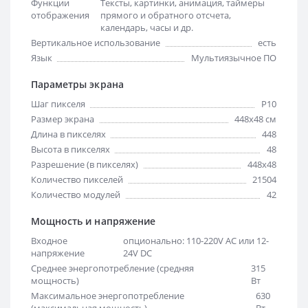
Функции
Тексты, картинки, анимация, таймеры
отображения
прямого и обратного отсчета,
календарь, часы и др.
Вертикальное использование
есть
Язык
Мультиязычное ПО
Параметры экрана
Шаг пикселя
Р10
Размер экрана
448х48 см
Длина в пикселях
448
Высота в пикселях
48
Разрешение (в пикселях)
448x48
Количество пикселей
21504
Количество модулей
42
Мощность и напряжение
Входное
опционально: 110-220V AC или 12-
напряжение
24V DC
Среднее энергопотребление (средняя
315
мощность)
Вт
Максимальное энергопотребление
630
(максимальная мощность)
Вт