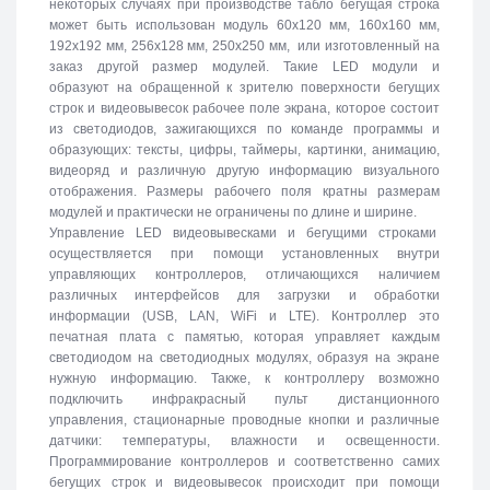
некоторых случаях при производстве табло бегущая строка
может быть использован модуль 60х120 мм, 160х160 мм,
192х192 мм, 256х128 мм, 250х250 мм, или изготовленный на
заказ другой размер модулей. Такие LED модули и
образуют на обращенной к зрителю поверхности бегущих
строк и видеовывесок рабочее поле экрана, которое состоит
из светодиодов, зажигающихся по команде программы и
образующих: тексты, цифры, таймеры, картинки, анимацию,
видеоряд и различную другую информацию визуального
отображения. Размеры рабочего поля кратны размерам
модулей и практически не ограничены по длине и ширине.
Управление LED видеовывесками и бегущими строками
осуществляется при помощи установленных внутри
управляющих контроллеров, отличающихся наличием
различных интерфейсов для загрузки и обработки
информации (USB, LAN, WiFi и LTE). Контроллер это
печатная плата с памятью, которая управляет каждым
светодиодом на светодиодных модулях, образуя на экране
нужную информацию. Также, к контроллеру возможно
подключить инфракрасный пульт дистанционного
управления, стационарные проводные кнопки и различные
датчики: температуры, влажности и освещенности.
Программирование контроллеров и соответственно самих
бегущих строк и видеовывесок происходит при помощи