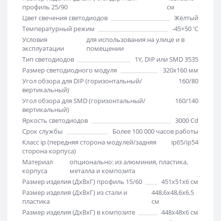
профиль 25/90
см
Цвет свечения светодиодов
Жёлтый
Температурный режим
-45+50 'C
Условия
для использования на улице и в
эксплуатации
помещении
Тип светодиодов
1Y, DIP или SMD 3535
Размер светодиодного модуля
320х160 мм
Угол обзора для DIP (горизонтальный/
160/80
вертикальный)
Угол обзора для SMD (горизонтальный/
160/140
вертикальный)
Яркость светодиодов
3000 Cd
Срок службы
Более 100 000 часов работы
Класс ip (передняя сторона модулей/задняя
ip65/ip54
сторона корпуса)
Материал
опционально: из алюминия, пластика,
корпуса
металла и композита
Размер изделия (ДхВхГ) профиль 15/60
451х51х6 см
Размер изделия (ДхВхГ) из стали и
448,6х48,6х6,5
пластика
см
Размер изделия (ДхВхГ) в композите
448х48х6 см