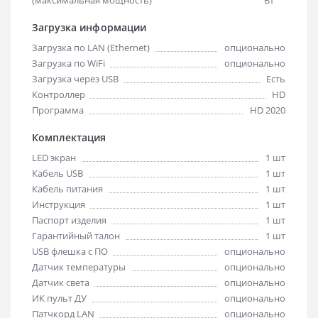
Загрузка информации
Загрузка по LAN (Ethernet)
опционально
Загрузка по WiFi
опционально
Загрузка через USB
Есть
Контроллер
HD
Программа
HD 2020
Комплектация
LED экран
1 шт
Кабель USB
1 шт
Кабель питания
1 шт
Инструкция
1 шт
Паспорт изделия
1 шт
Гарантийный талон
1 шт
USB флешка с ПО
опционально
Датчик температуры
опционально
Датчик света
опционально
ИК пульт ДУ
опционально
Патчкорд LAN
опционально