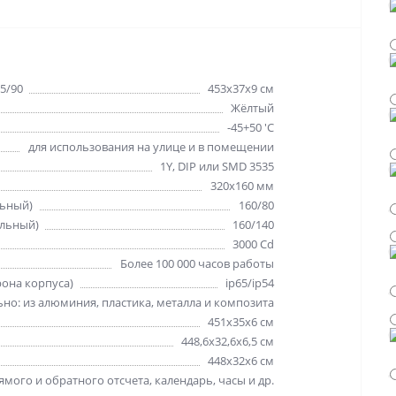
5/90
453х37х9 см
Жёлтый
-45+50 'C
для использования на улице и в помещении
1Y, DIP или SMD 3535
320х160 мм
льный)
160/80
альный)
160/140
3000 Cd
Более 100 000 часов работы
рона корпуса)
ip65/ip54
но: из алюминия, пластика, металла и композита
451х35х6 см
448,6х32,6х6,5 см
448х32х6 см
мого и обратного отсчета, календарь, часы и др.