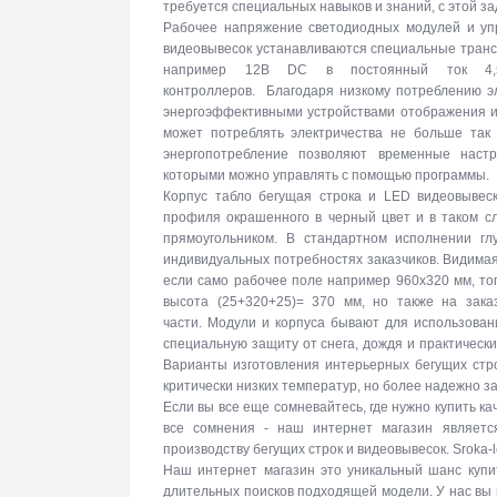
требуется специальных навыков и знаний, с этой за
Рабочее напряжение светодиодных модулей и упр
видеовывесок устанавливаются специальные тран
например 12В DC в постоянный ток 4,5
контроллеров. Благодаря низкому потреблению эл
энергоэффективными устройствами отображения и
может потреблять электричества не больше так 
энергопотребление позволяют временные настр
которыми можно управлять с помощью программы.
Корпус табло бегущая строка и LED видеовывеск
профиля окрашенного в черный цвет и в таком с
прямоугольником. В стандартном исполнении г
индивидуальных потребностях заказчиков. Видимая
если само рабочее поле например 960х320 мм, то
высота (25+320+25)= 370 мм, но также на зака
части. Модули и корпуса бывают для использова
специальную защиту от снега, дождя и практическ
Варианты изготовления интерьерных бегущих стро
критически низких температур, но более надежно 
Если вы все еще сомневайтесь, где нужно купить к
все сомнения - наш интернет магазин являетс
производству бегущих строк и видеовывесок. Sroka-
Наш интернет магазин это уникальный шанс купи
длительных поисков подходящей модели. У нас вы