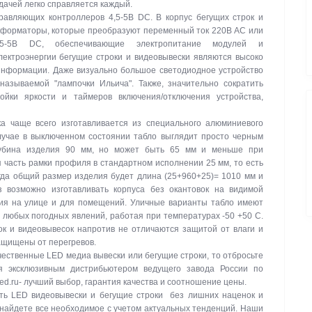
дачей легко справляется каждый.
авляющих контроллеров 4,5-5В DC. В корпус бегущих строк и
сформаторы, которые преобразуют переменный ток 220В АС или
-5В DC, обеспечивающие электропитание модулей и
ектроэнергии бегущие строки и видеовывески являются высоко
нформации. Даже визуально большое светодиодное устройство
называемой "лампочки Ильича". Также, значительно сократить
ойки яркости и таймеров включения/отключения устройства,
а чаще всего изготавливается из специального алюминиевого
лучае в выключенном состоянии табло выглядит просто черным
лубина изделия 90 мм, но может быть 65 мм и меньше при
 часть рамки профиля в стандартном исполнении 25 мм, то есть
гда общий размер изделия будет длина (25+960+25)= 1010 мм и
з возможно изготавливать корпуса без окантовок на видимой
ния на улице и для помещений. Уличные варианты табло имеют
и любых погодных явлений, работая при температурах -50 +50 C.
к и видеовывесок напротив не отличаются защитой от влаги и
защищены от перегревов.
ачественные LED медиа вывески или бегущие строки, то отбросьте
я эксклюзивным дистрибьютером ведущего завода России по
led.ru- лучший выбор, гарантия качества и соотношение цены.
ть LED видеовывески и бегущие строки без лишних наценок и
 найдете все необходимое с учетом актуальных тенденций. Наши