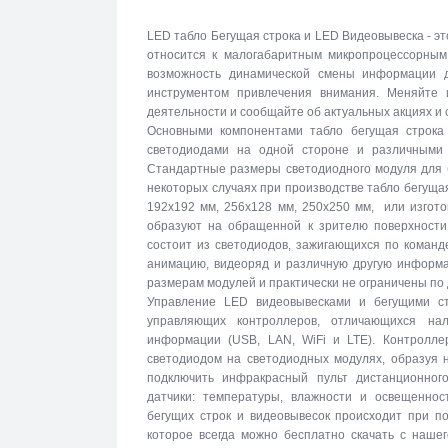
LED табло Бегущая строка и LED Видеовывеска - эт
относится к малогабаритным микропроцессорны
возможность динамической смены информации 
инструментом привлечения внимания. Меняйте 
деятельности и сообщайте об актуальных акциях и
Основными компонентами табло бегущая строка
светодиодами на одной стороне и различными 
Стандартные размеры светодиодного модуля для б
некоторых случаях при производстве табло бегуща
192х192 мм, 256х128 мм, 250х250 мм, или изгото
образуют на обращенной к зрителю поверхности 
состоит из светодиодов, зажигающихся по команд
анимацию, видеоряд и различную другую информа
размерам модулей и практически не ограничены по
Управление LED видеовывесками и бегущими с
управляющих контроллеров, отличающихся на
информации (USB, LAN, WiFi и LTE). Контролле
светодиодом на светодиодных модулях, образуя 
подключить инфракрасный пульт дистанционног
датчики: температуры, влажности и освещеннос
бегущих строк и видеовывесок происходит при п
которое всегда можно бесплатно скачать с наше