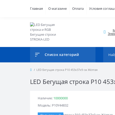
Главная
О магазине
Оплата
Условия согла
М
Элек
Список категорий
LED Бегущая строка Р10 453x37x9 см Жёлтая
LED Бегущая строка Р10 453
Наличие:
10000000
Модель: Р10Y44832