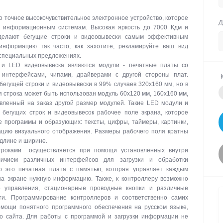
о точное высокочувствительное электронное устройство, которое
Д
м информационным системам. Высокая яркость до 7000 Кдм и
делают бегущие строки и видеовывески самым эффективным
информацию так часто, как захотите, рекламируйте ваш вид
 специальных предложениях.
 и LED видеовывеска являются модули - печатные платы со
интерфейсами, чипами, драйверами с другой стороны плат.
егущей строки и видеовывески в 99% случаев 320х160 мм, но в
я строка может быть использован модуль 60х120 мм, 160х160 мм,
вленный на заказ другой размер модулей. Такие LED модули и
бегущих строк и видеовывесок рабочее поле экрана, которое
е программы и образующих: тексты, цифры, таймеры, картинки,
цию визуального отображения. Размеры рабочего поля кратны
 длине и ширине.
троками осуществляется при помощи установленных внутри
личием различных интерфейсов для загрузки и обработки
р это печатная плата с памятью, которая управляет каждым
на экране нужную информацию. Также, к контроллеру возможно
о управления, стационарные проводные кнопки и различные
ти. Программирование контроллеров и соответственно самих
омощи понятного программного обеспечения на русском языке,
го сайта. Для работы с программой и загрузки информации не