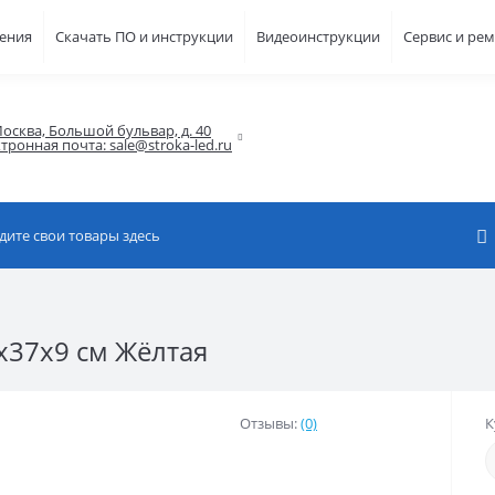
шения
Скачать ПО и инструкции
Видеоинструкции
Сервис и ре
осква, Большой бульвар, д. 40

тронная почта: sale@stroka-led.ru
x37x9 см Жёлтая
Отзывы:
(0)
К