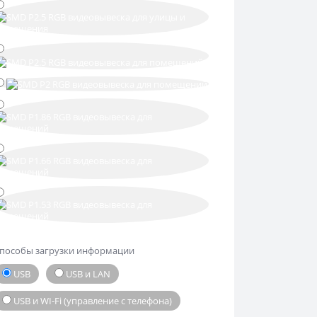
пособы загрузки информации
USB
USB и LAN
USB и WI-Fi (управление с телефона)