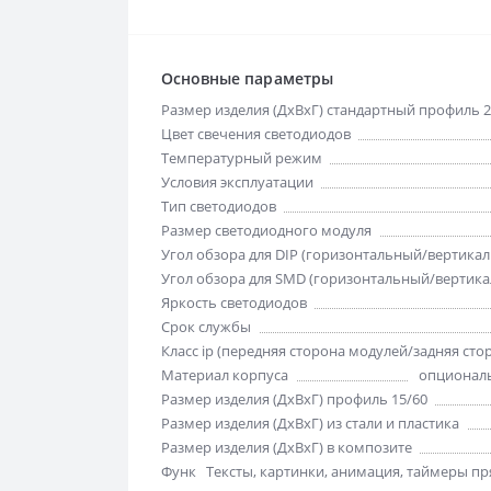
Основные параметры
Размер изделия (ДхВхГ) стандартный профиль 2
Цвет свечения светодиодов
Температурный режим
Условия эксплуатации
Тип светодиодов
Размер светодиодного модуля
Угол обзора для DIP (горизонтальный/вертика
Угол обзора для SMD (горизонтальный/вертик
Яркость светодиодов
Срок службы
Класс ip (передняя сторона модулей/задняя сто
Материал корпуса
опциональ
Размер изделия (ДхВхГ) профиль 15/60
Размер изделия (ДхВхГ) из стали и пластика
Размер изделия (ДхВхГ) в композите
Функции отображения
Тексты, картинки, анимация, таймеры пря