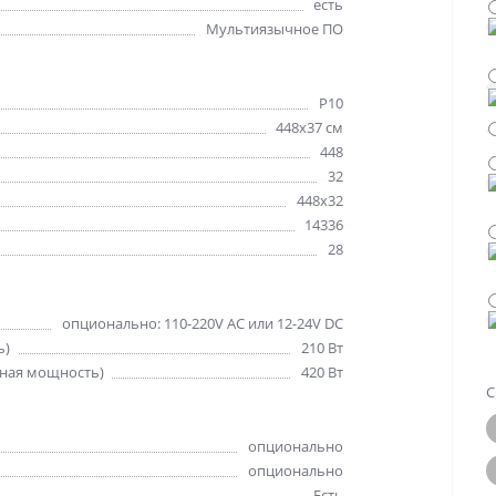
есть
Мультиязычное ПО
Р10
448х37 см
448
32
448x32
14336
28
опционально: 110-220V AC или 12-24V DC
ь)
210 Вт
ная мощность)
420 Вт
С
опционально
опционально
Есть