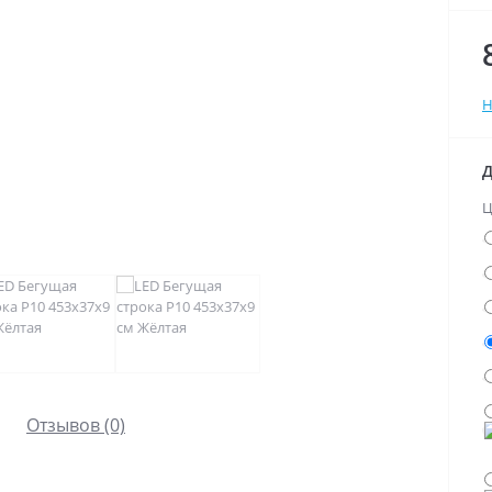
Н
Д
Ц
Отзывов (0)