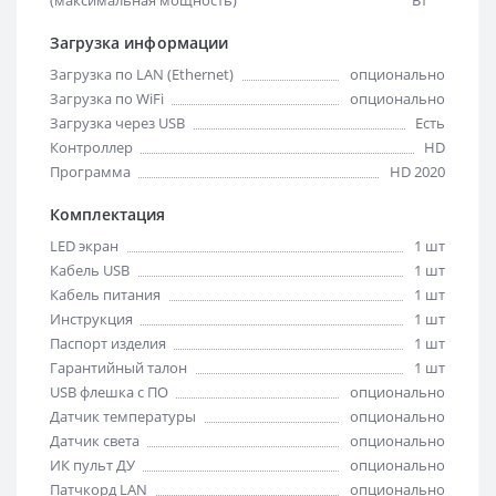
Загрузка информации
Загрузка по LAN (Ethernet)
опционально
Загрузка по WiFi
опционально
Загрузка через USB
Есть
Контроллер
HD
Программа
HD 2020
Комплектация
LED экран
1 шт
Кабель USB
1 шт
Кабель питания
1 шт
Инструкция
1 шт
Паспорт изделия
1 шт
Гарантийный талон
1 шт
USB флешка с ПО
опционально
Датчик температуры
опционально
Датчик света
опционально
ИК пульт ДУ
опционально
Патчкорд LAN
опционально