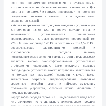
понятного программного обеспечения на русском языке,
которое всегда можно бесплатно скачать с нашего сайта. Для
работы с программой и загрузки информации не требуется
специальных навыков и знаний, с этой задачей легко
справляется каждый.
Рабочее напряжение светодиодных модулей и управляющих
контроллеров 4,5-5В DC. В корпус бегущих строк и
видеовывесок устанавливаются специальные
трансформаторы, которые преобразуют переменный ток
220В АС или например 12В DC в постоянный ток 4,5-5В DC,
обеспечивающие электропитание модулей и
контроллеров. Благодаря низкому
потреблению электроэнергии бегущие строки и видеовывески
являются высоко энергоэффективными устройствами
отображения информации. Даже визуально большое
светодиодное устройство может потреблять электричества
не больше так называемой "лампочки Ильича". Также,
значительно сократить энергопотребление позволяют
временные настройки яркости и таймеров включения/
отключения устройства, которыми можно управлять с
помощью программы.
Корпус табло бегущая строка и LED видеовывеска чаще всего
изготавливается из специального алюминиевого профиля