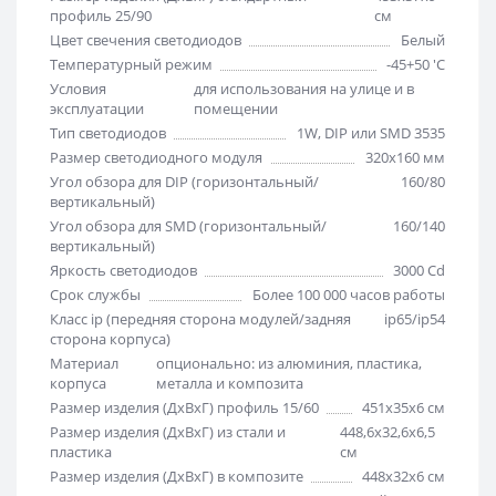
профиль 25/90
см
Цвет свечения светодиодов
Белый
Температурный режим
-45+50 'C
Условия
для использования на улице и в
эксплуатации
помещении
Тип светодиодов
1W, DIP или SMD 3535
Размер светодиодного модуля
320х160 мм
Угол обзора для DIP (горизонтальный/
160/80
вертикальный)
Угол обзора для SMD (горизонтальный/
160/140
вертикальный)
Яркость светодиодов
3000 Cd
Срок службы
Более 100 000 часов работы
Класс ip (передняя сторона модулей/задняя
ip65/ip54
сторона корпуса)
Материал
опционально: из алюминия, пластика,
корпуса
металла и композита
Размер изделия (ДхВхГ) профиль 15/60
451х35х6 см
Размер изделия (ДхВхГ) из стали и
448,6х32,6х6,5
пластика
см
Размер изделия (ДхВхГ) в композите
448х32х6 см