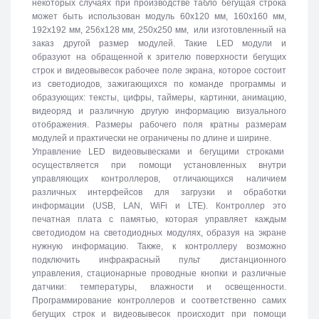
некоторых случаях при производстве табло бегущая строка
может быть использован модуль 60х120 мм, 160х160 мм,
192х192 мм, 256х128 мм, 250х250 мм, или изготовленный на
заказ другой размер модулей. Такие LED модули и
образуют на обращенной к зрителю поверхности бегущих
строк и видеовывесок рабочее поле экрана, которое состоит
из светодиодов, зажигающихся по команде программы и
образующих: тексты, цифры, таймеры, картинки, анимацию,
видеоряд и различную другую информацию визуального
отображения. Размеры рабочего поля кратны размерам
модулей и практически не ограничены по длине и ширине.
Управление LED видеовывесками и бегущими строками
осуществляется при помощи установленных внутри
управляющих контроллеров, отличающихся наличием
различных интерфейсов для загрузки и обработки
информации (USB, LAN, WiFi и LTE). Контроллер это
печатная плата с памятью, которая управляет каждым
светодиодом на светодиодных модулях, образуя на экране
нужную информацию. Также, к контроллеру возможно
подключить инфракрасный пульт дистанционного
управления, стационарные проводные кнопки и различные
датчики: температуры, влажности и освещенности.
Программирование контроллеров и соответственно самих
бегущих строк и видеовывесок происходит при помощи