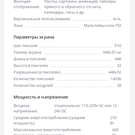
Функции
Тексты, картинки, анимация, таймеры
отображения
прямого и обратного отсчета,
календарь, часы и др.
Вертикальное использование
есть
Язык
Мультиязычное ПО
Параметры экрана
Шаг пикселя
Р10
Размер экрана
448х37 см
Длина в пикселях
448
Высота в пикселях
32
Разрешение (в пикселях)
448x32
Количество пикселей
14336
Количество модулей
28
Мощность и напряжение
Входное
опционально: 110-220V AC или 12-
напряжение
24V DC
Среднее энергопотребление (средняя
210
мощность)
Вт
Максимальное энергопотребление
420
(максимальная мощность)
Вт