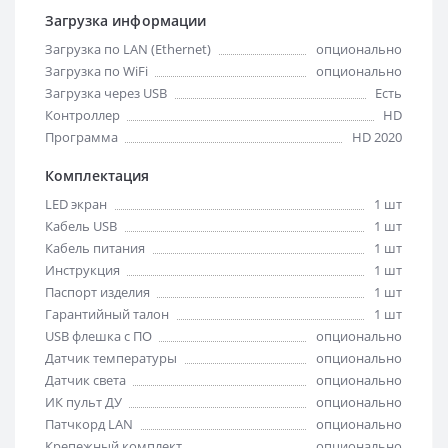
Загрузка информации
Загрузка по LAN (Ethernet)
опционально
Загрузка по WiFi
опционально
Загрузка через USB
Есть
Контроллер
HD
Программа
HD 2020
Комплектация
LED экран
1 шт
Кабель USB
1 шт
Кабель питания
1 шт
Инструкция
1 шт
Паспорт изделия
1 шт
Гарантийный талон
1 шт
USB флешка с ПО
опционально
Датчик температуры
опционально
Датчик света
опционально
ИК пульт ДУ
опционально
Патчкорд LAN
опционально
Крепежный комплект
опционально