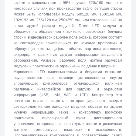
строки и видеовывески в 99% случаев 320х160 мм, но в
некоторых случаях при производстве табло бегущая строка
может быть использован модуль 60х120 мм, 160х160 мм,
192х192 мм, 256х128 мм, 250х250 мм, или изготовленный на
заказ другой размер модулей. Такие LED модули и
образуют на обращенной к зрителю поверхности бегущих
строк и видеовывесок рабочее поле экрана, которое состоит
из светодиодов, зажигающихся по команде программы и
образующих: тексты, цифры, таймеры, картинки, анимацию,
видеоряд и различную другую информацию визуального
отображения. Размеры рабочего поля кратны размерам
модулей и практически не ограничены по длине и ширине.
Управление LED видеовывесками и бегущими строками
осуществляется при помощи установленных внутри
управляющих контроллеров, отличающихся наличием
различных интерфейсов для загрузки и обработки
информации (USB, LAN, WiFi и LTE). Контроллер это
печатная плата с памятью, которая управляет каждым
светодиодом на светодиодных модулях, образуя на экране
нужную информацию. Также, к контроллеру возможно
подключить инфракрасный пульт дистанционного
управления, стационарные проводные кнопки и различные
датчики: температуры, влажности и освещенности.
Программирование контроллеров и соответственно самих