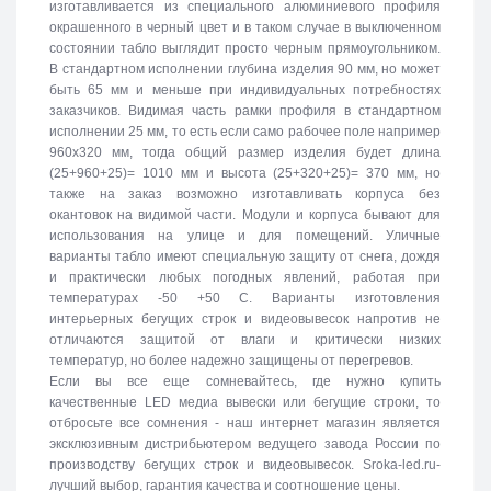
изготавливается из специального алюминиевого профиля
окрашенного в черный цвет и в таком случае в выключенном
состоянии табло выглядит просто черным прямоугольником.
В стандартном исполнении глубина изделия 90 мм, но может
быть 65 мм и меньше при индивидуальных потребностях
заказчиков. Видимая часть рамки профиля в стандартном
исполнении 25 мм, то есть если само рабочее поле например
960х320 мм, тогда общий размер изделия будет длина
(25+960+25)= 1010 мм и высота (25+320+25)= 370 мм, но
также на заказ возможно изготавливать корпуса без
окантовок на видимой части. Модули и корпуса бывают для
использования на улице и для помещений. Уличные
варианты табло имеют специальную защиту от снега, дождя
и практически любых погодных явлений, работая при
температурах -50 +50 C. Варианты изготовления
интерьерных бегущих строк и видеовывесок напротив не
отличаются защитой от влаги и критически низких
температур, но более надежно защищены от перегревов.
Если вы все еще сомневайтесь, где нужно купить
качественные LED медиа вывески или бегущие строки, то
отбросьте все сомнения - наш интернет магазин является
эксклюзивным дистрибьютером ведущего завода России по
производству бегущих строк и видеовывесок. Sroka-led.ru-
лучший выбор, гарантия качества и соотношение цены.