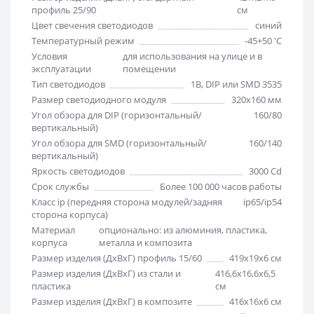
профиль 25/90
см
Цвет свечения светодиодов
синий
Температурный режим
-45+50 'C
Условия
для использования на улице и в
эксплуатации
помещении
Тип светодиодов
1В, DIP или SMD 3535
Размер светодиодного модуля
320х160 мм
Угол обзора для DIP (горизонтальный/
160/80
вертикальный)
Угол обзора для SMD (горизонтальный/
160/140
вертикальный)
Яркость светодиодов
3000 Cd
Срок службы
Более 100 000 часов работы
Класс ip (передняя сторона модулей/задняя
ip65/ip54
сторона корпуса)
Материал
опционально: из алюминия, пластика,
корпуса
металла и композита
Размер изделия (ДхВхГ) профиль 15/60
419х19х6 см
Размер изделия (ДхВхГ) из стали и
416,6х16,6х6,5
пластика
см
Размер изделия (ДхВхГ) в композите
416х16х6 см