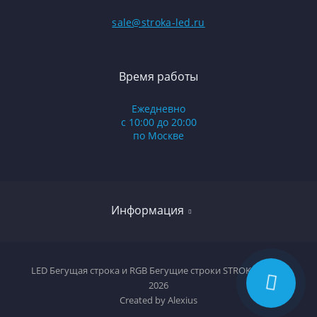
sale@stroka-led.ru
Время работы
Ежедневно
с 10:00 до 20:00
по Москве
Информация
Оплата и доставка
LED Бегущая строка и RGB Бегущие строки STROKA-LED ©
2026
Условия соглашения
Created by
Alexius
Политика конфиденциальности/договор оферты