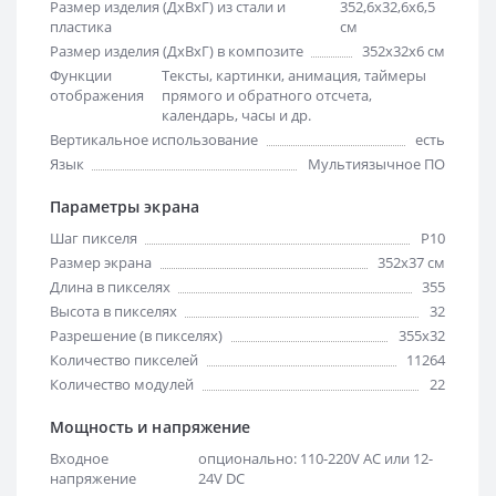
Размер изделия (ДхВхГ) из стали и
352,6х32,6х6,5
пластика
см
Размер изделия (ДхВхГ) в композите
352х32х6 см
Функции
Тексты, картинки, анимация, таймеры
отображения
прямого и обратного отсчета,
календарь, часы и др.
Вертикальное использование
есть
Язык
Мультиязычное ПО
Параметры экрана
Шаг пикселя
Р10
Размер экрана
352х37 см
Длина в пикселях
355
Высота в пикселях
32
Разрешение (в пикселях)
355x32
Количество пикселей
11264
Количество модулей
22
Мощность и напряжение
Входное
опционально: 110-220V AC или 12-
напряжение
24V DC