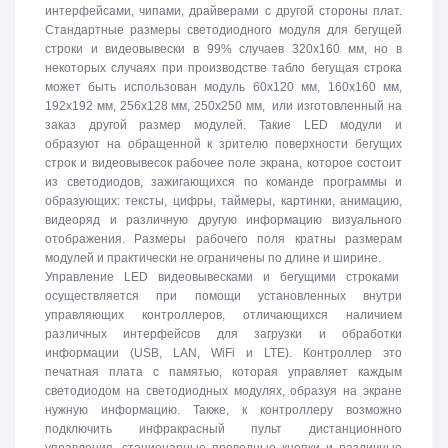
интерфейсами, чипами, драйверами с другой стороны плат.
Стандартные размеры светодиодного модуля для бегущей
строки и видеовывески в 99% случаев 320х160 мм, но в
некоторых случаях при производстве табло бегущая строка
может быть использован модуль 60х120 мм, 160х160 мм,
192х192 мм, 256х128 мм, 250х250 мм, или изготовленный на
заказ другой размер модулей. Такие LED модули и
образуют на обращенной к зрителю поверхности бегущих
строк и видеовывесок рабочее поле экрана, которое состоит
из светодиодов, зажигающихся по команде программы и
образующих: тексты, цифры, таймеры, картинки, анимацию,
видеоряд и различную другую информацию визуального
отображения. Размеры рабочего поля кратны размерам
модулей и практически не ограничены по длине и ширине.
Управление LED видеовывесками и бегущими строками
осуществляется при помощи установленных внутри
управляющих контроллеров, отличающихся наличием
различных интерфейсов для загрузки и обработки
информации (USB, LAN, WiFi и LTE). Контроллер это
печатная плата с памятью, которая управляет каждым
светодиодом на светодиодных модулях, образуя на экране
нужную информацию. Также, к контроллеру возможно
подключить инфракрасный пульт дистанционного
управления, стационарные проводные кнопки и различные