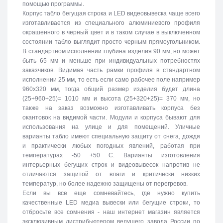
помощью программы.
Корпус табло бегущая строка и LED видеовывеска чаще всего
изготавливается из специального алюминиевого профиля
окрашенного в черный цвет и в таком случае в выключенном
состоянии табло выглядит просто черным прямоугольником.
В стандартном исполнении глубина изделия 90 мм, но может
быть 65 мм и меньше при индивидуальных потребностях
заказчиков. Видимая часть рамки профиля в стандартном
исполнении 25 мм, то есть если само рабочее поле например
960х320 мм, тогда общий размер изделия будет длина
(25+960+25)= 1010 мм и высота (25+320+25)= 370 мм, но
также на заказ возможно изготавливать корпуса без
окантовок на видимой части. Модули и корпуса бывают для
использования на улице и для помещений. Уличные
варианты табло имеют специальную защиту от снега, дождя
и практически любых погодных явлений, работая при
температурах -50 +50 C. Варианты изготовления
интерьерных бегущих строк и видеовывесок напротив не
отличаются защитой от влаги и критически низких
температур, но более надежно защищены от перегревов.
Если вы все еще сомневайтесь, где нужно купить
качественные LED медиа вывески или бегущие строки, то
отбросьте все сомнения - наш интернет магазин является
эксклюзивным дистрибьютером ведущего завода России по