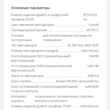
Основные параметры
Размер изделия (ДхВхГ) стандартный
357х37х9
профиль 25/90
см
Цвет свечения светодиодов
Синий
Температурный режим
-45+50 'C
Условия
для использования на улице и в
эксплуатации
помещении
Тип светодиодов
1B, DIP или SMD 3535
Размер светодиодного модуля
320х160 мм
Угол обзора для DIP (горизонтальный/
160/80
вертикальный)
Угол обзора для SMD (горизонтальный/
160/140
вертикальный)
Яркость светодиодов
3000 Cd
Срок службы
Более 100 000 часов работы
Класс ip (передняя сторона модулей/задняя
ip65/ip54
сторона корпуса)
Материал
опционально: из алюминия, пластика,
корпуса
металла и композита
Размер изделия (ДхВхГ) профиль 15/60
355х35х6 см