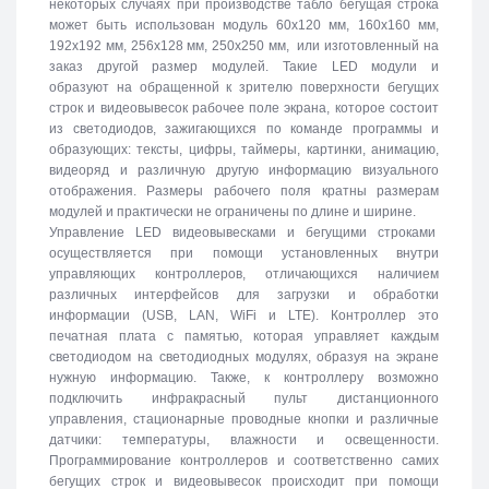
некоторых случаях при производстве табло бегущая строка
может быть использован модуль 60х120 мм, 160х160 мм,
192х192 мм, 256х128 мм, 250х250 мм, или изготовленный на
заказ другой размер модулей. Такие LED модули и
образуют на обращенной к зрителю поверхности бегущих
строк и видеовывесок рабочее поле экрана, которое состоит
из светодиодов, зажигающихся по команде программы и
образующих: тексты, цифры, таймеры, картинки, анимацию,
видеоряд и различную другую информацию визуального
отображения. Размеры рабочего поля кратны размерам
модулей и практически не ограничены по длине и ширине.
Управление LED видеовывесками и бегущими строками
осуществляется при помощи установленных внутри
управляющих контроллеров, отличающихся наличием
различных интерфейсов для загрузки и обработки
информации (USB, LAN, WiFi и LTE). Контроллер это
печатная плата с памятью, которая управляет каждым
светодиодом на светодиодных модулях, образуя на экране
нужную информацию. Также, к контроллеру возможно
подключить инфракрасный пульт дистанционного
управления, стационарные проводные кнопки и различные
датчики: температуры, влажности и освещенности.
Программирование контроллеров и соответственно самих
бегущих строк и видеовывесок происходит при помощи