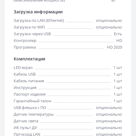
Загрузка информации
Загрузка по LAN (Ethernet)
опционально
Загрузка по WiFi
опционально
Загрузка через USB
Есть
Контроллер
HD
Программа
HD 2020
Комплектация
LED экран
1 шт
Кабель USB
1 шт
Кабель питания
1 шт
Инструкция
1 шт
Паспорт изделия
1 шт
Гарантийный талон
1 шт
USB флешка с ПО
опционально
Датчик температуры
опционально
Датчик света
опционально
ИК пульт ДУ
опционально
Патчкорд LAN
опционально