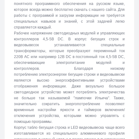
понятного программного обеспечения на русском языке,
которое всегда можно бесплатно скачать с нашего сайта. Для
работы с программой и загрузки информации не требуется
специальных навыков и знаний, с этой задачей легко
справляется каждый.
Рабочее напряжение светодиодных модулей и управляющих
контроллеров 4,5-5В DC. В корпус бегущих строк и
видеовывесок устанавливаются специальные
трансформаторы, которые преобразуют переменный ток
220В АС или например 12В DC в постоянный ток 4,5-5В DC,
обеспечивающие электропитание модулей и
контроллеров. Благодаря низкому
потреблению электроэнергии бегущие строки и видеовывески
являются высоко энергоэффективными устройствами
отображения информации. Даже визуально большое
светодиодное устройство может потреблять электричества
не больше так называемой "лампочки Ильича". Также,
значительно сократить энергопотребление позволяют
временные настройки яркости и таймеров включения/
отключения устройства, которыми можно управлять с
помощью программы.
Корпус табло бегущая строка и LED видеовывеска чаще всего
изготавливается из специального алюминиевого профиля