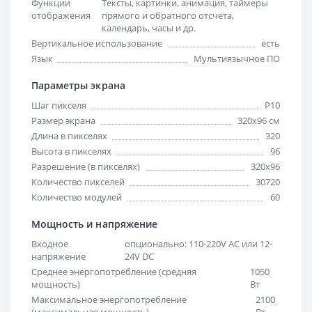
Функции
Тексты, картинки, анимация, таймеры
отображения
прямого и обратного отсчета,
календарь, часы и др.
Вертикальное использование
есть
Язык
Мультиязычное ПО
Параметры экрана
Шаг пикселя
Р10
Размер экрана
320х96 см
Длина в пикселях
320
Высота в пикселях
96
Разрешение (в пикселях)
320x96
Количество пикселей
30720
Количество модулей
60
Мощность и напряжение
Входное
опционально: 110-220V AC или 12-
напряжение
24V DC
Среднее энергопотребление (средняя
1050
мощность)
Вт
Максимальное энергопотребление
2100
(максимальная мощность)
Вт