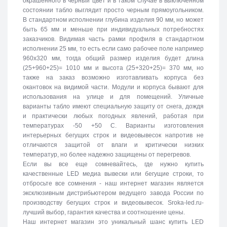
окрашенного в черный цвет и в таком случае в выключенном
состоянии табло выглядит просто черным прямоугольником.
В стандартном исполнении глубина изделия 90 мм, но может
быть 65 мм и меньше при индивидуальных потребностях
заказчиков. Видимая часть рамки профиля в стандартном
исполнении 25 мм, то есть если само рабочее поле например
960х320 мм, тогда общий размер изделия будет длина
(25+960+25)= 1010 мм и высота (25+320+25)= 370 мм, но
также на заказ возможно изготавливать корпуса без
окантовок на видимой части. Модули и корпуса бывают для
использования на улице и для помещений. Уличные
варианты табло имеют специальную защиту от снега, дождя
и практически любых погодных явлений, работая при
температурах -50 +50 C. Варианты изготовления
интерьерных бегущих строк и видеовывесок напротив не
отличаются защитой от влаги и критически низких
температур, но более надежно защищены от перегревов.
Если вы все еще сомневайтесь, где нужно купить
качественные LED медиа вывески или бегущие строки, то
отбросьте все сомнения - наш интернет магазин является
эксклюзивным дистрибьютером ведущего завода России по
производству бегущих строк и видеовывесок. Sroka-led.ru-
лучший выбор, гарантия качества и соотношение цены.
Наш интернет магазин это уникальный шанс купить LED