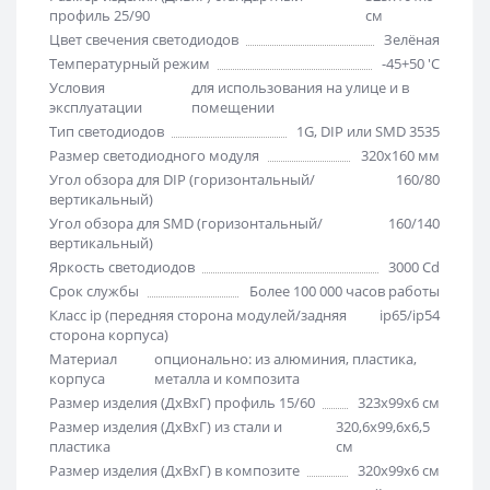
профиль 25/90
см
Цвет свечения светодиодов
Зелёная
Температурный режим
-45+50 'C
Условия
для использования на улице и в
эксплуатации
помещении
Тип светодиодов
1G, DIP или SMD 3535
Размер светодиодного модуля
320х160 мм
Угол обзора для DIP (горизонтальный/
160/80
вертикальный)
Угол обзора для SMD (горизонтальный/
160/140
вертикальный)
Яркость светодиодов
3000 Cd
Срок службы
Более 100 000 часов работы
Класс ip (передняя сторона модулей/задняя
ip65/ip54
сторона корпуса)
Материал
опционально: из алюминия, пластика,
корпуса
металла и композита
Размер изделия (ДхВхГ) профиль 15/60
323х99х6 см
Размер изделия (ДхВхГ) из стали и
320,6х99,6х6,5
пластика
см
Размер изделия (ДхВхГ) в композите
320х99х6 см