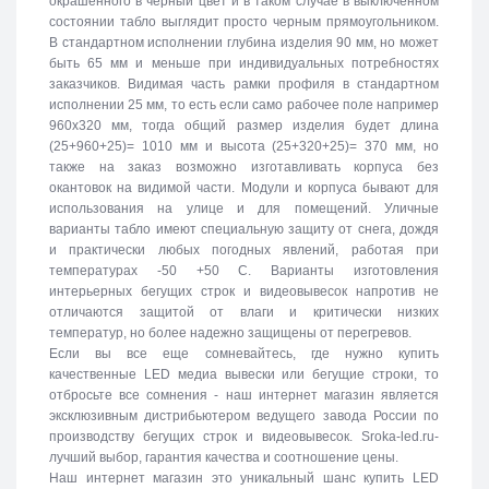
окрашенного в черный цвет и в таком случае в выключенном
состоянии табло выглядит просто черным прямоугольником.
В стандартном исполнении глубина изделия 90 мм, но может
быть 65 мм и меньше при индивидуальных потребностях
заказчиков. Видимая часть рамки профиля в стандартном
исполнении 25 мм, то есть если само рабочее поле например
960х320 мм, тогда общий размер изделия будет длина
(25+960+25)= 1010 мм и высота (25+320+25)= 370 мм, но
также на заказ возможно изготавливать корпуса без
окантовок на видимой части. Модули и корпуса бывают для
использования на улице и для помещений. Уличные
варианты табло имеют специальную защиту от снега, дождя
и практически любых погодных явлений, работая при
температурах -50 +50 C. Варианты изготовления
интерьерных бегущих строк и видеовывесок напротив не
отличаются защитой от влаги и критически низких
температур, но более надежно защищены от перегревов.
Если вы все еще сомневайтесь, где нужно купить
качественные LED медиа вывески или бегущие строки, то
отбросьте все сомнения - наш интернет магазин является
эксклюзивным дистрибьютером ведущего завода России по
производству бегущих строк и видеовывесок. Sroka-led.ru-
лучший выбор, гарантия качества и соотношение цены.
Наш интернет магазин это уникальный шанс купить LED