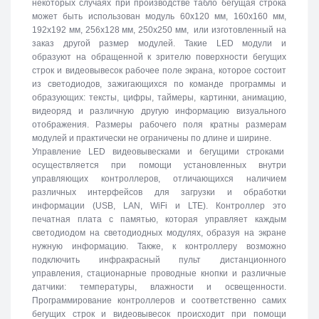
некоторых случаях при производстве табло бегущая строка
может быть использован модуль 60х120 мм, 160х160 мм,
192х192 мм, 256х128 мм, 250х250 мм, или изготовленный на
заказ другой размер модулей. Такие LED модули и
образуют на обращенной к зрителю поверхности бегущих
строк и видеовывесок рабочее поле экрана, которое состоит
из светодиодов, зажигающихся по команде программы и
образующих: тексты, цифры, таймеры, картинки, анимацию,
видеоряд и различную другую информацию визуального
отображения. Размеры рабочего поля кратны размерам
модулей и практически не ограничены по длине и ширине.
Управление LED видеовывесками и бегущими строками
осуществляется при помощи установленных внутри
управляющих контроллеров, отличающихся наличием
различных интерфейсов для загрузки и обработки
информации (USB, LAN, WiFi и LTE). Контроллер это
печатная плата с памятью, которая управляет каждым
светодиодом на светодиодных модулях, образуя на экране
нужную информацию. Также, к контроллеру возможно
подключить инфракрасный пульт дистанционного
управления, стационарные проводные кнопки и различные
датчики: температуры, влажности и освещенности.
Программирование контроллеров и соответственно самих
бегущих строк и видеовывесок происходит при помощи