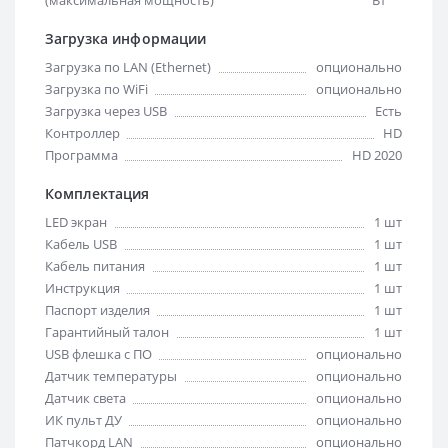
Загрузка информации
Загрузка по LAN (Ethernet)
опционально
Загрузка по WiFi
опционально
Загрузка через USB
Есть
Контроллер
HD
Программа
HD 2020
Комплектация
LED экран
1 шт
Кабель USB
1 шт
Кабель питания
1 шт
Инструкция
1 шт
Паспорт изделия
1 шт
Гарантийный талон
1 шт
USB флешка с ПО
опционально
Датчик температуры
опционально
Датчик света
опционально
ИК пульт ДУ
опционально
Патчкорд LAN
опционально