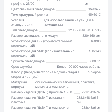
профиль 25/90
см
Цвет свечения светодиодов
Жёлтый
Температурный режим
-45+50 'C
Условия
для использования на улице и в
эксплуатации
помещении
Тип светодиодов
1Y, DIP или SMD 3535
Размер светодиодного модуля
320х160 мм
Угол обзора для DIP (горизонтальный/
160/80
вертикальный)
Угол обзора для SMD (горизонтальный/
160/140
вертикальный)
Яркость светодиодов
3000 Cd
Срок службы
Более 100 000 часов работы
Класс ip (передняя сторона модулей/задняя
ip65/ip54
сторона корпуса)
Материал
опционально: из алюминия, пластика,
корпуса
металла и композита
Размер изделия (ДхВхГ) профиль 15/60
291х51х6 см
Размер изделия (ДхВхГ) из стали и
288,6х48,6х6,5
пластика
см
Размер изделия (ДхВхГ) в композите
288х48х6 см