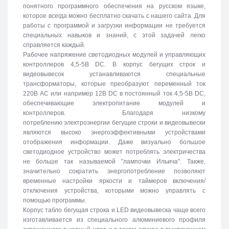
понятного программного обеспечения на русском языке,
которое всегда можно бесплатно скачать с нашего сайта. Для
работы с программой и загрузки информации не требуется
специальных навыков и знаний, с этой задачей легко
справляется каждый.
Рабочее напряжение светодиодных модулей и управляющих
контроллеров 4,5-5В DC. В корпус бегущих строк и
видеовывесок устанавливаются специальные
трансформаторы, которые преобразуют переменный ток
220В АС или например 12В DC в постоянный ток 4,5-5В DC,
обеспечивающие электропитание модулей и
контроллеров. Благодаря низкому
потреблению электроэнергии бегущие строки и видеовывески
являются высоко энергоэффективными устройствами
отображения информации. Даже визуально большое
светодиодное устройство может потреблять электричества
не больше так называемой "лампочки Ильича". Также,
значительно сократить энергопотребление позволяют
временные настройки яркости и таймеров включения/
отключения устройства, которыми можно управлять с
помощью программы.
Корпус табло бегущая строка и LED видеовывеска чаще всего
изготавливается из специального алюминиевого профиля