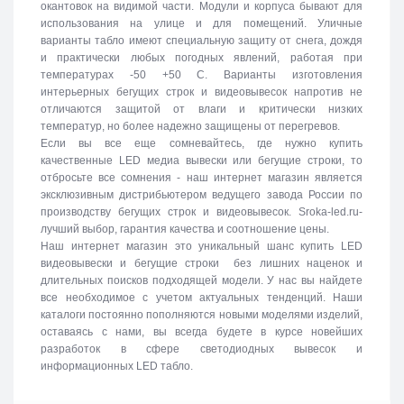
окантовок на видимой части. Модули и корпуса бывают для
использования на улице и для помещений. Уличные
варианты табло имеют специальную защиту от снега, дождя
и практически любых погодных явлений, работая при
температурах -50 +50 C. Варианты изготовления
интерьерных бегущих строк и видеовывесок напротив не
отличаются защитой от влаги и критически низких
температур, но более надежно защищены от перегревов.
Если вы все еще сомневайтесь, где нужно купить
качественные LED медиа вывески или бегущие строки, то
отбросьте все сомнения - наш интернет магазин является
эксклюзивным дистрибьютером ведущего завода России по
производству бегущих строк и видеовывесок. Sroka-led.ru-
лучший выбор, гарантия качества и соотношение цены.
Наш интернет магазин это уникальный шанс купить LED
видеовывески и бегущие строки без лишних наценок и
длительных поисков подходящей модели. У нас вы найдете
все необходимое с учетом актуальных тенденций. Наши
каталоги постоянно пополняются новыми моделями изделий,
оставаясь с нами, вы всегда будете в курсе новейших
разработок в сфере светодиодных вывесок и
информационных LED табло.