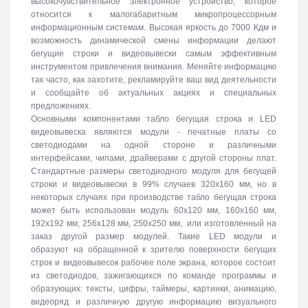
высокочувствительное электронное устройство, которое
относится к малогабаритным микропроцессорным
информационным системам. Высокая яркость до 7000 Кдм и
возможность динамической смены информации делают
бегущие строки и видеовывески самым эффективным
инструментом привлечения внимания. Меняйте информацию
так часто, как захотите, рекламируйте ваш вид деятельности
и сообщайте об актуальных акциях и специальных
предложениях.
Основными компонентами табло бегущая строка и LED
видеовывеска являются модули - печатные платы со
светодиодами на одной стороне и различными
интерфейсами, чипами, драйверами с другой стороны плат.
Стандартные размеры светодиодного модуля для бегущей
строки и видеовывески в 99% случаев 320х160 мм, но в
некоторых случаях при производстве табло бегущая строка
может быть использован модуль 60х120 мм, 160х160 мм,
192х192 мм, 256х128 мм, 250х250 мм, или изготовленный на
заказ другой размер модулей. Такие LED модули и
образуют на обращенной к зрителю поверхности бегущих
строк и видеовывесок рабочее поле экрана, которое состоит
из светодиодов, зажигающихся по команде программы и
образующих: тексты, цифры, таймеры, картинки, анимацию,
видеоряд и различную другую информацию визуального