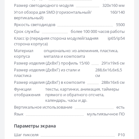
Размер светодиодного модуля
320х160 мм
Угол обзора для SMD (горизонтальный/
160/140
вертикальный)
Яркость светодиодов
5500
Срок службы
более 100 000 часов работы
Класс ip (передняя сторона модулей/задняя
ip65/ip54
сторона корпуса)
Материал
опционально: из алюминия, пластика,
корпуса
металла и композита
Размер изделия (ДхВхГ) профиль 15/60
291х19х6 см
Размер изделия (ДхВхГ) из стали и
288,6х16,6х6,5
пластика
см
Размер изделия (ДхВхГ) в композите
288х16х6 см
Функции
тексты, картинки, анимация, таймеры
отображения
прямого и обратного отсчета,
календарь, часы и др.
Вертикальное использование
есть
Язык
мультиязычное ПО
Параметры экрана
Шаг пикселя
Р10