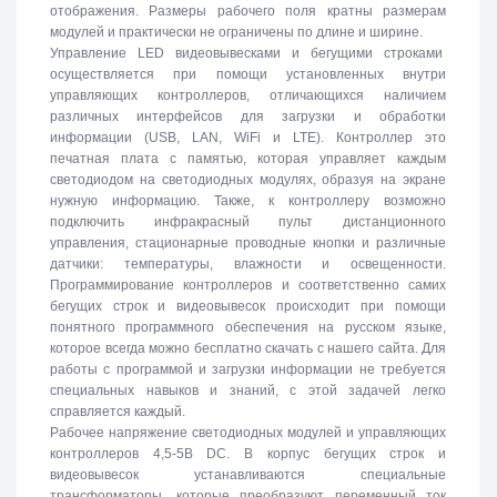
отображения. Размеры рабочего поля кратны размерам
модулей и практически не ограничены по длине и ширине.
Управление LED видеовывесками и бегущими строками
осуществляется при помощи установленных внутри
управляющих контроллеров, отличающихся наличием
различных интерфейсов для загрузки и обработки
информации (USB, LAN, WiFi и LTE). Контроллер это
печатная плата с памятью, которая управляет каждым
светодиодом на светодиодных модулях, образуя на экране
нужную информацию. Также, к контроллеру возможно
подключить инфракрасный пульт дистанционного
управления, стационарные проводные кнопки и различные
датчики: температуры, влажности и освещенности.
Программирование контроллеров и соответственно самих
бегущих строк и видеовывесок происходит при помощи
понятного программного обеспечения на русском языке,
которое всегда можно бесплатно скачать с нашего сайта. Для
работы с программой и загрузки информации не требуется
специальных навыков и знаний, с этой задачей легко
справляется каждый.
Рабочее напряжение светодиодных модулей и управляющих
контроллеров 4,5-5В DC. В корпус бегущих строк и
видеовывесок устанавливаются специальные
трансформаторы, которые преобразуют переменный ток