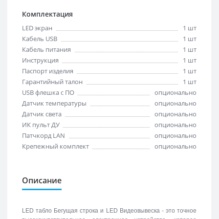
Комплектация
LED экран
1 шт
Кабель USB
1 шт
Кабель питания
1 шт
Инструкция
1 шт
Паспорт изделия
1 шт
Гарантийный талон
1 шт
USB флешка с ПО
опционально
Датчик температуры
опционально
Датчик света
опционально
ИК пульт ДУ
опционально
Патчкорд LAN
опционально
Крепежный комплект
опционально
Описание
LED табло Бегущая строка и LED Видеовывеска - это точное