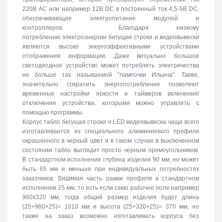
220В АС или например 12В DC в постоянный ток 4,5-5В DC,
обеспечивающие электропитание модулей и
контроллеров. Благодаря низкому
потреблению электроэнергии бегущие строки и видеовывески
являются высоко энергоэффективными устройствами
отображения информации. Даже визуально большое
светодиодное устройство может потреблять электричества
не больше так называемой "лампочки Ильича". Также,
значительно сократить энергопотребление позволяют
временные настройки яркости и таймеров включения/
отключения устройства, которыми можно управлять с
помощью программы.
Корпус табло бегущая строка и LED видеовывеска чаще всего
изготавливается из специального алюминиевого профиля
окрашенного в черный цвет и в таком случае в выключенном
состоянии табло выглядит просто черным прямоугольником.
В стандартном исполнении глубина изделия 90 мм, но может
быть 65 мм и меньше при индивидуальных потребностях
заказчиков. Видимая часть рамки профиля в стандартном
исполнении 25 мм, то есть если само рабочее поле например
960х320 мм, тогда общий размер изделия будет длина
(25+960+25)= 1010 мм и высота (25+320+25)= 370 мм, но
также на заказ возможно изготавливать корпуса без