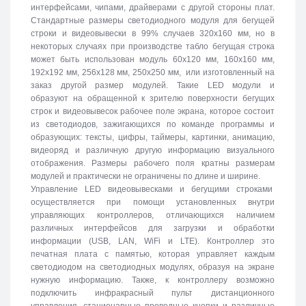
интерфейсами, чипами, драйверами с другой стороны плат.
Стандартные размеры светодиодного модуля для бегущей
строки и видеовывески в 99% случаев 320х160 мм, но в
некоторых случаях при производстве табло бегущая строка
может быть использован модуль 60х120 мм, 160х160 мм,
192х192 мм, 256х128 мм, 250х250 мм, или изготовленный на
заказ другой размер модулей. Такие LED модули и
образуют на обращенной к зрителю поверхности бегущих
строк и видеовывесок рабочее поле экрана, которое состоит
из светодиодов, зажигающихся по команде программы и
образующих: тексты, цифры, таймеры, картинки, анимацию,
видеоряд и различную другую информацию визуального
отображения. Размеры рабочего поля кратны размерам
модулей и практически не ограничены по длине и ширине.
Управление LED видеовывесками и бегущими строками
осуществляется при помощи установленных внутри
управляющих контроллеров, отличающихся наличием
различных интерфейсов для загрузки и обработки
информации (USB, LAN, WiFi и LTE). Контроллер это
печатная плата с памятью, которая управляет каждым
светодиодом на светодиодных модулях, образуя на экране
нужную информацию. Также, к контроллеру возможно
подключить инфракрасный пульт дистанционного
управления, стационарные проводные кнопки и различные