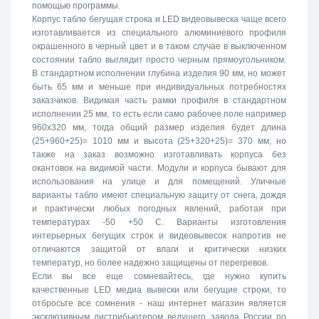
помощью программы.
Корпус табло бегущая строка и LED видеовывеска чаще всего
изготавливается из специального алюминиевого профиля
окрашенного в черный цвет и в таком случае в выключенном
состоянии табло выглядит просто черным прямоугольником.
В стандартном исполнении глубина изделия 90 мм, но может
быть 65 мм и меньше при индивидуальных потребностях
заказчиков. Видимая часть рамки профиля в стандартном
исполнении 25 мм, то есть если само рабочее поле например
960х320 мм, тогда общий размер изделия будет длина
(25+960+25)= 1010 мм и высота (25+320+25)= 370 мм, но
также на заказ возможно изготавливать корпуса без
окантовок на видимой части. Модули и корпуса бывают для
использования на улице и для помещений. Уличные
варианты табло имеют специальную защиту от снега, дождя
и практически любых погодных явлений, работая при
температурах -50 +50 C. Варианты изготовления
интерьерных бегущих строк и видеовывесок напротив не
отличаются защитой от влаги и критически низких
температур, но более надежно защищены от перегревов.
Если вы все еще сомневайтесь, где нужно купить
качественные LED медиа вывески или бегущие строки, то
отбросьте все сомнения - наш интернет магазин является
эксклюзивным дистрибьютером ведущего завода России по