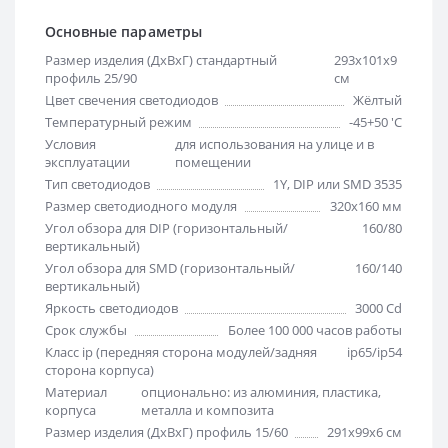
Основные параметры
Размер изделия (ДхВхГ) стандартный
293х101х9
профиль 25/90
см
Цвет свечения светодиодов
Жёлтый
Температурный режим
-45+50 'C
Условия
для использования на улице и в
эксплуатации
помещении
Тип светодиодов
1Y, DIP или SMD 3535
Размер светодиодного модуля
320х160 мм
Угол обзора для DIP (горизонтальный/
160/80
вертикальный)
Угол обзора для SMD (горизонтальный/
160/140
вертикальный)
Яркость светодиодов
3000 Cd
Срок службы
Более 100 000 часов работы
Класс ip (передняя сторона модулей/задняя
ip65/ip54
сторона корпуса)
Материал
опционально: из алюминия, пластика,
корпуса
металла и композита
Размер изделия (ДхВхГ) профиль 15/60
291х99х6 см