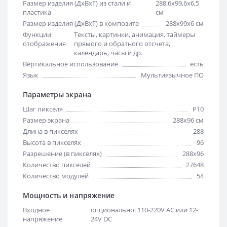
Размер изделия (ДхВхГ) из стали и
288,6х99,6х6,5
пластика
см
Размер изделия (ДхВхГ) в композите
288х99х6 см
Функции
Тексты, картинки, анимация, таймеры
отображения
прямого и обратного отсчета,
календарь, часы и др.
Вертикальное использование
есть
Язык
Мультиязычное ПО
Параметры экрана
Шаг пикселя
Р10
Размер экрана
288х96 см
Длина в пикселях
288
Высота в пикселях
96
Разрешение (в пикселях)
288x96
Количество пикселей
27648
Количество модулей
54
Мощность и напряжение
Входное
опционально: 110-220V AC или 12-
напряжение
24V DC