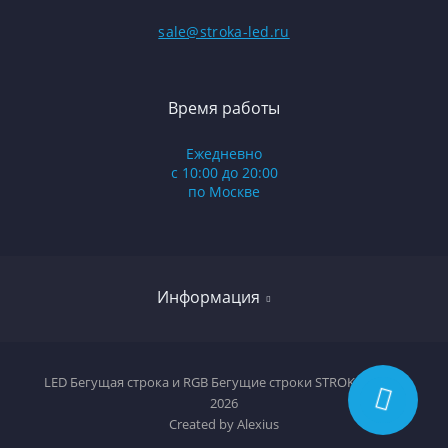
sale@stroka-led.ru
Время работы
Ежедневно
с 10:00 до 20:00
по Москве
Информация
Оплата и доставка
LED Бегущая строка и RGB Бегущие строки STROKA-LED ©
2026
Условия соглашения
Created by
Alexius
Политика конфиденциальности/договор оферты