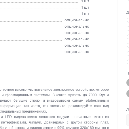
1 шт
1 шт
Д
1 шт
опционально
опционально
опционально
опционально
опционально
опционально
П
о точное высокочувствительное электронное устройство, которое
м информационным системам. Высокая яркость до 7000 Кдм и
делают бегущие строки и видеовывески самым эффективным
информацию так часто, как захотите, рекламируйте ваш вид
Д
 специальных предложениях.
 и LED видеовывеска являются модули - печатные платы со
интерфейсами, чипами, драйверами с другой стороны плат.
егущей строки и видеовывески в 99% случаев 320х160 мм, но в