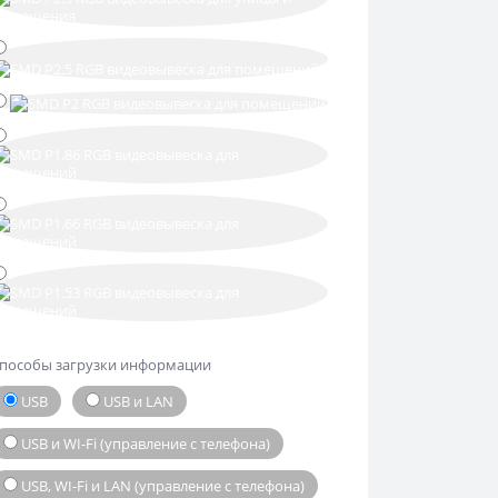
пособы загрузки информации
USB
USB и LAN
USB и WI-Fi (управление с телефона)
USB, WI-Fi и LAN (управление с телефона)