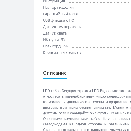
Инструкция
Паспорт изделия
Гарантийный талон
USB флешка с ПО
Датчик температуры
Датчик света
ИК пульт ДУ
Патчкорд LAN
Крепежный комплект
Описание
LED табло Бегущая строка и LED Видеовывеска - эт
относится к малогабаритным микропроцессорны
возможность динамической смены информации 
инструментом привлечения внимания. Меняйте 
деятельности и сообщайте об актуальных акциях и
Основными компонентами табло бегущая строка
светодиодами на одной стороне и различными 
Стандартные размеры светодиодного модуля для б