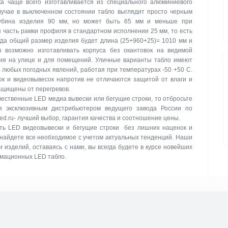
а чаще всего изготавливается из специального алюминиевого
лучае в выключенном состоянии табло выглядит просто черным
лубина изделия 90 мм, но может быть 65 мм и меньше при
 часть рамки профиля в стандартном исполнении 25 мм, то есть
гда общий размер изделия будет длина (25+960+25)= 1010 мм и
з возможно изготавливать корпуса без окантовок на видимой
ния на улице и для помещений. Уличные варианты табло имеют
и любых погодных явлений, работая при температурах -50 +50 C.
к и видеовывесок напротив не отличаются защитой от влаги и
защищены от перегревов.
ачественные LED медиа вывески или бегущие строки, то отбросьте
я эксклюзивным дистрибьютером ведущего завода России по
led.ru- лучший выбор, гарантия качества и соотношение цены.
ть LED видеовывески и бегущие строки без лишних наценок и
 найдете все необходимое с учетом актуальных тенденций. Наши
изделий, оставаясь с нами, вы всегда будете в курсе новейших
рмационных LED табло.