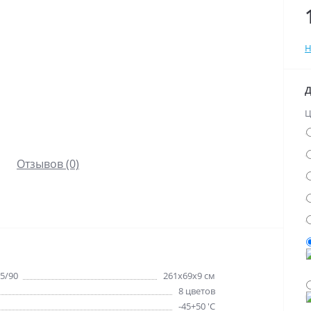
Н
Д
Ц
Отзывов (0)
5/90
261х69х9 см
8 цветов
-45+50 'C