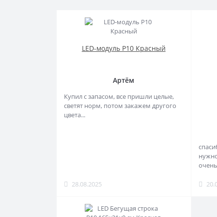
LED-модуль P10 Красный
Артём
Купил с запасом, все пришли целые,
светят норм, потом закажем другого
цвета...
спаси
нужно
очень
28.08.2025
20.