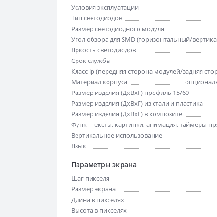
Условия эксплуатации
Тип светодиодов
Размер светодиодного модуля
Угол обзора для SMD (горизонтальный/вертик
Яркость светодиодов
Срок службы
Класс ip (передняя сторона модулей/задняя сто
Материал корпуса
опциональ
Размер изделия (ДхВхГ) профиль 15/60
Размер изделия (ДхВхГ) из стали и пластика
Размер изделия (ДхВхГ) в композите
Функции отображения
тексты, картинки, анимация, таймеры пря
Вертикальное использование
Язык
Параметры экрана
Шаг пикселя
Размер экрана
Длина в пикселях
Высота в пикселях