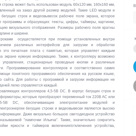
я строка может быть использован модуль 60х120 мм, 160х160 мм,
В
вленный на заказ другой размер модулей. Такие LED модули и
бегущих строк и видеовывесок рабочее поле экрана, которое
е программы и образующих: тексты, цифры, таймеры, картинки,
цию визуального отображения. Размеры рабочего поля кратны
 длине и ширине.
троками осуществляется при помощи установленных внутри
личием различных интерфейсов для загрузки и обработки
р это печатная плата с памятью, которая управляет каждым
на экране нужную информацию. Также, к контроллеру возможно
о управления, стационарные проводные кнопки и различные
ти. Программирование контроллеров и соответственно самих
омощи понятного программного обеспечения на русском языке,
го сайта. Для работы с программой и загрузки информации не
дачей легко справляется каждый.
авляющих контроллеров 4,5-5В DC. В корпус бегущих строк и
сформаторы, которые преобразуют переменный ток 220В АС или
-5В DC, обеспечивающие электропитание модулей и
ектроэнергии бегущие строки и видеовывески являются высоко
нформации. Даже визуально большое светодиодное устройство
называемой "лампочки Ильича". Также, значительно сократить
ойки яркости и таймеров включения/отключения устройства,