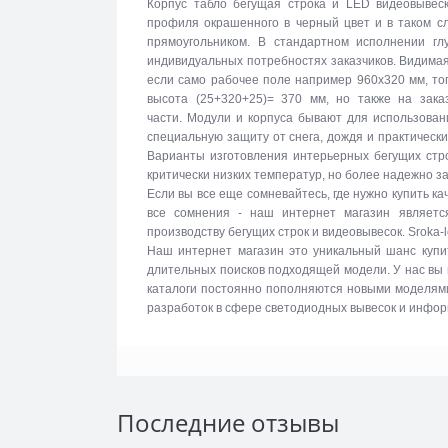
Корпус табло бегущая строка и LED видеовывеск
профиля окрашенного в черный цвет и в таком с
прямоугольником. В стандартном исполнении г
индивидуальных потребностях заказчиков. Видимая
если само рабочее поле например 960х320 мм, то
высота (25+320+25)= 370 мм, но также на зака
части. Модули и корпуса бывают для использова
специальную защиту от снега, дождя и практическ
Варианты изготовления интерьерных бегущих стро
критически низких температур, но более надежно 
Если вы все еще сомневайтесь, где нужно купить к
все сомнения - наш интернет магазин являетс
производству бегущих строк и видеовывесок. Sroka-
Наш интернет магазин это уникальный шанс купи
длительных поисков подходящей модели. У нас вы
каталоги постоянно пополняются новыми моделями 
разработок в сфере светодиодных вывесок и инфо
Последние отзывы