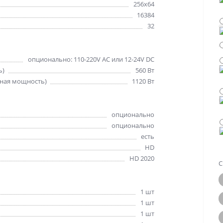
256x64
16384
32
опционально: 110-220V AC или 12-24V DC
ь)
560 Вт
ная мощность)
1120 Вт
опционально
опционально
есть
HD
HD 2020
С
1 шт
1 шт
1 шт