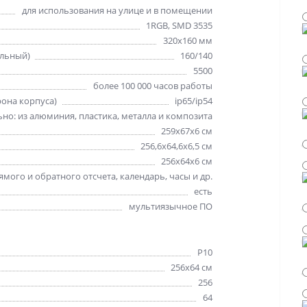
для использования на улице и в помещении
1RGB, SMD 3535
320х160 мм
альный)
160/140
5500
более 100 000 часов работы
рона корпуса)
ip65/ip54
но: из алюминия, пластика, металла и композита
259х67х6 см
256,6х64,6х6,5 см
256х64х6 см
мого и обратного отсчета, календарь, часы и др.
есть
мультиязычное ПО
Р10
256х64 см
256
64