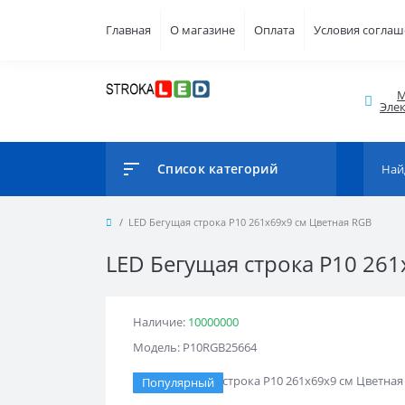
Главная
О магазине
Оплата
Условия согла
М
Элек
Список категорий
LED Бегущая строка Р10 261x69x9 см Цветная RGB
LED Бегущая строка Р10 26
Наличие:
10000000
Модель: Р10RGB25664
Популярный