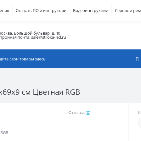
шения
Скачать ПО и инструкции
Видеоинструкции
Сервис и ре
осква, Большой бульвар, д. 40

тронная почта: sale@stroka-led.ru
1x69x9 см Цветная RGB
Отзывы:
(0)
К