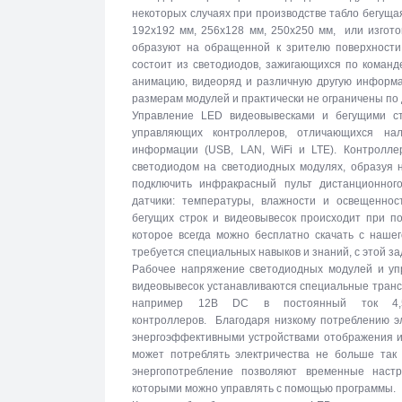
некоторых случаях при производстве табло бегуща
192х192 мм, 256х128 мм, 250х250 мм, или изгото
образуют на обращенной к зрителю поверхности 
состоит из светодиодов, зажигающихся по команд
анимацию, видеоряд и различную другую информа
размерам модулей и практически не ограничены по
Управление LED видеовывесками и бегущими с
управляющих контроллеров, отличающихся на
информации (USB, LAN, WiFi и LTE). Контролле
светодиодом на светодиодных модулях, образуя 
подключить инфракрасный пульт дистанционног
датчики: температуры, влажности и освещеннос
бегущих строк и видеовывесок происходит при п
которое всегда можно бесплатно скачать с наше
требуется специальных навыков и знаний, с этой за
Рабочее напряжение светодиодных модулей и упр
видеовывесок устанавливаются специальные тран
например 12В DC в постоянный ток 4,5
контроллеров. Благодаря низкому потреблению эл
энергоэффективными устройствами отображения и
может потреблять электричества не больше так 
энергопотребление позволяют временные настр
которыми можно управлять с помощью программы.