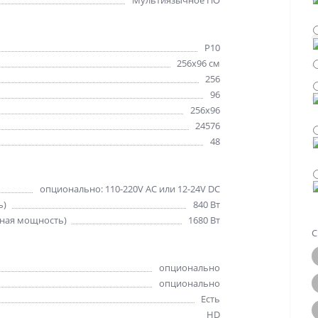
Мультиязычное ПО
Р10
256х96 см
256
96
256x96
24576
48
опционально: 110-220V AC или 12-24V DC
ь)
840 Вт
ная мощность)
1680 Вт
С
опционально
опционально
Есть
HD