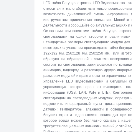
LED табло Бегущая строка и LED Видеовывеска - эт
относится к малогабаритным микропроцессорны
возможность динамической смены информации 
инструментом привлечения внимания. Меняйте 
деятельности и сообщайте об актуальных акциях и
Основными компонентами табло бегущая строка
светодиодами на одной стороне и различными 
Стандартные размеры светодиодного модуля для б
некоторых случаях при производстве табло бегуща
192х192 мм, 256х128 мм, 250х250 мм, или изгото
образуют на обращенной к зрителю поверхности 
состоит из светодиодов, зажигающихся по команд
анимацию, видеоряд и различную другую информа
размерам модулей и практически не ограничены по
Управление LED видеовывесками и бегущими с
управляющих контроллеров, отличающихся на
информации (USB, LAN, WiFi и LTE). Контролле
светодиодом на светодиодных модулях, образуя 
подключить инфракрасный пульт дистанционног
датчики: температуры, влажности и освещеннос
бегущих строк и видеовывесок происходит при п
которое всегда можно бесплатно скачать с наше
требуется специальных навыков и знаний, с этой за
Рабочее напряжение светодиодных модулей и упр