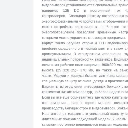
видеовывесок устанавливаются специальные тран
например 12В DC в постоянный ток 4,5
контроллеров. Благодаря низкому потреблению эл
энергоэффективными устройствами отображения и
может потреблять электричества не больше так 
энергопотребление позволяют временные настр
которыми можно управлять с помощью программы.
Корпус табло бегущая строка и LED видеовывеск
профиля окрашенного в черный цвет и в таком с
прямоугольником. В стандартном исполнении г
индивидуальных потребностях заказчиков. Видимая
если само рабочее поле например 960х320 мм, то
высота (25+320+25)= 370 мм, но также на зака
части. Модули и корпуса бывают для использова
специальную защиту от снега, дождя и практическ
Варианты изготовления интерьерных бегущих стро
критически низких температур, но более надежно 
Если вы все еще сомневайтесь, где нужно купить к
все сомнения - наш интернет магазин являетс
производству бегущих строк и видеовывесок. Sroka-
Наш интернет магазин это уникальный шанс купи
длительных поисков подходящей модели. У нас вы
каталоги постоянно пополняются новыми моделями 