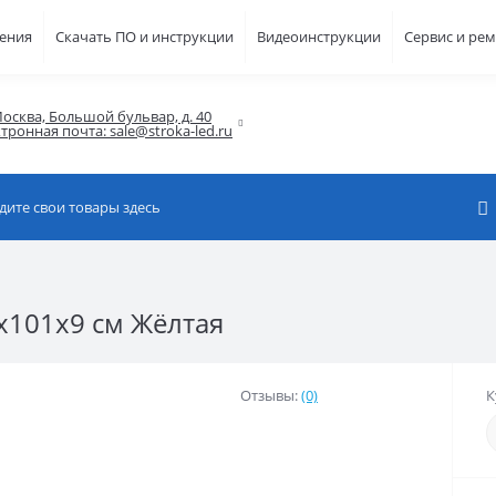
шения
Скачать ПО и инструкции
Видеоинструкции
Сервис и ре
осква, Большой бульвар, д. 40

тронная почта: sale@stroka-led.ru
x101x9 см Жёлтая
Отзывы:
(0)
К