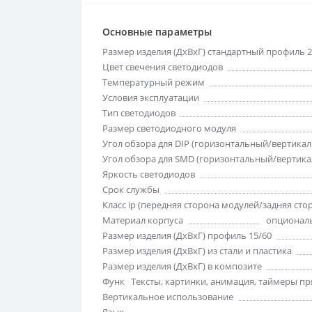
Основные параметры
Размер изделия (ДхВхГ) стандартный профиль 2
Цвет свечения светодиодов
Температурный режим
Условия эксплуатации
Тип светодиодов
Размер светодиодного модуля
Угол обзора для DIP (горизонтальный/вертика
Угол обзора для SMD (горизонтальный/вертик
Яркость светодиодов
Срок службы
Класс ip (передняя сторона модулей/задняя сто
Материал корпуса
опциональ
Размер изделия (ДхВхГ) профиль 15/60
Размер изделия (ДхВхГ) из стали и пластика
Размер изделия (ДхВхГ) в композите
Функции отображения
Тексты, картинки, анимация, таймеры пря
Вертикальное использование