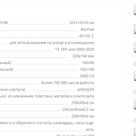
5/90
261х101х9 см
Жёлтая
-45+50 'C
для использования на улице и в помещении
1Y, DIP или SMD 3535
320х160 мм
льный)
160/80
альный)
160/140
3000 Cd
Более 100 000 часов работы
рона корпуса)
ip65/ip54
но: из алюминия, пластика, металла и композита
259х99х6 см
256,6х99,6х6,5 см
256х99х6 см
мого и обратного отсчета, календарь, часы и др.
есть