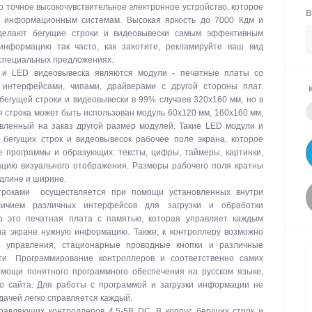
о точное высокочувствительное электронное устройство, которое
В
м информационным системам. Высокая яркость до 7000 Кдм и
делают бегущие строки и видеовывески самым эффективным
информацию так часто, как захотите, рекламируйте ваш вид
 специальных предложениях.
 и LED видеовывеска являются модули - печатные платы со
интерфейсами, чипами, драйверами с другой стороны плат.
егущей строки и видеовывески в 99% случаев 320х160 мм, но в
я строка может быть использован модуль 60х120 мм, 160х160 мм,
вленный на заказ другой размер модулей. Такие LED модули и
бегущих строк и видеовывесок рабочее поле экрана, которое
е программы и образующих: тексты, цифры, таймеры, картинки,
цию визуального отображения. Размеры рабочего поля кратны
 длине и ширине.
троками осуществляется при помощи установленных внутри
личием различных интерфейсов для загрузки и обработки
р это печатная плата с памятью, которая управляет каждым
на экране нужную информацию. Также, к контроллеру возможно
о управления, стационарные проводные кнопки и различные
ти. Программирование контроллеров и соответственно самих
омощи понятного программного обеспечения на русском языке,
го сайта. Для работы с программой и загрузки информации не
дачей легко справляется каждый.
авляющих контроллеров 4,5-5В DC. В корпус бегущих строк и