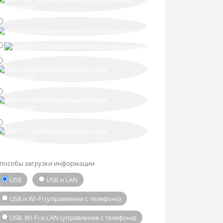
пособы загрузки информации
USB
USB и LAN
USB и WI-Fi (управление с телефона)
USB, WI-Fi и LAN (управление с телефона)