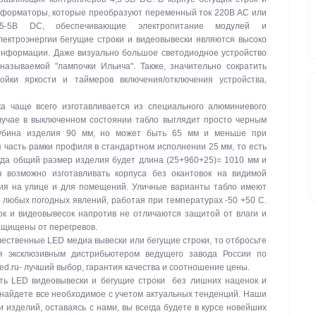
сформаторы, которые преобразуют переменный ток 220В АС или
-5В DC, обеспечивающие электропитание модулей и
ектроэнергии бегущие строки и видеовывески являются высоко
нформации. Даже визуально большое светодиодное устройство
называемой "лампочки Ильича". Также, значительно сократить
ойки яркости и таймеров включения/отключения устройства,
а чаще всего изготавливается из специального алюминиевого
лучае в выключенном состоянии табло выглядит просто черным
лубина изделия 90 мм, но может быть 65 мм и меньше при
 часть рамки профиля в стандартном исполнении 25 мм, то есть
гда общий размер изделия будет длина (25+960+25)= 1010 мм и
з возможно изготавливать корпуса без окантовок на видимой
ния на улице и для помещений. Уличные варианты табло имеют
и любых погодных явлений, работая при температурах -50 +50 C.
к и видеовывесок напротив не отличаются защитой от влаги и
защищены от перегревов.
ачественные LED медиа вывески или бегущие строки, то отбросьте
я эксклюзивным дистрибьютером ведущего завода России по
led.ru- лучший выбор, гарантия качества и соотношение цены.
ть LED видеовывески и бегущие строки без лишних наценок и
 найдете все необходимое с учетом актуальных тенденций. Наши
изделий, оставаясь с нами, вы всегда будете в курсе новейших