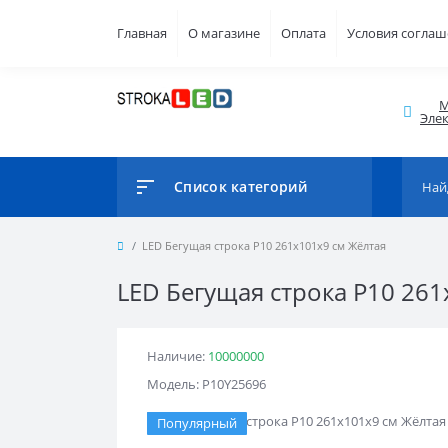
Главная
О магазине
Оплата
Условия согла
М
Элек
Список категорий
LED Бегущая строка Р10 261x101x9 см Жёлтая
LED Бегущая строка Р10 261
Наличие:
10000000
Модель: Р10Y25696
Популярный