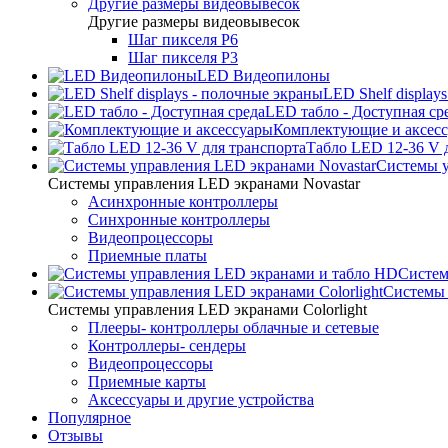
Другие размеры видеовывесок
Другие размеры видеовывесок
Шаг пикселя P6
Шаг пикселя P3
LED Видеопилоны
LED Shelf display
LED табло - Доступная ср
Комплектующие и аксес
Табло LED 12-36 V 
Системы у
Системы управления LED экранами Novastar
Асинхронные контроллеры
Синхронные контроллеры
Видеопроцессоры
Приемные платы
Систем
Системы 
Системы управления LED экранами Colorlight
Плееры- контроллеры облачные и сетевые
Контроллеры- сендеры
Видеопроцессоры
Приемные карты
Аксессуары и другие устройства
Популярное
Отзывы