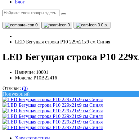
Блог
0
0
0
0 р.
LED Бегущая строка Р10 229x21x9 см Синяя
LED Бегущая строка Р10 229x
Наличие:
10001
Модель: Р10B22416
Отзывы:
(0)
Популярный
Характеристики