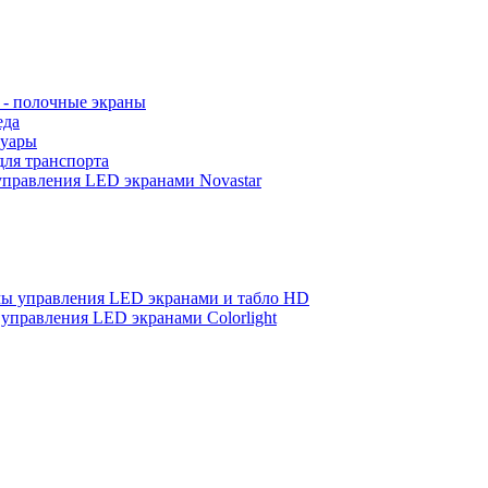
s - полочные экраны
еда
суары
для транспорта
правления LED экранами Novastar
ы управления LED экранами и табло HD
управления LED экранами Colorlight