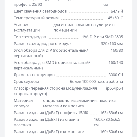
профиль 25/90
см
Цвет свечения светодиодов
Белый
Температурный режим
-45+50 'C
Условия
для использования на улице и в
эксплуатации
помещении
Тип светодиодов
1W, DIP или SMD 3535
Размер светодиодного модуля
320х160 мм
Угол обзора для DIP (горизонтальный/
160/80
вертикальный)
Угол обзора для SMD (горизонтальный/
160/140
вертикальный)
Яркость светодиодов
3000 Cd
Срок службы
Более 100 000 часов работы
Класс ip (передняя сторона модулей/задняя
ip65/ip54
сторона корпуса)
Материал
опционально: из алюминия, пластика,
корпуса
металла и композита
Размер изделия (ДхВхГ) профиль 15/60
163х83х6 см
Размер изделия (ДхВхГ) из стали и
160,6х80,6х6,5
пластика
см
Размер изделия (ДхВхГ) в композите
160х80х6 см