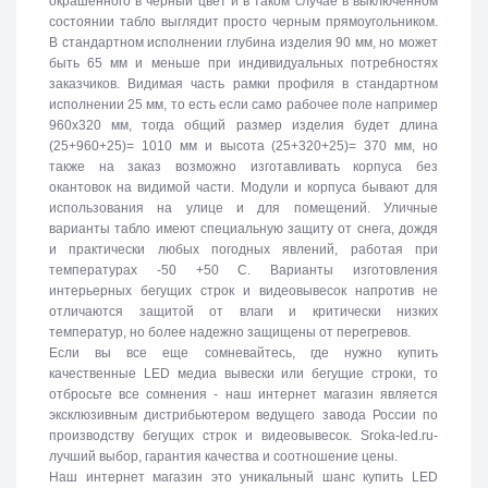
окрашенного в черный цвет и в таком случае в выключенном
состоянии табло выглядит просто черным прямоугольником.
В стандартном исполнении глубина изделия 90 мм, но может
быть 65 мм и меньше при индивидуальных потребностях
заказчиков. Видимая часть рамки профиля в стандартном
исполнении 25 мм, то есть если само рабочее поле например
960х320 мм, тогда общий размер изделия будет длина
(25+960+25)= 1010 мм и высота (25+320+25)= 370 мм, но
также на заказ возможно изготавливать корпуса без
окантовок на видимой части. Модули и корпуса бывают для
использования на улице и для помещений. Уличные
варианты табло имеют специальную защиту от снега, дождя
и практически любых погодных явлений, работая при
температурах -50 +50 C. Варианты изготовления
интерьерных бегущих строк и видеовывесок напротив не
отличаются защитой от влаги и критически низких
температур, но более надежно защищены от перегревов.
Если вы все еще сомневайтесь, где нужно купить
качественные LED медиа вывески или бегущие строки, то
отбросьте все сомнения - наш интернет магазин является
эксклюзивным дистрибьютером ведущего завода России по
производству бегущих строк и видеовывесок. Sroka-led.ru-
лучший выбор, гарантия качества и соотношение цены.
Наш интернет магазин это уникальный шанс купить LED