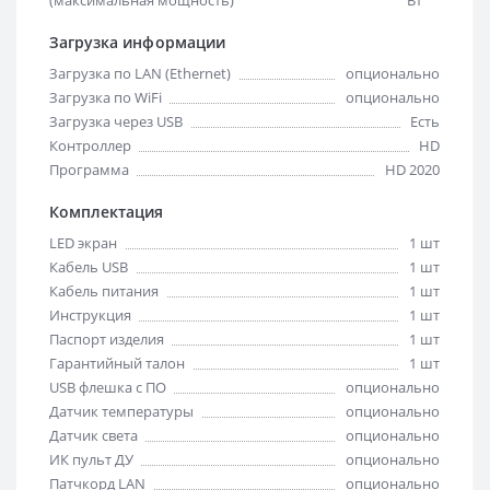
Загрузка информации
Загрузка по LAN (Ethernet)
опционально
Загрузка по WiFi
опционально
Загрузка через USB
Есть
Контроллер
HD
Программа
HD 2020
Комплектация
LED экран
1 шт
Кабель USB
1 шт
Кабель питания
1 шт
Инструкция
1 шт
Паспорт изделия
1 шт
Гарантийный талон
1 шт
USB флешка с ПО
опционально
Датчик температуры
опционально
Датчик света
опционально
ИК пульт ДУ
опционально
Патчкорд LAN
опционально