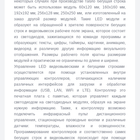
некоторых случаях при производстве табло бегущая строка
может быть использован модуль 60х120 мм, 160х160 мм,
192х192 мм, 256х128 мм, 250х250 мм, или изготовленный на
заказ другой размер модулей. Такие LED модули и
образуют на обращенной к зрителю поверхности бегущих
строк и видеовывесок рабочее поле экрана, которое состоит
из светодиодов, зажигающихся по команде программы и
образующих: тексты, цифры, таймеры, картинки, анимацию,
видеоряд и различную другую информацию визуального
отображения. Размеры рабочего поля кратны размерам
модулей и практически не ограничены по длине и ширине.
Управление LED видеовывесками и бегущими строками
осуществляется при помощи установленных внутри
управляющих контроллеров, отличающихся наличием
различных интерфейсов для загрузки и обработки
информации (USB, LAN, WiFi и LTE). Контроллер это
печатная плата с памятью, которая управляет каждым
светодиодом на светодиодных модулях, образуя на экране
нужную информацию. Также, к контроллеру возможно
подключить инфракрасный пульт дистанционного
управления, стационарные проводные кнопки и различные
датчики: температуры, влажности и освещенности.
Программирование контроллеров и соответственно самих
бегущих строк и видеовывесок происходит при помощи