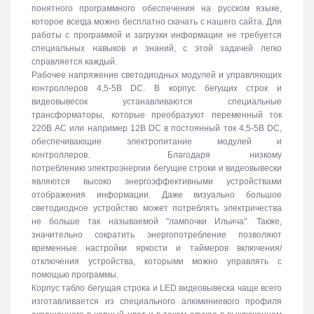
понятного программного обеспечения на русском языке,
которое всегда можно бесплатно скачать с нашего сайта. Для
работы с программой и загрузки информации не требуется
специальных навыков и знаний, с этой задачей легко
справляется каждый.
Рабочее напряжение светодиодных модулей и управляющих
контроллеров 4,5-5В DC. В корпус бегущих строк и
видеовывесок устанавливаются специальные
трансформаторы, которые преобразуют переменный ток
220В АС или например 12В DC в постоянный ток 4,5-5В DC,
обеспечивающие электропитание модулей и
контроллеров. Благодаря низкому
потреблению электроэнергии бегущие строки и видеовывески
являются высоко энергоэффективными устройствами
отображения информации. Даже визуально большое
светодиодное устройство может потреблять электричества
не больше так называемой "лампочки Ильича". Также,
значительно сократить энергопотребление позволяют
временные настройки яркости и таймеров включения/
отключения устройства, которыми можно управлять с
помощью программы.
Корпус табло бегущая строка и LED видеовывеска чаще всего
изготавливается из специального алюминиевого профиля