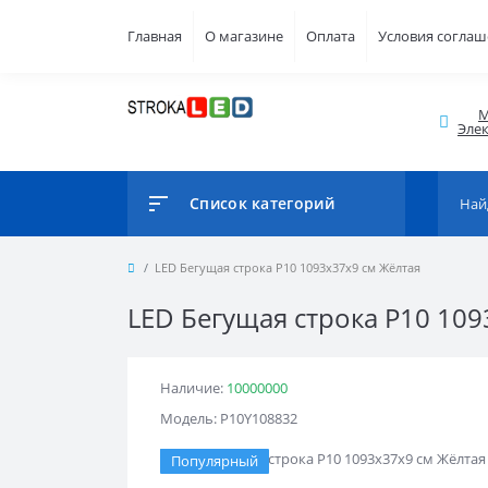
Главная
О магазине
Оплата
Условия согла
М
Элек
Список категорий
LED Бегущая строка Р10 1093x37x9 см Жёлтая
LED Бегущая строка Р10 109
Наличие:
10000000
Модель: Р10Y108832
Популярный