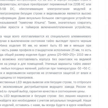
сформаторы, которые преобразуют переменный ток 220В АС или
-5В DC, обеспечивающие электропитание модулей и
ектроэнергии бегущие строки и видеовывески являются высоко
нформации. Даже визуально большое светодиодное устройство
называемой "лампочки Ильича". Также, значительно сократить
ойки яркости и таймеров включения/отключения устройства,
а чаще всего изготавливается из специального алюминиевого
лучае в выключенном состоянии табло выглядит просто черным
лубина изделия 90 мм, но может быть 65 мм и меньше при
 часть рамки профиля в стандартном исполнении 25 мм, то есть
гда общий размер изделия будет длина (25+960+25)= 1010 мм и
з возможно изготавливать корпуса без окантовок на видимой
ния на улице и для помещений. Уличные варианты табло имеют
и любых погодных явлений, работая при температурах -50 +50 C.
к и видеовывесок напротив не отличаются защитой от влаги и
защищены от перегревов.
ачественные LED медиа вывески или бегущие строки, то отбросьте
я эксклюзивным дистрибьютером ведущего завода России по
led.ru- лучший выбор, гарантия качества и соотношение цены.
ть LED видеовывески и бегущие строки без лишних наценок и
 найдете все необходимое с учетом актуальных тенденций. Наши
изделий, оставаясь с нами, вы всегда будете в курсе новейших