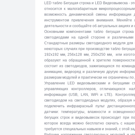
LED табло Бегущая строка и LED Видеовывеска - эт
относится к малогабаритным микропроцессорны
возможность динамической смены информации 
инструментом привлечения внимания. Меняйте 
деятельности и сообщайте об актуальных акциях и
Основными компонентами табло бегущая строка
светодиодами на одной стороне и различными 
Стандартные размеры светодиодного модуля для б
некоторых случаях при производстве табло бегуща
192х192 мм, 256х128 мм, 250х250 мм, или изгото
образуют на обращенной к зрителю поверхности 
состоит из светодиодов, зажигающихся по команд
анимацию, видеоряд и различную другую информа
размерам модулей и практически не ограничены по
Управление LED видеовывесками и бегущими с
управляющих контроллеров, отличающихся на
информации (USB, LAN, WiFi и LTE). Контролле
светодиодом на светодиодных модулях, образуя 
подключить инфракрасный пульт дистанционног
датчики: температуры, влажности и освещеннос
бегущих строк и видеовывесок происходит при п
которое всегда можно бесплатно скачать с наше
требуется специальных навыков и знаний, с этой за
Рабочее напряжение светодиодных модулей и упр