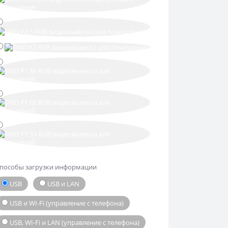
пособы загрузки информации
USB
USB и LAN
USB и WI-Fi (управление с телефона)
USB, WI-Fi и LAN (управление с телефона)