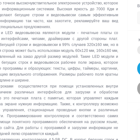
о точное высокочувствительное электронное устройство, которое
В
м информационным системам. Высокая яркость до 7000 Кдм и
делают бегущие строки и видеовывески самым эффективным
информацию так часто, как захотите, рекламируйте ваш вид
 специальных предложениях.
 и LED видеовывеска являются модули - печатные платы со
интерфейсами, чипами, драйверами с другой стороны плат.
егущей строки и видеовывески в 99% случаев 320х160 мм, но в
я строка может быть использован модуль 60х120 мм, 160х160 мм,
вленный на заказ другой размер модулей. Такие LED модули и
бегущих строк и видеовывесок рабочее поле экрана, которое
е программы и образующих: тексты, цифры, таймеры, картинки,
цию визуального отображения. Размеры рабочего поля кратны
 длине и ширине.
троками осуществляется при помощи установленных внутри
личием различных интерфейсов для загрузки и обработки
р это печатная плата с памятью, которая управляет каждым
на экране нужную информацию. Также, к контроллеру возможно
о управления, стационарные проводные кнопки и различные
ти. Программирование контроллеров и соответственно самих
омощи понятного программного обеспечения на русском языке,
го сайта. Для работы с программой и загрузки информации не
дачей легко справляется каждый.
авляющих контроллеров 4,5-5В DC. В корпус бегущих строк и