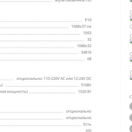
Мультиязычное ПО
Р10
1088х37 см
1093
32
1088x32
34816
68
опционально: 110-220V AC или 12-24V DC
ь)
510Вт
ная мощность)
1020 Вт
С
опционально
опционально
Есть
HD