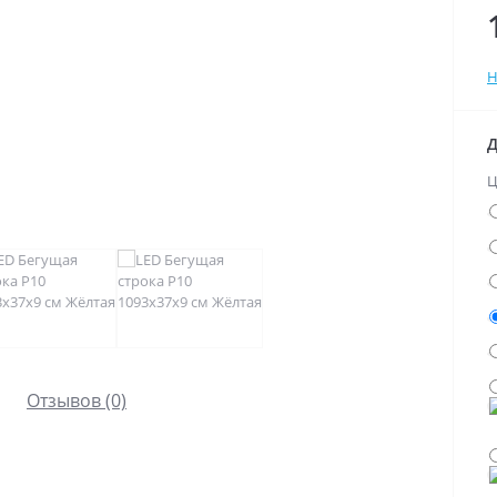
Н
Д
Ц
Отзывов (0)