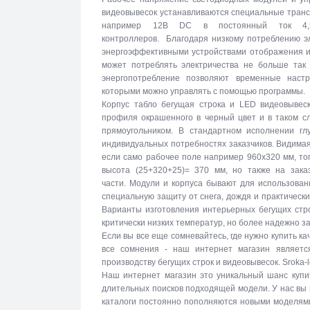
видеовывесок устанавливаются специальные тран
например 12В DC в постоянный ток 4,5
контроллеров. Благодаря низкому потреблению эл
энергоэффективными устройствами отображения и
может потреблять электричества не больше так 
энергопотребление позволяют временные настр
которыми можно управлять с помощью программы.
Корпус табло бегущая строка и LED видеовывеск
профиля окрашенного в черный цвет и в таком с
прямоугольником. В стандартном исполнении г
индивидуальных потребностях заказчиков. Видимая
если само рабочее поле например 960х320 мм, то
высота (25+320+25)= 370 мм, но также на зака
части. Модули и корпуса бывают для использова
специальную защиту от снега, дождя и практическ
Варианты изготовления интерьерных бегущих стро
критически низких температур, но более надежно 
Если вы все еще сомневайтесь, где нужно купить к
все сомнения - наш интернет магазин являетс
производству бегущих строк и видеовывесок. Sroka-
Наш интернет магазин это уникальный шанс купи
длительных поисков подходящей модели. У нас вы
каталоги постоянно пополняются новыми моделями 