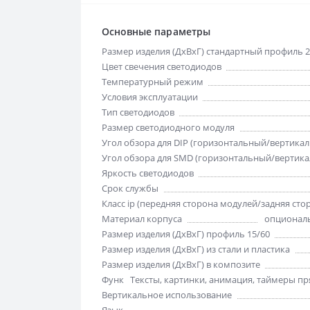
Основные параметры
Размер изделия (ДхВхГ) стандартный профиль 2
Цвет свечения светодиодов
Температурный режим
Условия эксплуатации
Тип светодиодов
Размер светодиодного модуля
Угол обзора для DIP (горизонтальный/вертика
Угол обзора для SMD (горизонтальный/вертик
Яркость светодиодов
Срок службы
Класс ip (передняя сторона модулей/задняя сто
Материал корпуса
опциональ
Размер изделия (ДхВхГ) профиль 15/60
Размер изделия (ДхВхГ) из стали и пластика
Размер изделия (ДхВхГ) в композите
Функции отображения
Тексты, картинки, анимация, таймеры пря
Вертикальное использование