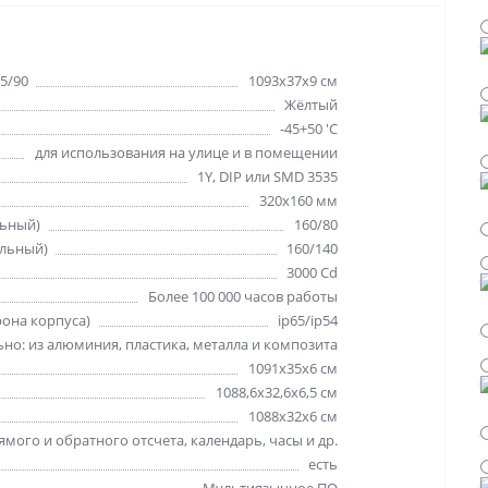
5/90
1093х37х9 см
Жёлтый
-45+50 'C
для использования на улице и в помещении
1Y, DIP или SMD 3535
320х160 мм
льный)
160/80
альный)
160/140
3000 Cd
Более 100 000 часов работы
рона корпуса)
ip65/ip54
но: из алюминия, пластика, металла и композита
1091х35х6 см
1088,6х32,6х6,5 см
1088х32х6 см
мого и обратного отсчета, календарь, часы и др.
есть