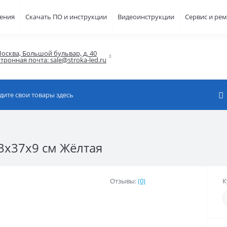
шения
Скачать ПО и инструкции
Видеоинструкции
Сервис и ре
осква, Большой бульвар, д. 40

тронная почта: sale@stroka-led.ru
3x37x9 см Жёлтая
Отзывы:
(0)
К