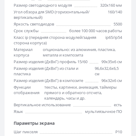
Размер светодиодного модуля
320х160 мм
Угол обзора для SMD (горизонтальный/
160/140
вертикальный)
Яркость светодиодов
5500
Срок службы
более 100 000 часов работы
Класс ip (передняя сторона модулей/задняя
ip65/ip54
сторона корпуса)
Материал
опционально: из алюминия, пластика,
корпуса
металла и композита
Размер изделия (ДхВхГ) профиль 15/60
99х35х6 см
Размер изделия (ДхВхГ) из стали и
96,6х32,6х6,5
пластика
см
Размер изделия (ДхВхГ) в композите
96х32х6 см
Функции
тексты, картинки, анимация, таймеры
отображения
прямого и обратного отсчета,
календарь, часы и др.
Вертикальное использование
есть
Язык
мультиязычное ПО
Параметры экрана
Шаг пикселя
Р10