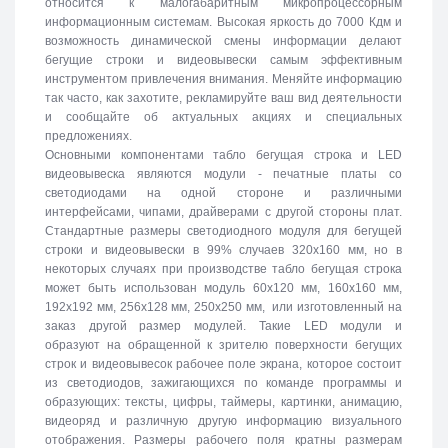
относится к малогабаритным микропроцессорным
информационным системам. Высокая яркость до 7000 Кдм и
возможность динамической смены информации делают
бегущие строки и видеовывески самым эффективным
инструментом привлечения внимания. Меняйте информацию
так часто, как захотите, рекламируйте ваш вид деятельности
и сообщайте об актуальных акциях и специальных
предложениях.
Основными компонентами табло бегущая строка и LED
видеовывеска являются модули - печатные платы со
светодиодами на одной стороне и различными
интерфейсами, чипами, драйверами с другой стороны плат.
Стандартные размеры светодиодного модуля для бегущей
строки и видеовывески в 99% случаев 320х160 мм, но в
некоторых случаях при производстве табло бегущая строка
может быть использован модуль 60х120 мм, 160х160 мм,
192х192 мм, 256х128 мм, 250х250 мм, или изготовленный на
заказ другой размер модулей. Такие LED модули и
образуют на обращенной к зрителю поверхности бегущих
строк и видеовывесок рабочее поле экрана, которое состоит
из светодиодов, зажигающихся по команде программы и
образующих: тексты, цифры, таймеры, картинки, анимацию,
видеоряд и различную другую информацию визуального
отображения. Размеры рабочего поля кратны размерам