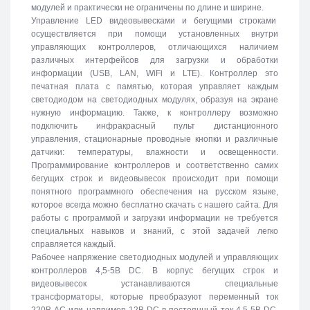
модулей и практически не ограничены по длине и ширине.
Управление LED видеовывесками и бегущими строками
осуществляется при помощи установленных внутри
управляющих контроллеров, отличающихся наличием
различных интерфейсов для загрузки и обработки
информации (USB, LAN, WiFi и LTE). Контроллер это
печатная плата с памятью, которая управляет каждым
светодиодом на светодиодных модулях, образуя на экране
нужную информацию. Также, к контроллеру возможно
подключить инфракрасный пульт дистанционного
управления, стационарные проводные кнопки и различные
датчики: температуры, влажности и освещенности.
Программирование контроллеров и соответственно самих
бегущих строк и видеовывесок происходит при помощи
понятного программного обеспечения на русском языке,
которое всегда можно бесплатно скачать с нашего сайта. Для
работы с программой и загрузки информации не требуется
специальных навыков и знаний, с этой задачей легко
справляется каждый.
Рабочее напряжение светодиодных модулей и управляющих
контроллеров 4,5-5В DC. В корпус бегущих строк и
видеовывесок устанавливаются специальные
трансформаторы, которые преобразуют переменный ток
220В АС или например 12В DC в постоянный ток 4,5-5В DC,