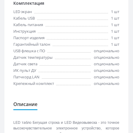
Комплектация
LED экран
1 шт
Кабель USB
1 шт
Кабель питания
1 шт
Инструкция
1 шт
Паспорт изделия
1 шт
Гарантийный талон
1 шт
USB флешка с ПО
опционально
Датчик температуры
опционально
Датчик света
опционально
ИК пульт ДУ
опционально
Патчкорд LAN
опционально
Крепежный комплект
опционально
Описание
LED табло Бегущая строка и LED Видеовывеска - это точное
высокочувствительное электронное устройство, которое