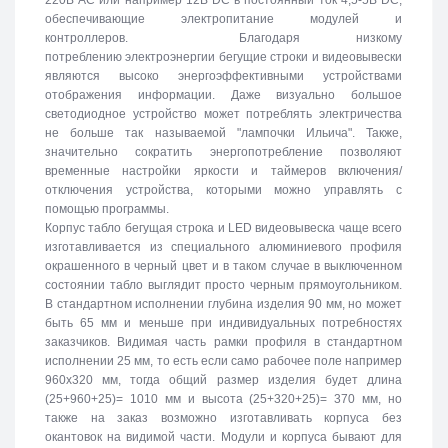
обеспечивающие электропитание модулей и
контроллеров. Благодаря низкому
потреблению электроэнергии бегущие строки и видеовывески
являются высоко энергоэффективными устройствами
отображения информации. Даже визуально большое
светодиодное устройство может потреблять электричества
не больше так называемой "лампочки Ильича". Также,
значительно сократить энергопотребление позволяют
временные настройки яркости и таймеров включения/
отключения устройства, которыми можно управлять с
помощью программы.
Корпус табло бегущая строка и LED видеовывеска чаще всего
изготавливается из специального алюминиевого профиля
окрашенного в черный цвет и в таком случае в выключенном
состоянии табло выглядит просто черным прямоугольником.
В стандартном исполнении глубина изделия 90 мм, но может
быть 65 мм и меньше при индивидуальных потребностях
заказчиков. Видимая часть рамки профиля в стандартном
исполнении 25 мм, то есть если само рабочее поле например
960х320 мм, тогда общий размер изделия будет длина
(25+960+25)= 1010 мм и высота (25+320+25)= 370 мм, но
также на заказ возможно изготавливать корпуса без
окантовок на видимой части. Модули и корпуса бывают для