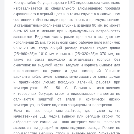
Корпус табло бегущая строка и LED видеовывеска чаще всего
изготавливается из специального алюминиевого профиля
окрашенного в черный цвет и в таком случае в выключенном
состоянии табло выглядит просто черным прямоугольником.
В стандартном исполнении глубина изделия 90 мм, но может
быть 65 мм и меньше при индивидуальных потребностях
заказчиков. Видимая часть рамки профиля в стандартном
исполнении 25 мм, то есть если само рабочее поле например
960х320 мм, тогда общий размер изделия будет длина
(25+960+25)= 1010 мм и высота (25+320+25)= 370 мм, но
также на заказ возможно изготавливать корпуса без
окантовок на видимой части. Модули и корпуса бывают для
использования на улице и для помещений. Уличные
варианты табло имеют специальную защиту от снега, дождя
и практически любых погодных явлений, работая при
температурах -50 +50 C. Варианты изготовления
интерьерных бегущих строк и видеовывесок напротив не
отличаются защитой от влаги и критически низких
температур, но более надежно защищены от перегревов.
Если вы все еще сомневайтесь, где нужно купить
качественные LED медиа вывески или бегущие строки, то
отбросьте все сомнения - наш интернет магазин является
эксклюзивным дистрибьютером ведущего завода России по
производству бегущих строк и видеовывесок. Sroka-led.ru-