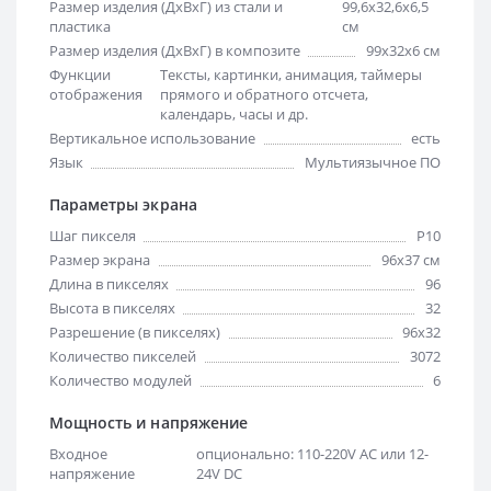
Размер изделия (ДхВхГ) из стали и
99,6х32,6х6,5
пластика
см
Размер изделия (ДхВхГ) в композите
99х32х6 см
Функции
Тексты, картинки, анимация, таймеры
отображения
прямого и обратного отсчета,
календарь, часы и др.
Вертикальное использование
есть
Язык
Мультиязычное ПО
Параметры экрана
Шаг пикселя
Р10
Размер экрана
96х37 см
Длина в пикселях
96
Высота в пикселях
32
Разрешение (в пикселях)
96x32
Количество пикселей
3072
Количество модулей
6
Мощность и напряжение
Входное
опционально: 110-220V AC или 12-
напряжение
24V DC