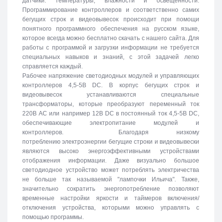
датчики: температуры, влажности и освещенности.
Программирование контроллеров и соответственно самих
бегущих строк и видеовывесок происходит при помощи
понятного программного обеспечения на русском языке,
которое всегда можно бесплатно скачать с нашего сайта. Для
работы с программой и загрузки информации не требуется
специальных навыков и знаний, с этой задачей легко
справляется каждый.
Рабочее напряжение светодиодных модулей и управляющих
контроллеров 4,5-5В DC. В корпус бегущих строк и
видеовывесок устанавливаются специальные
трансформаторы, которые преобразуют переменный ток
220В АС или например 12В DC в постоянный ток 4,5-5В DC,
обеспечивающие электропитание модулей и
контроллеров. Благодаря низкому
потреблению электроэнергии бегущие строки и видеовывески
являются высоко энергоэффективными устройствами
отображения информации. Даже визуально большое
светодиодное устройство может потреблять электричества
не больше так называемой "лампочки Ильича". Также,
значительно сократить энергопотребление позволяют
временные настройки яркости и таймеров включения/
отключения устройства, которыми можно управлять с
помощью программы.