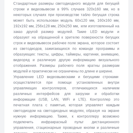
Стандартные размеры светодиодного модуля для бегущей
строки и видеовывески в 99% случаев 320х160 мм, но в
некоторых случаях при производстве табло бегущая строка
может быть использован модуль 60х120 мм, 160х160 мм,
192х192 мм, 256х128 мм, 250х250 мм, или изготовленный на
заказ другой размер модулей. Такие LED модули и
образуют на обращенной к зрителю поверхности бегущих
строк и видеовывесок рабочее поле экрана, которое состоит
из светодиодов, зажигающихся по команде программы и
образующих: тексты, цифры, таймеры, картинки, анимацию,
видеоряд и различную другую информацию визуального
отображения. Размеры рабочего поля кратны размерам
модулей и практически не ограничены по длине и ширине.
Управление LED видеовывесками и бегущими строками
осуществляется при помощи установленных внутри
управляющих контроллеров, отличающихся наличием
различных интерфейсов для загрузки и обработки
информации (USB, LAN, WiFi и LTE). Контроллер это
печатная плата с памятью, которая управляет каждым
светодиодом на светодиодных модулях, образуя на экране
нужную информацию. Также, к контроллеру возможно
подключить инфракрасный пульт дистанционного
управления, стационарные проводные кнопки и различные