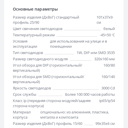
Основные параметры
Размер изделия (ДхВхГ) стандартный
101х37х9
профиль 25/90
см
Цвет свечения светодиодов
белый
Температурный режим
-45+50 'C
Условия
для использования на улице и в
эксплуатации
помещении
Тип светодиодов
1W, DIP или SMD 3535
Размер светодиодного модуля
320х160 мм
Угол обзора для DIP (горизонтальный/
160/80
вертикальный)
Угол обзора для SMD (горизонтальный/
160/140
вертикальный)
Яркость светодиодов
3000 Cd
Срок службы
Более 100 000 часов работы
Класс ip (передняя сторона модулей/задняя
ip65/ip54
сторона корпуса)
Материал
опционально: из алюминия, пластика,
корпуса
металла и композита
Размер изделия (ДхВхГ) профиль 15/60
99х35х6 см